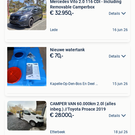
Mercedes Vito 2.0 116 CDI - Including
Removable Camperbox
€ 32.950,-
Details
Lede
16 jun 26
Nieuwe watertank
€ 70,-
Details
Kapelle-Op-Den-Bos En Deel Van Zemst
15 jun 26
CAMPER VAN 60.000km 2.0l (alles
inbeg.) //Toyota Proace 2019
€ 28.000,-
Details
Etterbeek
18 jul 26