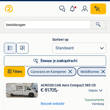
Mobilhomes
Sorteer op
Alle afstanden…
Bewaar je zoekopdracht
Filters
Caravans en Kamperen
Mobilhomes
ACROSS CAR Aero Compact 585 CD
€ 61.705,-
Details
Topadvertentie
Bezoek website
Vandaag