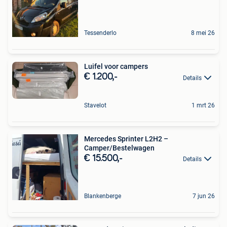
Tessenderlo
8 mei 26
Luifel voor campers
€ 1.200,-
Details
Stavelot
1 mrt 26
Mercedes Sprinter L2H2 –
Camper/Bestelwagen
€ 15.500,-
Details
Blankenberge
7 jun 26