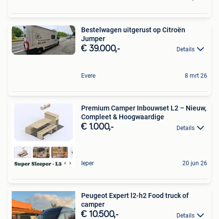
Bestelwagen uitgerust op Citroën
Jumper
€ 39.000,-
Details
Evere
8 mrt 26
Premium Camper Inbouwset L2 – Nieuw,
Compleet & Hoogwaardige
€ 1.000,-
Details
Ieper
20 jun 26
Peugeot Expert l2-h2 Food truck of
camper
€ 10.500,-
Details