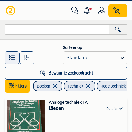
Techniek
Sorteer op
Alle afstanden…
Bewaar je zoekopdracht
Filters
Boeken
Techniek
Regeltechniek
Analoge techniek 1A
Bieden
Details