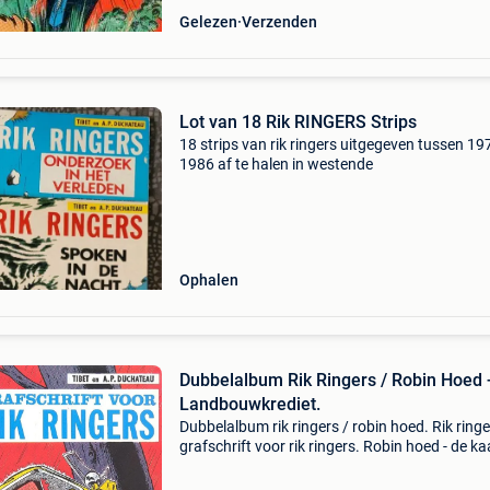
Gelezen
Verzenden
Lot van 18 Rik RINGERS Strips
18 strips van rik ringers uitgegeven tussen 19
1986 af te halen in westende
Ophalen
Dubbelalbum Rik Ringers / Robin Hoed 
Landbouwkrediet.
Dubbelalbum rik ringers / robin hoed. Rik ringe
grafschrift voor rik ringers. Robin hoed - de k
zijn geschud. Reklameuitgave landbouwkredie
1998. Uitgeverij le lombard. 96 Pagina&#39;s.