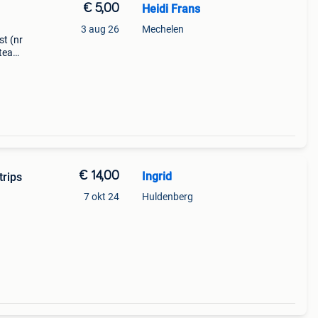
€ 5,00
Heidi Frans
3 aug 26
Mechelen
st (nr
ateau
erij:
€ 14,00
Ingrid
trips
7 okt 24
Huldenberg