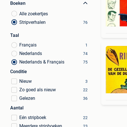
Boeken
Alle zoekertjes
Stripverhalen
76
Taal
Français
1
Nederlands
74
Nederlands & Français
75
Conditie
Nieuw
3
Zo goed als nieuw
22
Gelezen
36
Aantal
Eén stripboek
22
Meerdere stripboeken
23