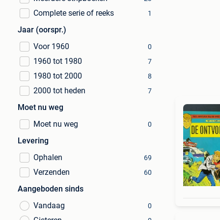
Complete serie of reeks
1
Jaar (oorspr.)
Voor 1960
0
1960 tot 1980
7
1980 tot 2000
8
2000 tot heden
7
Moet nu weg
Moet nu weg
0
Levering
Ophalen
69
Verzenden
60
Aangeboden sinds
Vandaag
0