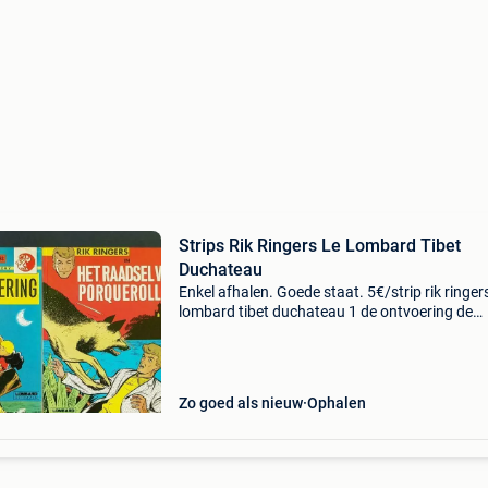
Strips Rik Ringers Le Lombard Tibet
Duchateau
Enkel afhalen. Goede staat. 5€/strip rik ringers
lombard tibet duchateau 1 de ontvoering de
ontvoering+ wie is kameleon? 2 Rik ringers in 
raadsel van porquerolles het raadsel van porq
Zo goed als nieuw
Ophalen