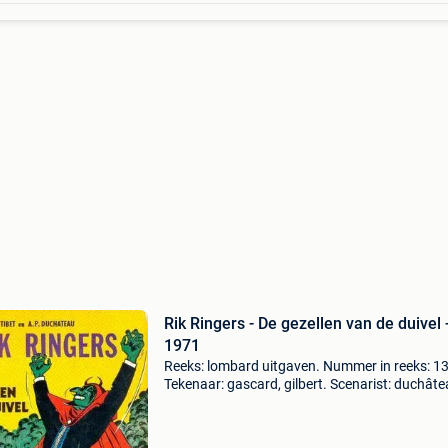
Rik Ringers - De gezellen van de duivel 
1971
Reeks: lombard uitgaven. Nummer in reeks: 13
Tekenaar: gascard, gilbert. Scenarist: duchâte
andré. Uitgeverij: lombard. Jaar: 1971. Cover:
softcover. Druk: eerste druk. Inkleuring: gekleu
Isbn: