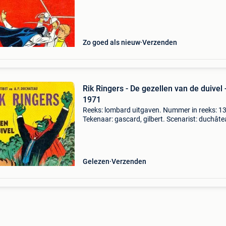
softcover. Druk: eerste druk. Inkleuring: gekleu
Isbn:
Zo goed als nieuw
Verzenden
Rik Ringers - De gezellen van de duivel 
1971
Reeks: lombard uitgaven. Nummer in reeks: 13
Tekenaar: gascard, gilbert. Scenarist: duchâte
andré. Uitgeverij: lombard. Jaar: 1971. Cover:
softcover. Druk: eerste druk. Inkleuring: gekleu
Isbn:
Gelezen
Verzenden