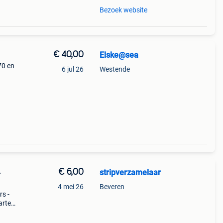
Bezoek website
€ 40,00
Elske@sea
70 en
6 jul 26
Westende
€ 6,00
stripverzamelaar
-
4 mei 26
Beveren
rs -
aarten
t