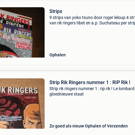
Strips
9 strips van yoko tsuno door roger leloup 4 str
van rik ringers tibet en a.p. Duchateau per stri
of allemaal aan 20€ 13 strips
Ophalen
Strip Rik Ringers nummer 1 : RIP Rik !
Strip rik ringers nummer 1 : rip rik ! Le lombard
gloednieuwe staat
Zo goed als nieuw
Ophalen of Verzenden