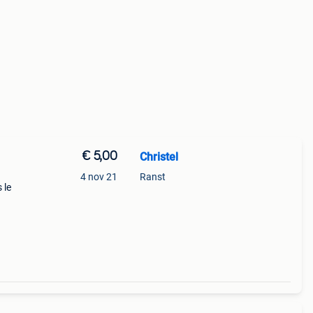
€ 5,00
Christel
4 nov 21
Ranst
 le
het
uerol