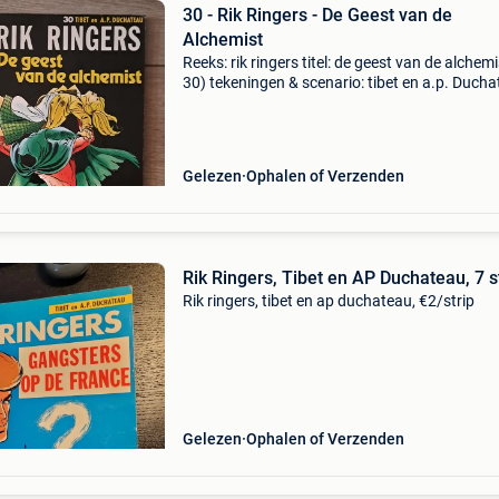
30 - Rik Ringers - De Geest van de
Alchemist
Reeks: rik ringers titel: de geest van de alchemi
30) tekeningen & scenario: tibet en a.p. Duch
jaar van uitgave: 1980 druk: tweede druk uitgev
lombard uitgaven cover: softcover st
Gelezen
Ophalen of Verzenden
Rik Ringers, Tibet en AP Duchateau, 7 s
Rik ringers, tibet en ap duchateau, €2/strip
Gelezen
Ophalen of Verzenden