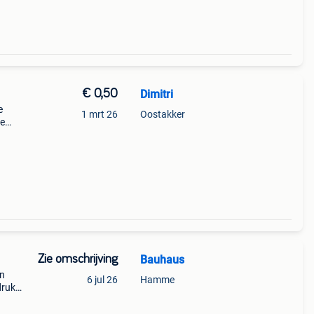
€ 0,50
Dimitri
e
1 mrt 26
Oostakker
pe
Zie omschrijving
Bauhaus
on
6 jul 26
Hamme
druk
r rik
van