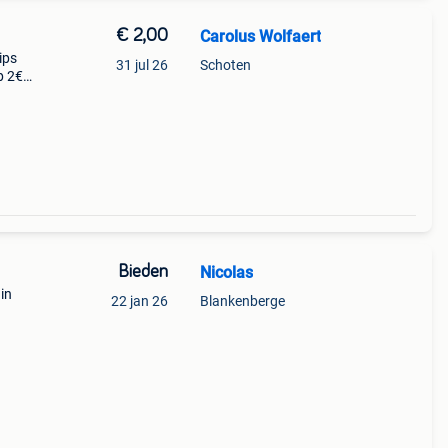
€ 2,00
Carolus Wolfaert
ips
31 jul 26
Schoten
p 2€
Bieden
Nicolas
 in
22 jan 26
Blankenberge