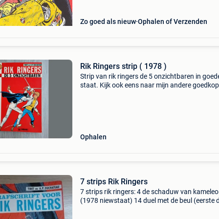
Zo goed als nieuw
Ophalen of Verzenden
Rik Ringers strip ( 1978 )
Strip van rik ringers de 5 onzichtbaren in goed
staat. Kijk ook eens naar mijn andere goedko
zoekertjes aub.
Ophalen
7 strips Rik Ringers
7 strips rik ringers: 4 de schaduw van kamele
(1978 niewstaat) 14 duel met de beul (eerste 
1972 vochtschade => gratis) 17 grafschrift voo
ringers (gelezen staat) 43 de boodschappers 