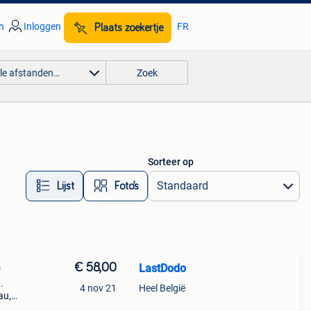
n
Inloggen
FR
Plaats zoekertje
lle afstanden…
Zoek
Sorteer op
Lijst
Foto’s
€ 58,00
LastDodo
0
.
4 nov 21
Heel België
au,