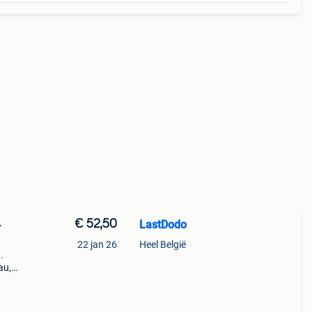
€ 52,50
LastDodo
-
22 jan 26
Heel België
.
au,
rd.