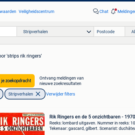
waarden
Veiligheidscentrum
Chat
Meldinge
Stripverhalen
A
or 'strips rik ringers'
Ontvang meldingen van
 je zoekopdracht
nieuwe zoekresultaten
Stripverhalen
Verwijder filters
Rik Ringers en de 5 onzichtbaren - 197
Reeks: lombard uitgaven. Nummer in reeks: 10
Tekenaar: gascard, gilbert. Scenarist: duchâte
andré. Uitgeverij: lombard. Jaar: 1970. Cover: