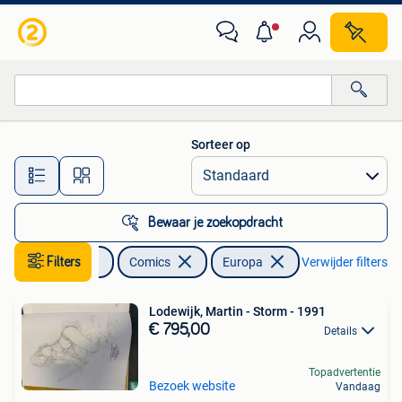
Strips | Comics
Sorteer op
Alle afstanden…
Bewaar je zoekopdracht
Boeken
Filters
Comics
Europa
Verwijder filters
Lodewijk, Martin - Storm - 1991
€ 795,00
Details
Topadvertentie
Bezoek website
Vandaag