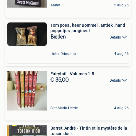
Aalter
5 aug 26
Tom poes , heer Bommel , antiek , hand
poppetjes , origineel
Bieden
Details
Linter-Drieslinter
4 aug 26
Fairytail - Volumes 1-5
€ 35,00
Details
Sint-Maria-Lierde
4 aug 26
Barret, André - Tintin et le mystère de la
toison dor -..