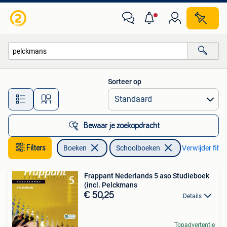
Schoolboeken
Sorteer op
Alle afstanden…
Bewaar je zoekopdracht
Filters
Boeken
Schoolboeken
Verwijder filte
Frappant Nederlands 5 aso Studieboek
(incl. Pelckmans
€ 50,25
Details
Topadvertentie