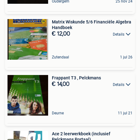
Oudergem
25 nov 24
Matrix Wiskunde 5/6 Financiële Algebra
Handboek
€ 12,00
Details
Zutendaal
1 jul 26
Frappant T3 , Pelckmans
€ 14,00
Details
Deurne
11 jul 21
Ace 2 leerwerkboek (inclusief
Pelckmans Portaal)