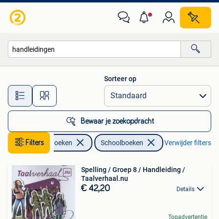
Schoolboeken
Sorteer op
Alle afstanden…
Bewaar je zoekopdracht
Filters
Boeken
Schoolboeken
Verwijder filters
Spelling / Groep 8 / Handleiding /
Taalverhaal.nu
€ 42,20
Details
Topadvertentie