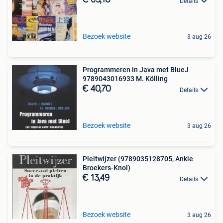
€ 63,10
Details
Bezoek website
3 aug 26
Programmeren in Java met BlueJ
9789043016933 M. Kölling
€ 40,70
Details
Bezoek website
3 aug 26
Pleitwijzer (9789035128705, Ankie
Broekers-Knol)
€ 13,49
Details
Bezoek website
3 aug 26