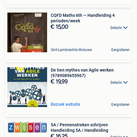
CQFD Maths 6th — Handleiding 4
perioden/week
€ 15,00
Details
Sint-Lambrechts-Woluwe
Eergisteren
De tien mythes van Agile werken
(9789089655967)
€ 19,99
Details
Bezoek website
Eergisteren
5A / Pennenstreken schrijven
Handleiding 5A / Handleiding
€ 16,25