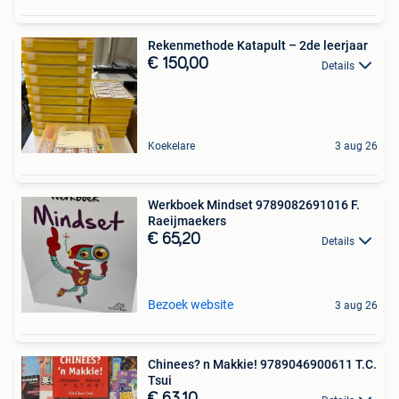
Rekenmethode Katapult – 2de leerjaar
€ 150,00
Details
Koekelare
3 aug 26
Werkboek Mindset 9789082691016 F.
Raeijmaekers
€ 65,20
Details
Bezoek website
3 aug 26
Chinees? n Makkie! 9789046900611 T.C.
Tsui