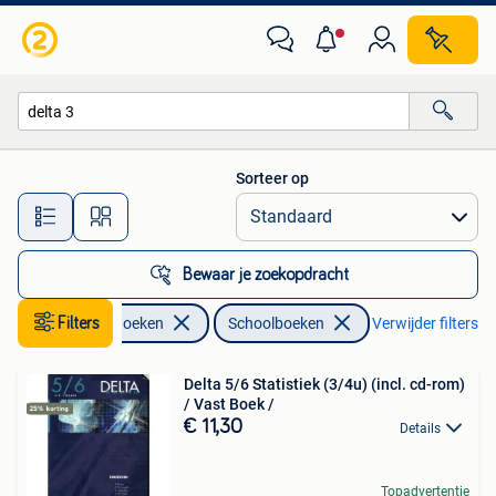
Schoolboeken
Sorteer op
Alle afstanden…
Bewaar je zoekopdracht
Filters
Boeken
Schoolboeken
Verwijder filters
Delta 5/6 Statistiek (3/4u) (incl. cd-rom)
/ Vast Boek /
€ 11,30
Details
Topadvertentie