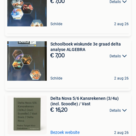
€ 7,00
Details
Schilde
2 aug 26
Schoolboek wiskunde 3e graad delta
analyse ALGEBRA
€ 7,00
Details
Schilde
2 aug 26
Delta Nova 5/6 Kansrekenen (3/4u)
(incl. Scoodle) / Vast
€ 16,20
Details
Bezoek website
2 aug 26