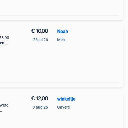
€ 10,00
Noah
78 90
26 jul 26
Melle
en er
€ 12,00
winkeltje
 werd
3 aug 26
Gavere