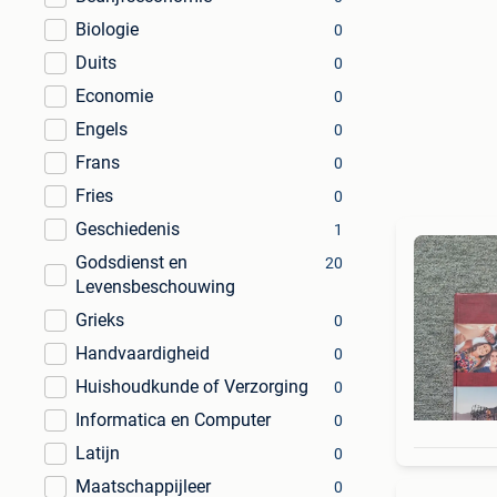
Biologie
0
Duits
0
Economie
0
Engels
0
Frans
0
Fries
0
Geschiedenis
1
Godsdienst en
20
Levensbeschouwing
Grieks
0
Handvaardigheid
0
Huishoudkunde of Verzorging
0
Informatica en Computer
0
Latijn
0
Maatschappijleer
0