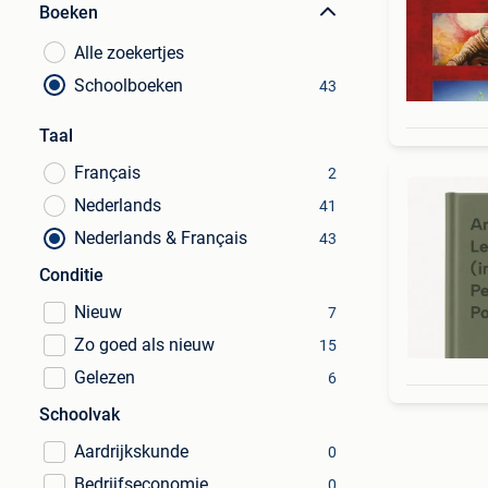
Boeken
Alle zoekertjes
Schoolboeken
43
Taal
Français
2
Nederlands
41
Nederlands & Français
43
Conditie
Nieuw
7
Zo goed als nieuw
15
Gelezen
6
Schoolvak
Aardrijkskunde
0
Bedrijfseconomie
0