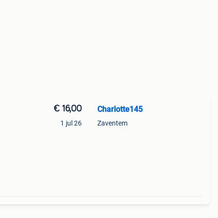
€ 16,00
Charlotte145
1 jul 26
Zaventem