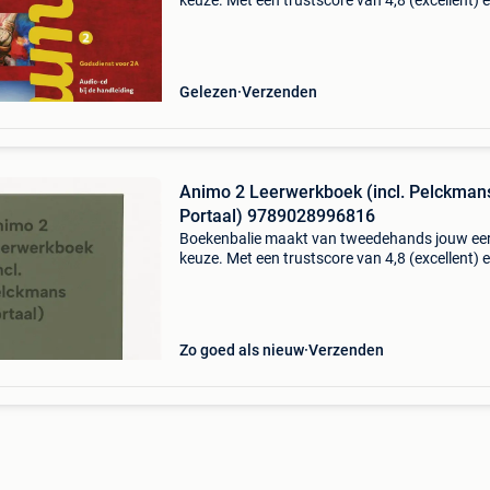
keuze. Met een trustscore van 4,8 (excellent) 
dagen retour garantie maken we dat iedere d
waar. Bestel direct op onze website! Titel: ani
audi
Gelezen
Verzenden
Animo 2 Leerwerkboek (incl. Pelckman
Portaal) 9789028996816
Boekenbalie maakt van tweedehands jouw ee
keuze. Met een trustscore van 4,8 (excellent) 
dagen retour garantie maken we dat iedere d
waar. Bestel direct op onze website! Titel: ani
leer
Zo goed als nieuw
Verzenden