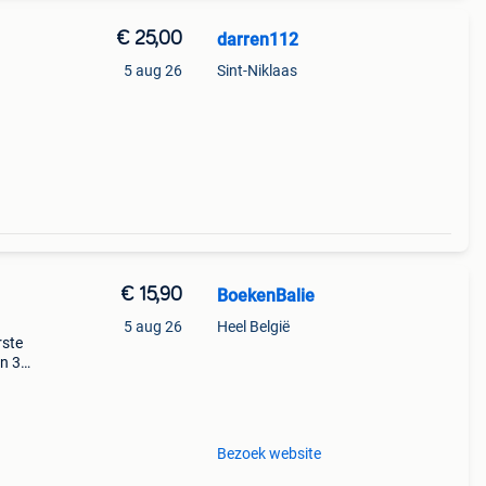
€ 25,00
darren112
5 aug 26
Sint-Niklaas
€ 15,90
BoekenBalie
5 aug 26
Heel België
rste
en 30
ag
mo 2
Bezoek website