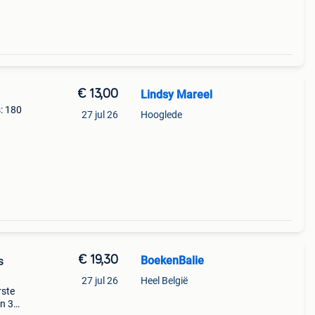
€ 13,00
Lindsy Mareel
: 180
27 jul 26
Hooglede
€ 19,30
BoekenBalie
s
27 jul 26
Heel België
rste
en 30