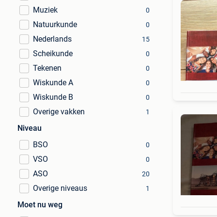
Muziek
0
Natuurkunde
0
Nederlands
15
Scheikunde
0
Tekenen
0
Wiskunde A
0
Wiskunde B
0
Overige vakken
1
Niveau
BSO
0
VSO
0
ASO
20
Overige niveaus
1
Moet nu weg