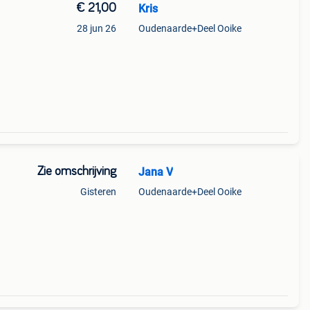
€ 21,00
Kris
28 jun 26
Oudenaarde+Deel Ooike
Zie omschrijving
Jana V
Gisteren
Oudenaarde+Deel Ooike