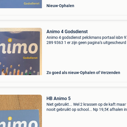
Nieuw
Ophalen
Animo 4 Godsdienst
Animo 4 godsdienst pelckmans portaal isbn 9
289 9363 1 er zijn geen pagina’s uitgescheurd 
is niet in het boek geschreven. Aantal
pagina&#39;s: 196
Zo goed als nieuw
Ophalen of Verzenden
HB Animo 5
Niet gebruikt... Wel 2 krassen op de kaft maar
nooit gebruikt op school... Np 19,5€ afhalen in
gavere of verzending op kosten vd koper taal:
nederlands; vlaams aantal pagina&#39;s: 180