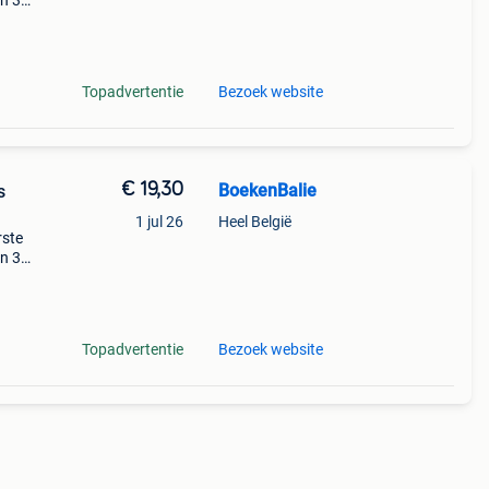
en 30
ag
mo 2
Topadvertentie
Bezoek website
€ 19,30
BoekenBalie
s
1 jul 26
Heel België
rste
en 30
ag
mo 2
Topadvertentie
Bezoek website