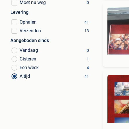
Moet nu weg
0
Levering
Ophalen
41
Verzenden
13
Aangeboden sinds
Vandaag
0
Gisteren
1
Een week
4
Altijd
41