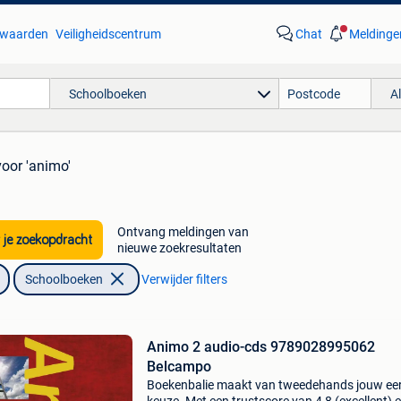
waarden
Veiligheidscentrum
Chat
Meldinge
Schoolboeken
A
voor 'animo'
Ontvang meldingen van
 je zoekopdracht
nieuwe zoekresultaten
Schoolboeken
Verwijder filters
Animo 2 audio-cds 9789028995062
Belcampo
Boekenbalie maakt van tweedehands jouw ee