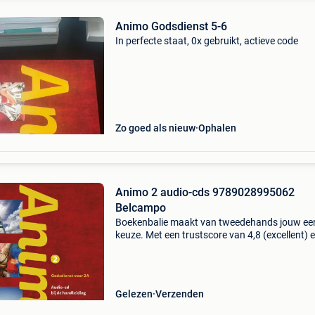
Animo Godsdienst 5-6
In perfecte staat, 0x gebruikt, actieve code
Zo goed als nieuw
Ophalen
Animo 2 audio-cds 9789028995062
Belcampo
Boekenbalie maakt van tweedehands jouw ee
keuze. Met een trustscore van 4,8 (excellent) 
dagen retour garantie maken we dat iedere d
waar. Bestel direct op onze website! Titel: ani
audi
Gelezen
Verzenden