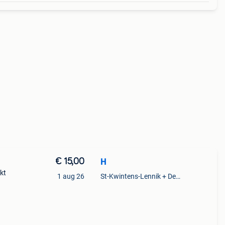
€ 15,00
H
kt
1 aug 26
St-Kwintens-Lennik + Deel Roosdaal