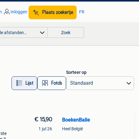
n
Inloggen
FR
Plaats zoekertje
lle afstanden…
Zoek
Sorteer op
Lijst
Foto’s
€ 15,90
BoekenBalie
1 jul 26
Heel België
rste