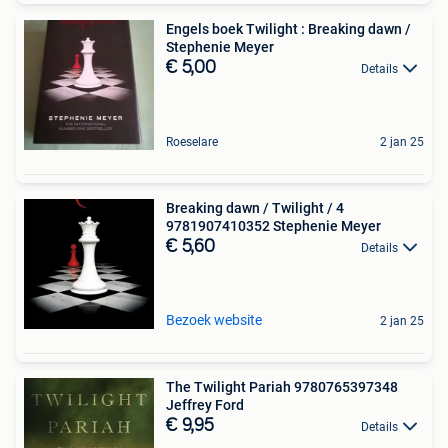
Engels boek Twilight : Breaking dawn /
Stephenie Meyer
€ 5,00
Details
Roeselare
2 jan 25
Breaking dawn / Twilight / 4
9781907410352 Stephenie Meyer
€ 5,60
Details
Bezoek website
2 jan 25
The Twilight Pariah 9780765397348
Jeffrey Ford
€ 9,95
Details