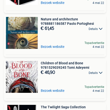
Bezoek website
4 mei 22
Nature and architecture
9788881186587 Paolo Portoghesi
€ 61,45
Details
Topadvertentie
Bezoek website
4 mei 22
Children of Blood and Bone
9781529039245 Tomi Adeyemi
€ 46,90
Details
Topadvertentie
Bezoek website
4 mei 22
The Twilight Saga Collection