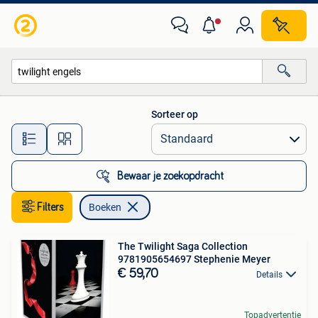
Boeken
Sorteer op
Alle afstanden…
Bewaar je zoekopdracht
Filters
Boeken
The Twilight Saga Collection
9781905654697 Stephenie Meyer
€ 59,70
Details
Topadvertentie