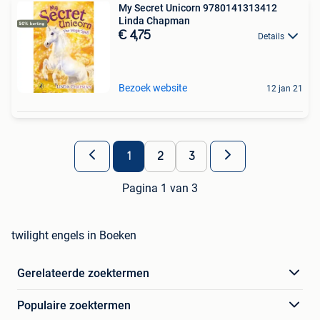
My Secret Unicorn 9780141313412
Linda Chapman
€ 4,75
Details
Bezoek website
12 jan 21
1
2
3
Pagina 1 van 3
twilight engels in Boeken
Gerelateerde zoektermen
Populaire zoektermen