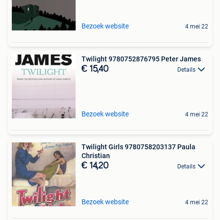
Bezoek website
4 mei 22
Twilight 9780752876795 Peter James
€ 15,40
Details
Bezoek website
4 mei 22
Twilight Girls 9780758203137 Paula
Christian
€ 14,20
Details
Bezoek website
4 mei 22