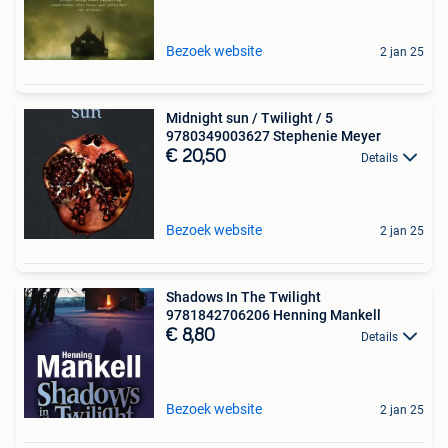
Bezoek website
2 jan 25
Midnight sun / Twilight / 5
9780349003627 Stephenie Meyer
€ 20,50
Details
Bezoek website
2 jan 25
Shadows In The Twilight
9781842706206 Henning Mankell
€ 8,80
Details
Bezoek website
2 jan 25