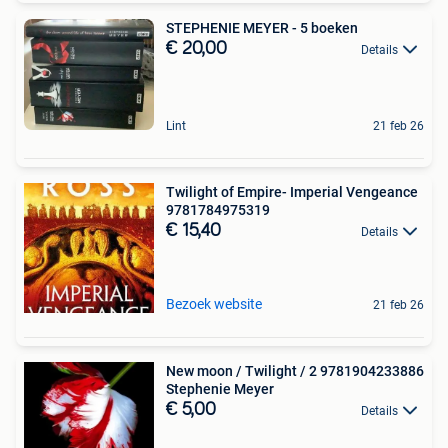
STEPHENIE MEYER - 5 boeken
€ 20,00
Details
Lint
21 feb 26
Twilight of Empire- Imperial Vengeance
9781784975319
€ 15,40
Details
Bezoek website
21 feb 26
New moon / Twilight / 2 9781904233886
Stephenie Meyer
€ 5,00
Details