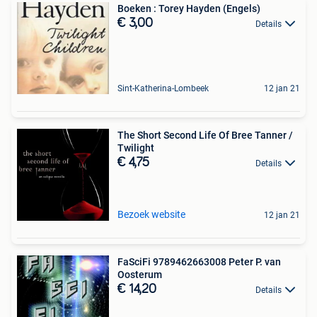
Boeken : Torey Hayden (Engels)
€ 3,00
Details
Sint-Katherina-Lombeek
12 jan 21
The Short Second Life Of Bree Tanner /
Twilight
€ 4,75
Details
Bezoek website
12 jan 21
FaSciFi 9789462663008 Peter P. van
Oosterum
€ 14,20
Details