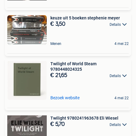
keuze uit 5 boeken stephenie meyer
€ 3,50
Details
Menen
4 mei 22
Twilight of World Steam
9780448024325
€ 21,65
Details
Bezoek website
4 mei 22
Twilight 9780241963678 Eli Wiesel
€ 5,70
Details