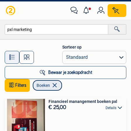
Boeken
Sorteer op
Alle afstanden…
Bewaar je zoekopdracht
Filters
Boeken
Financieel manangement boeken pxl
€ 25,00
Details