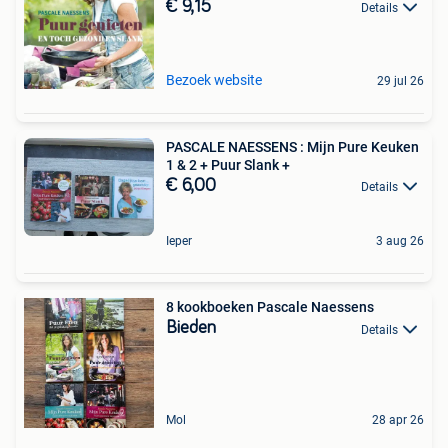
€ 9,15
Details
Bezoek website
29 jul 26
PASCALE NAESSENS : Mijn Pure Keuken
1 & 2 + Puur Slank +
€ 6,00
Details
Ieper
3 aug 26
8 kookboeken Pascale Naessens
Bieden
Details
Mol
28 apr 26