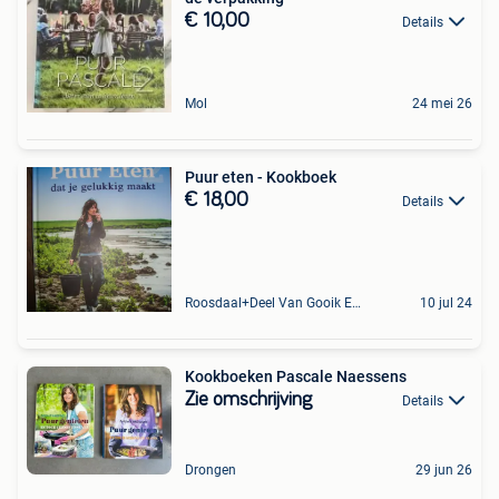
€ 10,00
Details
Mol
24 mei 26
Puur eten - Kookboek
€ 18,00
Details
Roosdaal+Deel Van Gooik En Sint-Kwintens-Lennik
10 jul 24
Kookboeken Pascale Naessens
Zie omschrijving
Details
Drongen
29 jun 26