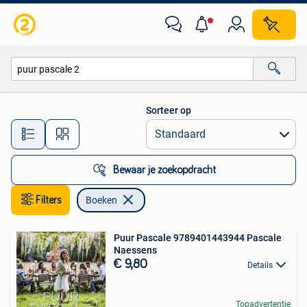
Boeken
Sorteer op
Alle afstanden…
Bewaar je zoekopdracht
Filters
Boeken
Puur Pascale 9789401443944 Pascale
Naessens
€ 9,80
Details
Topadvertentie