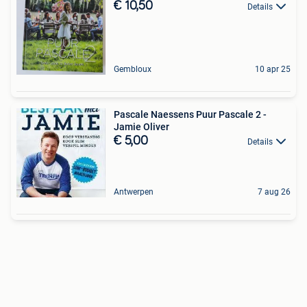
€ 10,50
Details
Gembloux
10 apr 25
Pascale Naessens Puur Pascale 2 -
Jamie Oliver
€ 5,00
Details
Antwerpen
7 aug 26