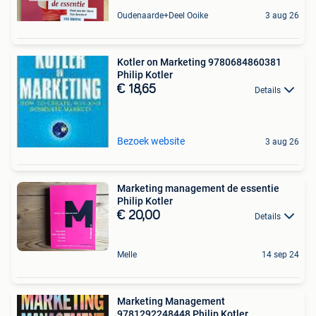
Oudenaarde+Deel Ooike
3 aug 26
Kotler on Marketing 9780684860381
Philip Kotler
€ 18,65
Details
Bezoek website
3 aug 26
Marketing management de essentie
Philip Kotler
€ 20,00
Details
Melle
14 sep 24
Marketing Management
9781292248448 Philip Kotler