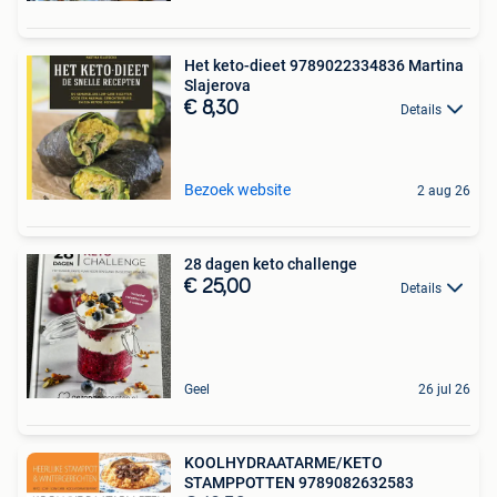
Het keto-dieet 9789022334836 Martina
Slajerova
€ 8,30
Details
Bezoek website
2 aug 26
28 dagen keto challenge
€ 25,00
Details
Geel
26 jul 26
KOOLHYDRAATARME/KETO
STAMPPOTTEN 9789082632583