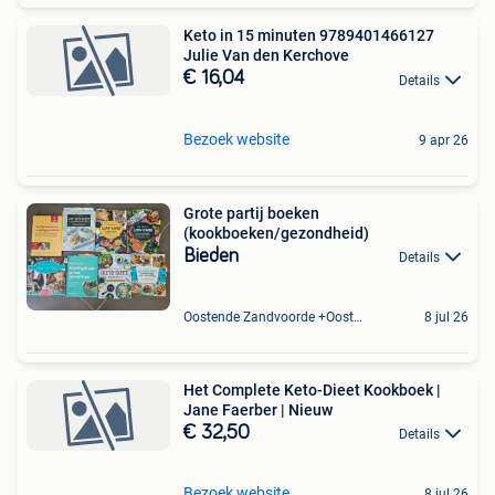
Keto in 15 minuten 9789401466127
Julie Van den Kerchove
€ 16,04
Details
Bezoek website
9 apr 26
Grote partij boeken
(kookboeken/gezondheid)
Bieden
Details
Oostende Zandvoorde +Oostende
8 jul 26
Het Complete Keto-Dieet Kookboek |
Jane Faerber | Nieuw
€ 32,50
Details
Bezoek website
8 jul 26