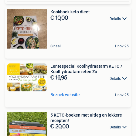
Kookboek keto dieet
€ 10,00
Details
Sinaai
1 nov 25
Lentespecial Koolhydraatarm KETO /
Koolhydraatarm eten Zó
€ 16,95
Details
Bezoek website
1 nov 25
5 KETO-boeken met uitleg en lekkere
recepten!
€ 20,00
Details