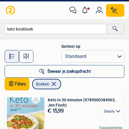
Boeken
Sorteer op
Alle afstanden…
Bewaar je zoekopdracht
Filters
Boeken
Keto in 30 minuten (9789000384563,
Jen Fisch)
€ 15,99
Details
Topadvertentie