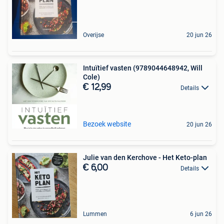
Overijse
20 jun 26
Intuïtief vasten (9789044648942, Will
Cole)
€ 12,99
Details
Bezoek website
20 jun 26
Julie van den Kerchove - Het Keto-plan
€ 6,00
Details
Lummen
6 jun 26