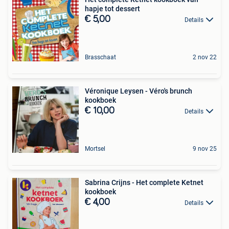
hapje tot dessert
€ 5,00
Details
Brasschaat
2 nov 22
Véronique Leysen - Véro's brunch
kookboek
€ 10,00
Details
Mortsel
9 nov 25
Sabrina Crijns - Het complete Ketnet
kookboek
€ 4,00
Details