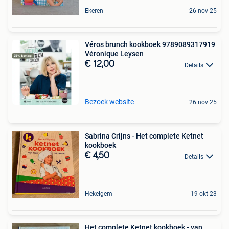
Ekeren
26 nov 25
Véros brunch kookboek 9789089317919
Véronique Leysen
€ 12,00
Details
Bezoek website
26 nov 25
Sabrina Crijns - Het complete Ketnet
kookboek
€ 4,50
Details
Hekelgem
19 okt 23
Het complete Ketnet kookboek - van