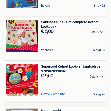
Beveren
2 nov 22
Sabrina Crijns - Het complete Ketnet
kookboek
€ 5,00
Details
Wichelen
5 aug 26
Supercool Ketnet kook- en knutselspel
9789020998467
€ 9,50
Details
Bezoek website
5 aug 26
Ketnet kookt