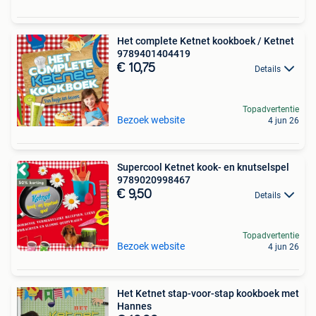
Het complete Ketnet kookboek / Ketnet
9789401404419
€ 10,75
Details
Topadvertentie
Bezoek website
4 jun 26
Supercool Ketnet kook- en knutselspel
9789020998467
€ 9,50
Details
Topadvertentie
Bezoek website
4 jun 26
Het Ketnet stap-voor-stap kookboek met
Hannes