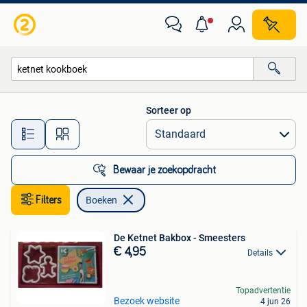
Boeken
Sorteer op
Alle afstanden…
Bewaar je zoekopdracht
Filters
Boeken
De Ketnet Bakbox - Smeesters
€ 4,95
Details
Topadvertentie
Bezoek website
4 jun 26