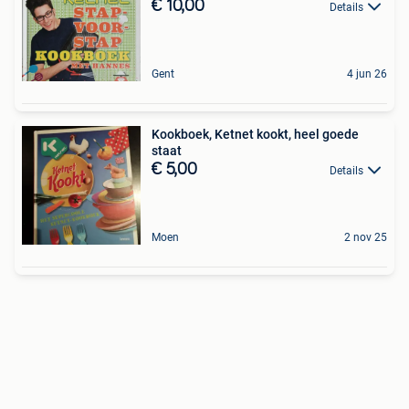
€ 10,00
Details
Gent
4 jun 26
Kookboek, Ketnet kookt, heel goede
staat
€ 5,00
Details
Moen
2 nov 25