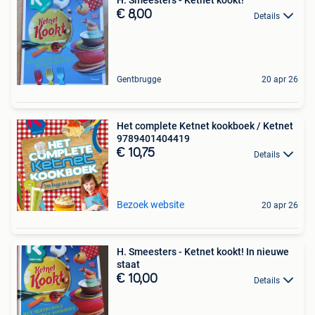
H. Smeesters - Ketnet kookt!
€ 8,00
Details
Gentbrugge
20 apr 26
Het complete Ketnet kookboek / Ketnet
9789401404419
€ 10,75
Details
Bezoek website
20 apr 26
H. Smeesters - Ketnet kookt! In nieuwe
staat
€ 10,00
Details