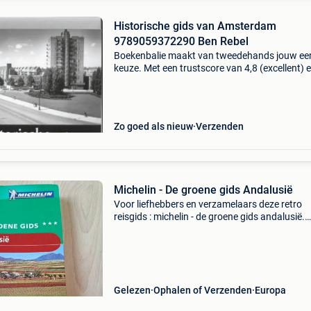
Historische gids van Amsterdam
9789059372290 Ben Rebel
Boekenbalie maakt van tweedehands jouw ee
keuze. Met een trustscore van 4,8 (excellent) 
dagen retour garantie maken we dat iedere d
waar. Bestel direct op onze website! Titel:
historische
Zo goed als nieuw
Verzenden
Michelin - De groene gids Andalusië
Voor liefhebbers en verzamelaars deze retro
reisgids : michelin - de groene gids andalusië.
Uitgeverij lannoo - paperback - 368 pagina&#3
prima staat, geen nota&#39;s of ezelsoren. Zi
Gelezen
Ophalen of Verzenden
Europa