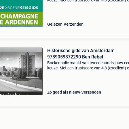
keuze. Met een trustscore van 4,8 (excellent) 
dagen retour garantie maken we dat iedere d
waar. Bestel direct op onze website! Titel:
champagne-ar
Gelezen
Verzenden
Historische gids van Amsterdam
9789059372290 Ben Rebel
Boekenbalie maakt van tweedehands jouw ee
keuze. Met een trustscore van 4,8 (excellent) 
dagen retour garantie maken we dat iedere d
waar. Bestel direct op onze website! Titel:
historische
Zo goed als nieuw
Verzenden