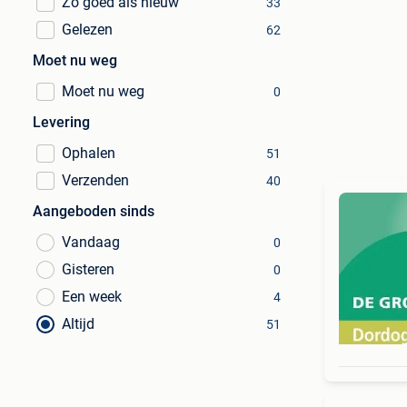
Zo goed als nieuw
33
Gelezen
62
Moet nu weg
Moet nu weg
0
Levering
Ophalen
51
Verzenden
40
Aangeboden sinds
Vandaag
0
Gisteren
0
Een week
4
Altijd
51