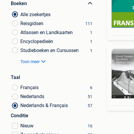
Boeken
Alle zoekertjes
Reisgidsen
111
Atlassen en Landkaarten
1
Encyclopedieën
1
Studieboeken en Cursussen
1
Toon meer
Taal
Français
6
Nederlands
51
Nederlands & Français
57
Conditie
Nieuw
16