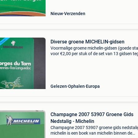
cate
Nieuw
Verzenden
Diverse groene MICHELIN-gidsen
Voormalige groene michelin-gidsen (goede sta
voor €2,00 per stuk of de set van 13 gidsen te
een nader overeen te komen prijs. Beantwoord
vragen. Op te halen (of te verzenden mogelijk)
Gelezen
Ophalen
Europa
Champagne 2007 53907 Groene Gids
Nedstalig - Michelin
Champagne 2007 53907 groene gids nedstalig
michelin is een boek van michelin binnen de