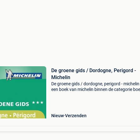
De groene gids / Dordogne, Perigord -
Michelin
De groene gids / dordogne, perigord - michelin 
een boek van michelin binnen de categorie bo
reizen > reisgidsen. Auteur: michelin categorie:
boeken > reizen > reisgidsen ean: 9789
Nieuw
Verzenden