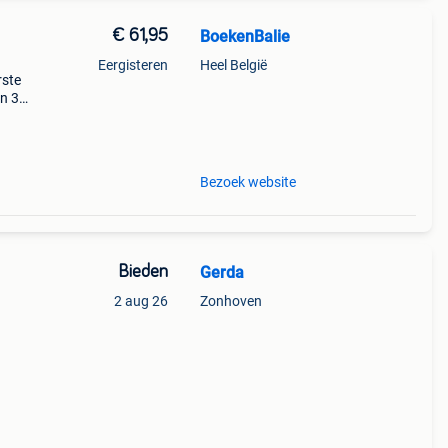
€ 61,95
BoekenBalie
Eergisteren
Heel België
rste
en 30
ag
Bezoek website
Bieden
Gerda
2 aug 26
Zonhoven
9;s in
e o