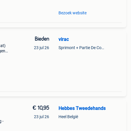
Bezoek website
Bieden
virac
at)
23 jul 26
Sprimont + Partie De Comblain-Au-Pont
gen
 je
€ 10,95
Hebbes Tweedehands
23 jul 26
Heel België
 -