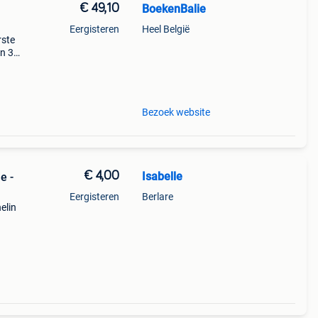
€ 49,10
BoekenBalie
Eergisteren
Heel België
rste
en 30
ag
Bezoek website
€ 4,00
Isabelle
e -
Eergisteren
Berlare
elin