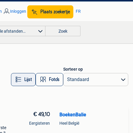
n
Inloggen
FR
Plaats zoekertje
lle afstanden…
Zoek
Sorteer op
Lijst
Foto’s
€ 49,10
BoekenBalie
Eergisteren
Heel België
rste