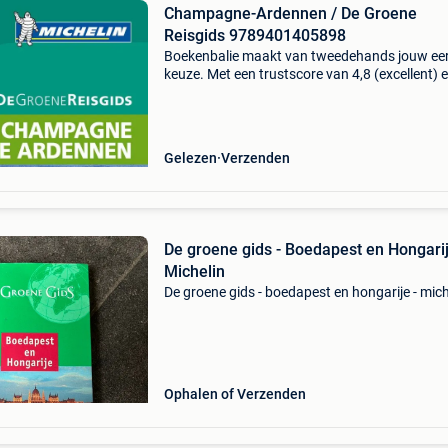
Champagne-Ardennen / De Groene
Reisgids 9789401405898
Boekenbalie maakt van tweedehands jouw ee
keuze. Met een trustscore van 4,8 (excellent) 
dagen retour garantie maken we dat iedere d
waar. Bestel direct op onze website! Titel:
champagne-ar
Gelezen
Verzenden
De groene gids - Boedapest en Hongarij
Michelin
De groene gids - boedapest en hongarije - mich
Ophalen of Verzenden