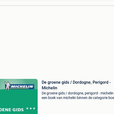
De groene gids / Dordogne, Perigord -
Michelin
De groene gids / dordogne, perigord - michelin 
een boek van michelin binnen de categorie bo
reizen > reisgidsen. Auteur: michelin categorie:
boeken > reizen > reisgidsen ean: 9789