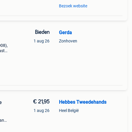
Bezoek website
Bieden
Gerda
1 aug 26
Zonhoven
008),
ast
tes,
€ 21,95
Hebbes Tweedehands
e
1 aug 26
Heel België
van
en >
en