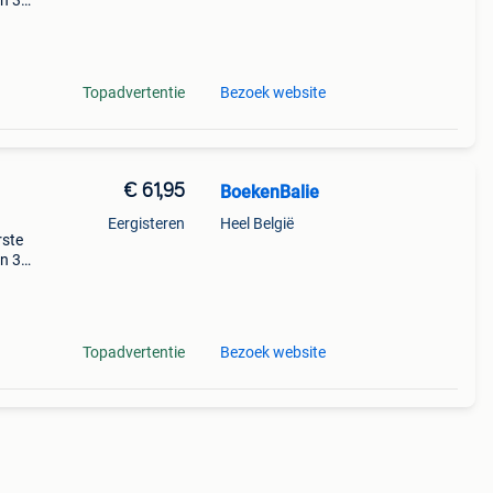
en 30
ag
Topadvertentie
Bezoek website
€ 61,95
BoekenBalie
Eergisteren
Heel België
rste
en 30
ag
Topadvertentie
Bezoek website