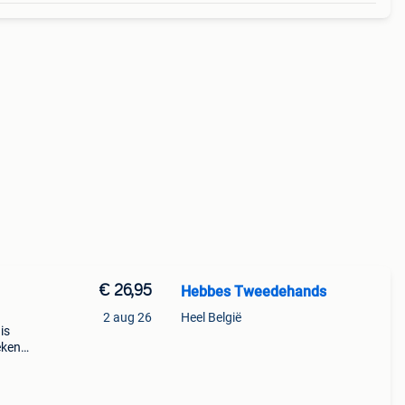
€ 26,95
Hebbes Tweedehands
2 aug 26
Heel België
is
eken >