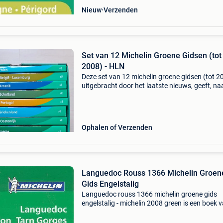
Nieuw
Verzenden
Set van 12 Michelin Groene Gidsen (tot
2008) - HLN
Deze set van 12 michelin groene gidsen (tot 2
uitgebracht door het laatste nieuws, geeft, na
praktische
overzichten/plattegronden/uitgestippelde rou
ook een kwalitatieve uitwerking betreff
Ophalen of Verzenden
Languedoc Rouss 1366 Michelin Groen
Gids Engelstalig
Languedoc rouss 1366 michelin groene gids
engelstalig - michelin 2008 green is een boek 
michelin 2008 green binnen de categorie boek
reizen > reisgidsen. Auteur: michelin 2008 gre