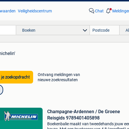
waarden
Veiligheidscentrum
Chat
Meldinge
Boeken
A
ichelin'
Ontvang meldingen van
 je zoekopdracht
nieuwe zoekresultaten
Champagne-Ardennen / De Groene
Reisgids 9789401405898
Boekenbalie maakt van tweedehands jouw ee