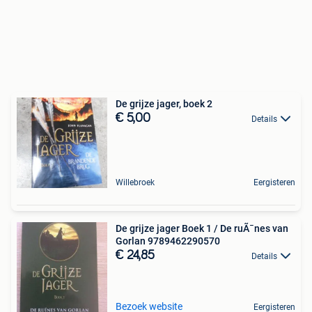
De grijze jager, boek 2
€ 5,00
Details
Willebroek
Eergisteren
De grijze jager Boek 1 / De ruÃ¯nes van
Gorlan 9789462290570
€ 24,85
Details
Bezoek website
Eergisteren