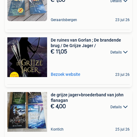
€ 1,00
Details
Geraardsbergen
23 jul 26
De ruines van Gorlan ; De brandende
brug / De Grijze Jager /
€ 11,05
Details
Bezoek website
23 jul 26
de grijze jager+broederband van john
flanagan
€ 4,00
Details
Kontich
25 jul 26