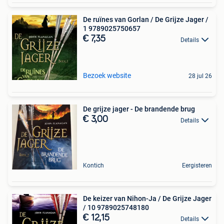
De ruïnes van Gorlan / De Grijze Jager /
1 9789025750657
€ 7,35
Details
Bezoek website
28 jul 26
De grijze jager - De brandende brug
€ 3,00
Details
Kontich
Eergisteren
De keizer van Nihon-Ja / De Grijze Jager
/ 10 9789025748180
€ 12,15
Details