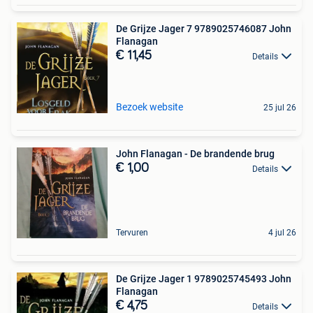
De Grijze Jager 7 9789025746087 John
Flanagan
€ 11,45
Details
Bezoek website
25 jul 26
John Flanagan - De brandende brug
€ 1,00
Details
Tervuren
4 jul 26
De Grijze Jager 1 9789025745493 John
Flanagan
€ 4,75
Details