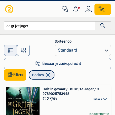
Boeken
Sorteer op
Alle afstanden…
Bewaar je zoekopdracht
Filters
Boeken
Halt in gevaar / De Grijze Jager / 9
9789025753948
€ 27,55
Details
Topadvertentie