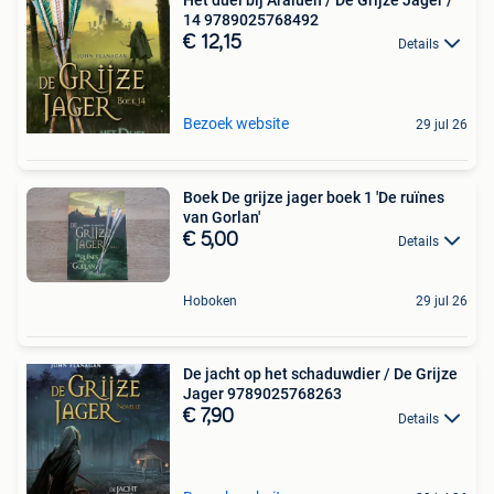
14 9789025768492
€ 12,15
Details
Bezoek website
29 jul 26
Boek De grijze jager boek 1 'De ruïnes
van Gorlan'
€ 5,00
Details
Hoboken
29 jul 26
De jacht op het schaduwdier / De Grijze
Jager 9789025768263
€ 7,90
Details