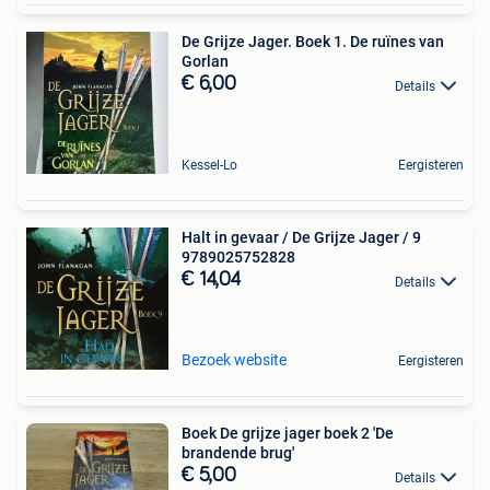
De Grijze Jager. Boek 1. De ruïnes van
Gorlan
€ 6,00
Details
Kessel-Lo
Eergisteren
Halt in gevaar / De Grijze Jager / 9
9789025752828
€ 14,04
Details
Bezoek website
Eergisteren
Boek De grijze jager boek 2 'De
brandende brug'
€ 5,00
Details