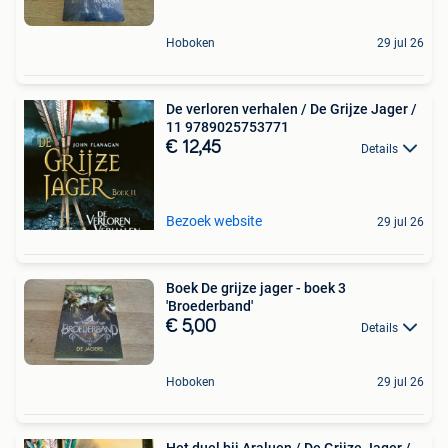
Hoboken
29 jul 26
De verloren verhalen / De Grijze Jager /
11 9789025753771
€ 12,45
Details
Bezoek website
29 jul 26
Boek De grijze jager - boek 3
'Broederband'
€ 5,00
Details
Hoboken
29 jul 26
Het duel bij Araluen / De Grijze Jager /