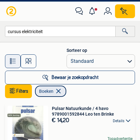
Boeken
Sorteer op
Alle afstanden…
Bewaar je zoekopdracht
Filters
Boeken
Pulsar Natuurkunde / 4 havo
9789001592844 Leo ten Brinke
€ 14,20
Details
Topadvertentie