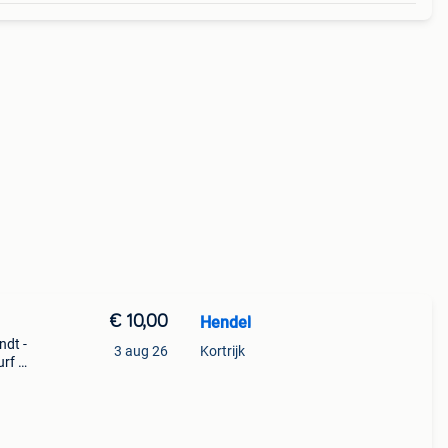
€ 10,00
Hendel
ndt -
3 aug 26
Kortrijk
urf nr