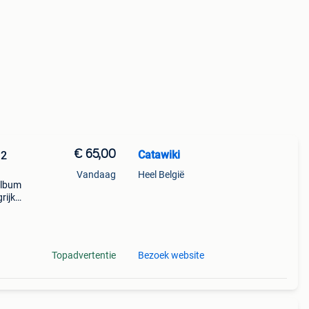
€ 65,00
Catawiki
 2
Vandaag
Heel België
 album
ijk:
d
Topadvertentie
Bezoek website