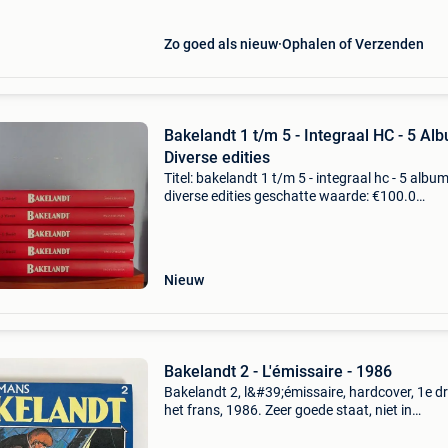
Zo goed als nieuw
Ophalen of Verzenden
Bakelandt 1 t/m 5 - Integraal HC - 5 Alb
Diverse edities
Titel: bakelandt 1 t/m 5 - integraal hc - 5 album
diverse edities geschatte waarde: €100.0
Belangrijk: winnende biedingen zijn exclusief 
koperbescherming + €3 bakelandt integraal 1 
Nieuw
Bakelandt 2 - L'émissaire - 1986
Bakelandt 2, l&#39;émissaire, hardcover, 1e dr
het frans, 1986. Zeer goede staat, niet in
geschreven. Wordt goed verpakt verzonden.