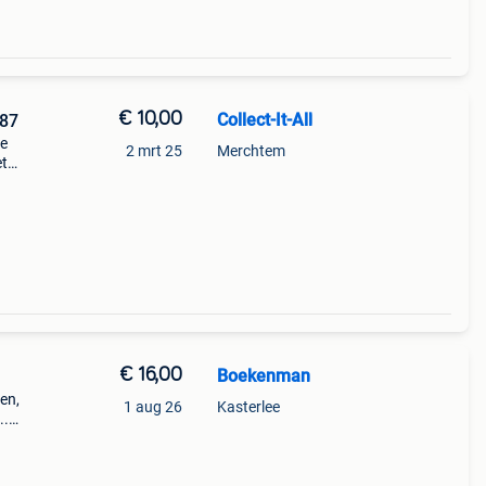
€ 10,00
Collect-It-All
987
1e
2 mrt 25
Merchtem
et
en.
€ 16,00
Boekenman
en,
1 aug 26
Kasterlee
..
 30