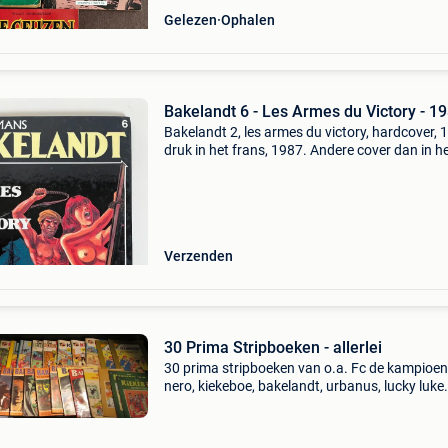
Gelezen
Ophalen
Bakelandt 6 - Les Armes du Victory - 1
Bakelandt 2, les armes du victory, hardcover, 
druk in het frans, 1987. Andere cover dan in h
nederlands! Zeer goede staat, niet in geschrev
Wordt goed verpakt verzonden.
Verzenden
30 Prima Stripboeken - allerlei
30 prima stripboeken van o.a. Fc de kampioen
nero, kiekeboe, bakelandt, urbanus, lucky luke.
Allemaal zo goed als nieuw. De prijs is voor de
samen