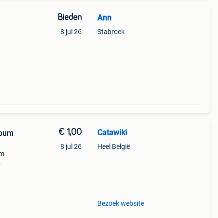
Bieden
Ann
8 jul 26
Stabroek
€ 1,00
Catawiki
lbum
8 jul 26
Heel België
m -
tot
Bezoek website