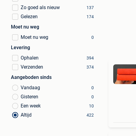
Zo goed als nieuw
137
Gelezen
174
Moet nu weg
Moet nu weg
0
Levering
Ophalen
394
Verzenden
374
Aangeboden sinds
Vandaag
0
Gisteren
0
Een week
10
Altijd
422