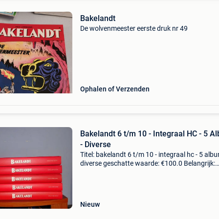
Bakelandt
De wolvenmeester eerste druk nr 49
Ophalen of Verzenden
Bakelandt 6 t/m 10 - Integraal HC - 5 A
- Diverse
Titel: bakelandt 6 t/m 10 - integraal hc - 5 albu
diverse geschatte waarde: €100.0 Belangrijk:
winnende biedingen zijn exclusief 9%
koperbescherming + €3 bakelandt integraal 6 
10 uitg
Nieuw