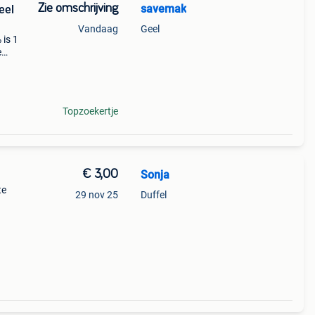
Zie omschrijving
savemak
eel
Vandaag
Geel
 is 1
e
 in
at.
Topzoekertje
€ 3,00
Sonja
te
29 nov 25
Duffel