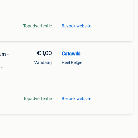
tot
Topadvertentie
Bezoek website
€ 1,00
Catawiki
um -
Vandaag
Heel België
 -
9%
tot
Topadvertentie
Bezoek website