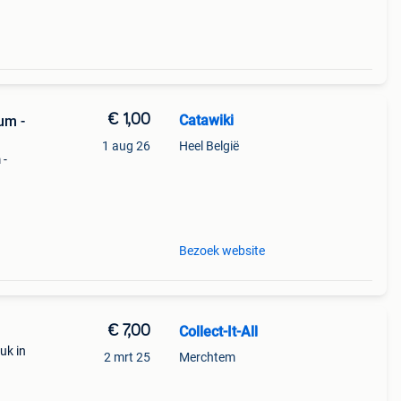
€ 1,00
Catawiki
um -
1 aug 26
Heel België
 -
9%
tot
Bezoek website
€ 7,00
Collect-It-All
uk in
2 mrt 25
Merchtem