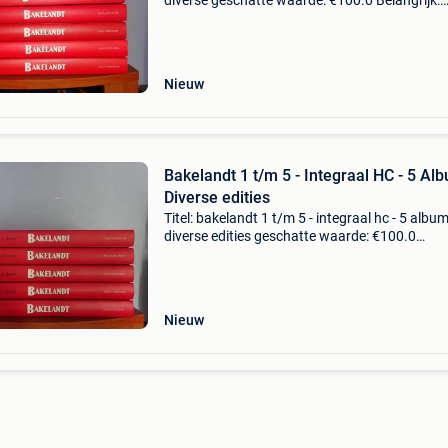
diverse geschatte waarde: €100.0 Belangrijk:
winnende biedingen zijn exclusief 9%
koperbescherming + €3 bakelandt integraal 6 
10 uitg
Nieuw
Bakelandt 1 t/m 5 - Integraal HC - 5 Alb
Diverse edities
Titel: bakelandt 1 t/m 5 - integraal hc - 5 album
diverse edities geschatte waarde: €100.0
Belangrijk: winnende biedingen zijn exclusief 
koperbescherming + €3 bakelandt integraal 1 
Nieuw