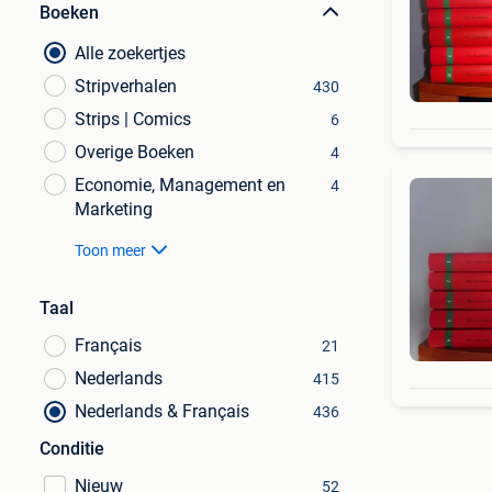
Boeken
Alle zoekertjes
Stripverhalen
430
Strips | Comics
6
Overige Boeken
4
Economie, Management en
4
Marketing
Toon meer
Taal
Français
21
Nederlands
415
Nederlands & Français
436
Conditie
Nieuw
52