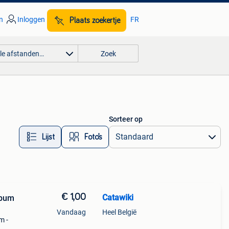
n
Inloggen
FR
Plaats zoekertje
lle afstanden…
Zoek
Sorteer op
Lijst
Foto’s
€ 1,00
Catawiki
lbum
Vandaag
Heel België
m -