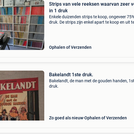
Strips van vele reeksen waarvan zeer v
in 1 druk
Enkele duizenden strips te koop, ongeveer 75%
druk. De strips zijn enkel apart te koop en uit t
kiezen, sommige wel meermaals. De strips zijn
goede staat tot zeer goede staat tot nieuwsta
Ophalen of Verzenden
Bakelandt 1ste druk.
Bakelandt, de man met de gouden handen, 1s
druk.
Zo goed als nieuw
Ophalen of Verzenden