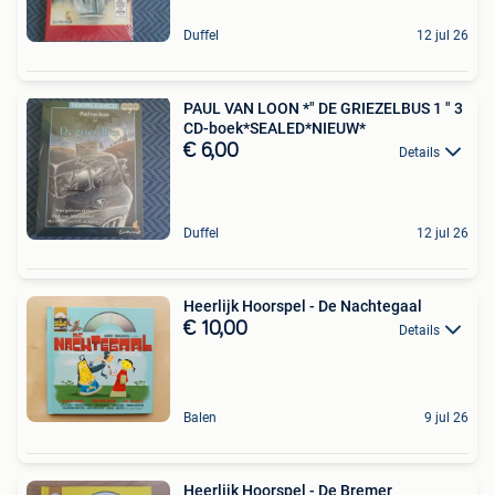
Duffel
12 jul 26
PAUL VAN LOON *" DE GRIEZELBUS 1 " 3
CD-boek*SEALED*NIEUW*
€ 6,00
Details
Duffel
12 jul 26
Heerlijk Hoorspel - De Nachtegaal
€ 10,00
Details
Balen
9 jul 26
Heerlijk Hoorspel - De Bremer