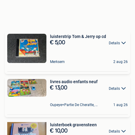
luisterstrip Tom & Jerry op cd
€ 5,00
Details
Merksem
2 aug 26
livres audio enfants neuf
€ 13,00
Details
Oupeye+Partie De Cheratte, Herstal Et Wandre
1 aug 26
luisterboek gravensteen
€ 10,00
Details