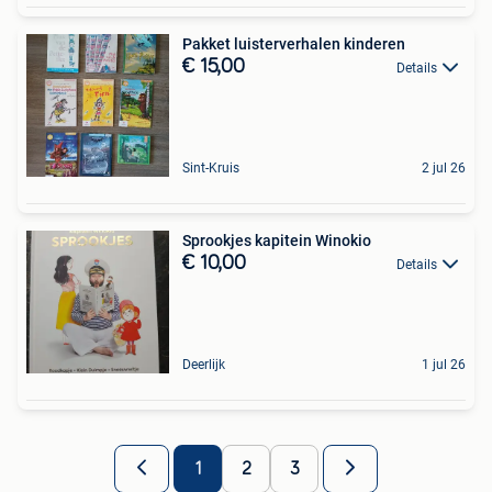
Pakket luisterverhalen kinderen
€ 15,00
Details
Sint-Kruis
2 jul 26
Sprookjes kapitein Winokio
€ 10,00
Details
Deerlijk
1 jul 26
1
2
3