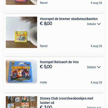
Ranst
4 aug 26
Hoorspel de bremer stadsmuzikanten
€ 8,00
Details
Ranst
4 aug 26
hoorspel Reinaert de Vos
€ 5,00
Details
Halle
4 aug 26
Disney Club (voor)leesboekjes met
luister cd
€ 3,00
Details