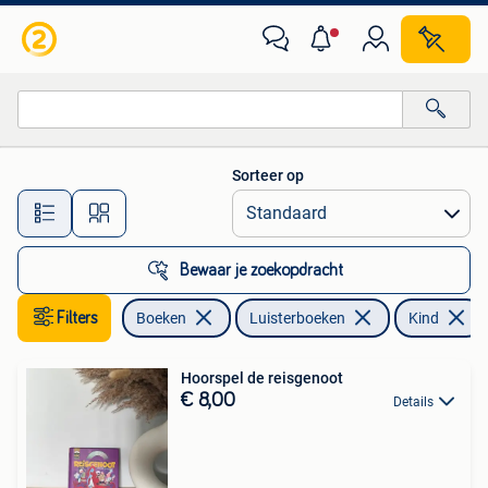
Luisterboeken
Sorteer op
Alle afstanden…
Bewaar je zoekopdracht
Filters
Boeken
Luisterboeken
Kind
Hoorspel de reisgenoot
€ 8,00
Details