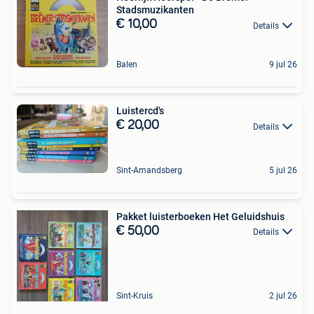
Stadsmuzikanten
€ 10,00
Details
Balen
9 jul 26
Luistercd's
€ 20,00
Details
Sint-Amandsberg
5 jul 26
Pakket luisterboeken Het Geluidshuis
€ 50,00
Details
Sint-Kruis
2 jul 26