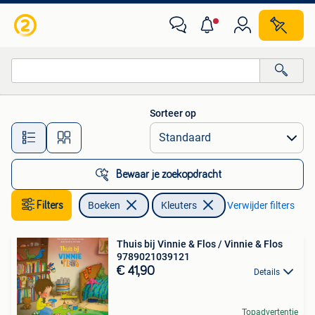
Kinderboeken | Kleuters
Sorteer op
Alle afstanden…
Bewaar je zoekopdracht
Filters
Boeken
Kleuters
Verwijder filters
Thuis bij Vinnie & Flos / Vinnie & Flos
9789021039121
€ 41,90
Details
Topadvertentie