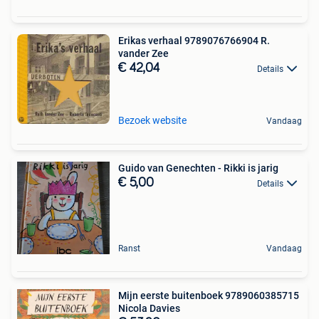
Erikas verhaal 9789076766904 R.
vander Zee
€ 42,04
Details
Bezoek website
Vandaag
Guido van Genechten - Rikki is jarig
€ 5,00
Details
Ranst
Vandaag
Mijn eerste buitenboek 9789060385715
Nicola Davies