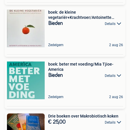
boek: de kleine
vegetariër+Krachtvoer/Antoinette
Hertsenberg
Bieden
Details
Zedelgem
2 aug 26
boek: beter met voeding/Mia Tjioe-
America
Bieden
Details
Zedelgem
2 aug 26
Drie boeken over Makrobiotisch koken
€ 25,00
Details