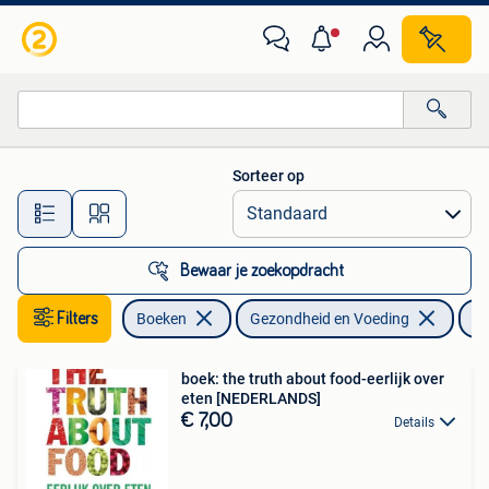
Gezondheid, Dieet en Voeding
Sorteer op
Alle afstanden…
Bewaar je zoekopdracht
Filters
Boeken
Gezondheid en Voeding
Di
boek: the truth about food-eerlijk over
eten [NEDERLANDS]
€ 7,00
Details