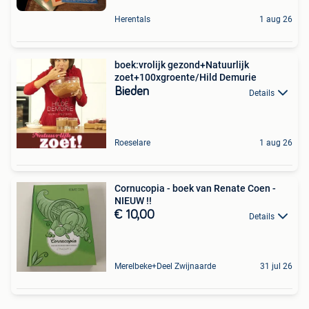
Herentals
1 aug 26
boek:vrolijk gezond+Natuurlijk
zoet+100xgroente/Hild Demurie
Bieden
Details
Roeselare
1 aug 26
Cornucopia - boek van Renate Coen -
NIEUW !!
€ 10,00
Details
Merelbeke+Deel Zwijnaarde
31 jul 26