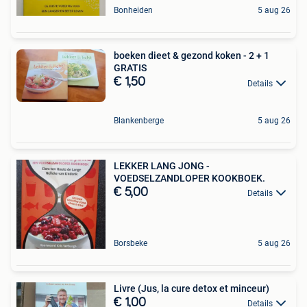
Bonheiden
5 aug 26
boeken dieet & gezond koken - 2 + 1
GRATIS
€ 1,50
Details
Blankenberge
5 aug 26
LEKKER LANG JONG -
VOEDSELZANDLOPER KOOKBOEK.
€ 5,00
Details
Borsbeke
5 aug 26
Livre (Jus, la cure detox et minceur)
€ 1,00
Details