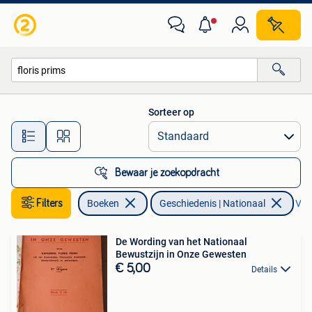
Geschiedenis | Nationaal
Sorteer op
Alle afstanden…
Bewaar je zoekopdracht
Filters
Boeken
Geschiedenis | Nationaal
Verw
De Wording van het Nationaal
Bewustzijn in Onze Gewesten
€ 5,00
Details