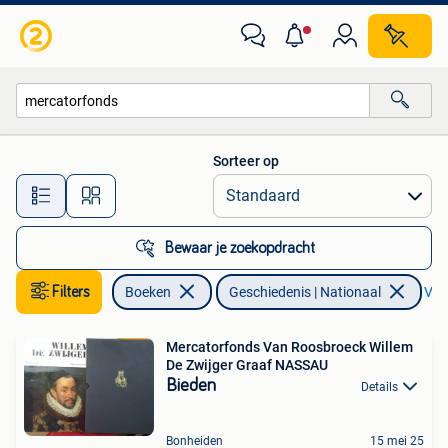
Geschiedenis | Nationaal
Sorteer op
Alle afstanden…
Bewaar je zoekopdracht
Filters
Boeken
Geschiedenis | Nationaal
Verw
Mercatorfonds Van Roosbroeck Willem
De Zwijger Graaf NASSAU
Bieden
Details
Bonheiden
15 mei 25