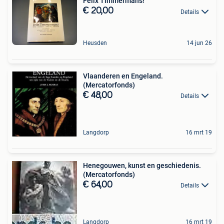
Felix Timmermans!
€ 20,00
Details
Heusden
14 jun 26
Vlaanderen en Engeland.
(Mercatorfonds)
€ 48,00
Details
Langdorp
16 mrt 19
Henegouwen, kunst en geschiedenis.
(Mercatorfonds)
€ 64,00
Details
Langdorp
16 mrt 19