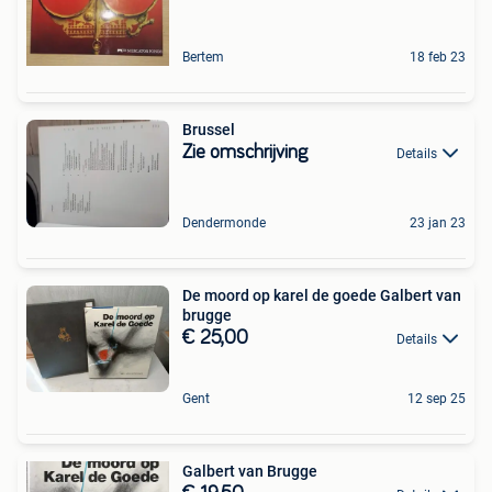
Bertem
18 feb 23
Brussel
Zie omschrijving
Details
Dendermonde
23 jan 23
De moord op karel de goede Galbert van
brugge
€ 25,00
Details
Gent
12 sep 25
Galbert van Brugge