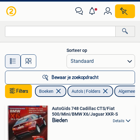
Auto's | Folders en Tijdschriften
Sorteer op
Alle afstanden…
Bewaar je zoekopdracht
Filters
Boeken
Auto's | Folders
Algemeen
AutoGids 748 Cadillac CTS/Fiat
500/Mini/BMW X6/Jaguar XKR-S
Bieden
Details