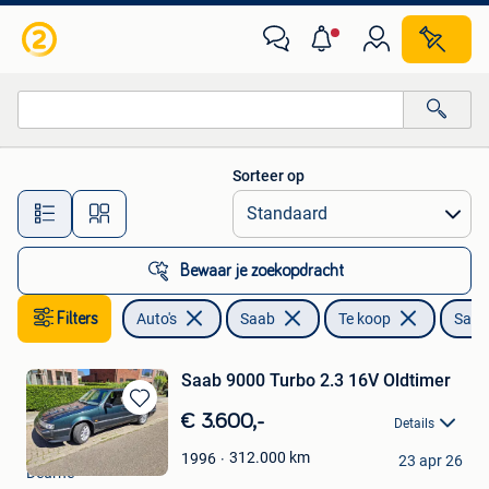
Saab
Sorteer op
Alle afstanden…
Bewaar je zoekopdracht
Filters
Auto's
Saab
Te koop
Saab
Saab 9000 Turbo 2.3 16V Oldtimer
Bewaren
€ 3.600,-
Details
in
marty
Mijn
312.000
km
1996
23 apr 26
Deurne
Favorieten