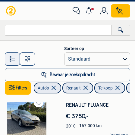
Renault
Sorteer op
Alle afstanden…
Bewaar je zoekopdracht
Filters
Auto's
Renault
Te koop
Fl
RENAULT FLUANCE
Bewaren
in
€ 3.750,-
Mijn
Favorieten
167.000
km
2010
Ercan Sert