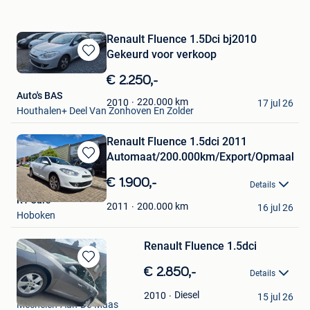
Renault Fluence 1.5Dci bj2010
Gekeurd voor verkoop
Bewaren
in
€ 2.250,-
Mijn
Auto's BAS
Favorieten
220.000
km
2010
17 jul 26
Houthalen+ Deel Van Zonhoven En Zolder
Renault Fluence 1.5dci 2011
Automaat/200.000km/Export/Opmaak
Bewaren
in
€ 1.900,-
Details
Mijn
R1 Cars
Favorieten
200.000
km
2011
16 jul 26
Hoboken
Renault Fluence 1.5dci
Bewaren
€ 2.850,-
Details
in
Twan Twantum
Mijn
Diesel
2010
15 jul 26
Mechelen-Aan-De-Maas
Favorieten