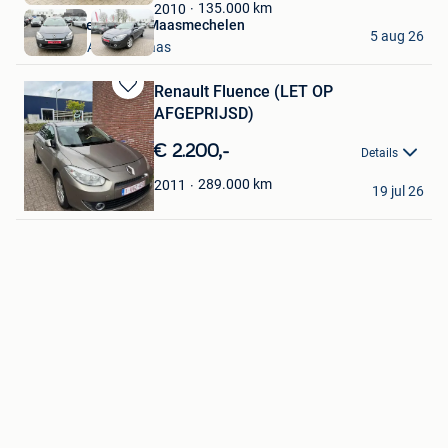
Favorieten
135.000
km
2010
Autohandel Bejzak Maasmechelen
5 aug 26
Mechelen-Aan-De-Maas
Renault Fluence (LET OP
Bewaren
AFGEPRIJSD)
in
Mijn
€ 2.200,-
Details
Favorieten
Furkan
289.000
km
2011
19 jul 26
Heppen