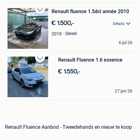
Renault fluence 1.5dci année 2010
Bewaren
in
€ 1.500,-
Details
Mijn
Favorieten
Diesel
2010
Auto cars
6 jul 26
Mouscron
Renault Fluence 1.6 essence
Bewaren
in
€ 1.550,-
Mijn
Favorieten
J&B Bedachungen
27 jun 26
La Louviere
Renault Fluence Aanbod - Tweedehands en nieuw te koop