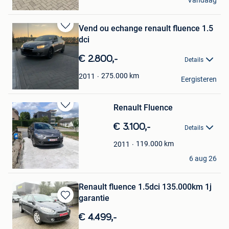
Vandaag
Veerle
Vend ou echange renault fluence 1.5
Bewaren
dci
in
Mijn
€ 2.800,-
Details
Favorieten
Ludo
275.000
km
2011
Eergisteren
Eghezee
Renault Fluence
Bewaren
in
€ 3.100,-
Details
Mijn
Favorieten
119.000
km
2011
Resul Tatli
6 aug 26
Wetteren
Renault fluence 1.5dci 135.000km 1j
garantie
Bewaren
in
€ 4.499,-
Mijn