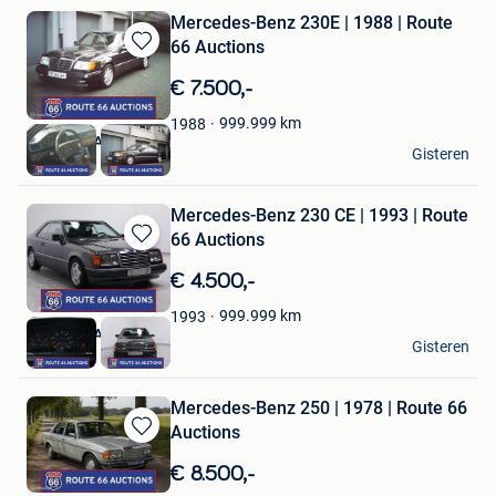
Mercedes-Benz 230E | 1988 | Route
66 Auctions
Bewaren
in
€ 7.500,-
Mijn
Favorieten
999.999
km
1988
Route 66 Auctions
Gisteren
Waalwijk
Mercedes-Benz 230 CE | 1993 | Route
66 Auctions
Bewaren
in
€ 4.500,-
Mijn
Favorieten
999.999
km
1993
Route 66 Auctions
Gisteren
Waalwijk
Mercedes-Benz 250 | 1978 | Route 66
Auctions
Bewaren
in
€ 8.500,-
Mijn