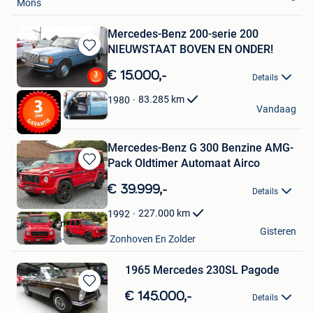
Mons
Mercedes-Benz 200-serie 200
NIEUWSTAAT BOVEN EN ONDER!
Bewaren
in
€ 15.000,-
Details
Mijn
Favorieten
83.285
km
1980
2 maal 2
Vandaag
Anzegem
Mercedes-Benz G 300 Benzine AMG-
Pack Oldtimer Automaat Airco
Bewaren
in
€ 39.999,-
Details
Mijn
Favorieten
227.000
km
1992
Auto's Carma
Gisteren
Houthalen+ Deel Van Zonhoven En Zolder
1965 Mercedes 230SL Pagode
Bewaren
€ 145.000,-
Details
in