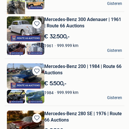
Route 66 Auctions
Gisteren
Waalwijk
Mercedes-Benz 300 Adenauer | 1961
| Route 66 Auctions
Bewaren
in
€ 32.500,-
Mijn
Favorieten
999.999
km
1961
Route 66 Auctions
Gisteren
Waalwijk
Mercedes-Benz 200 | 1984 | Route 66
Auctions
Bewaren
in
€ 5.500,-
Mijn
Favorieten
999.999
km
1984
Route 66 Auctions
Gisteren
Waalwijk
Mercedes-Benz 280 SE | 1976 | Route
66 Auctions
Bewaren
in