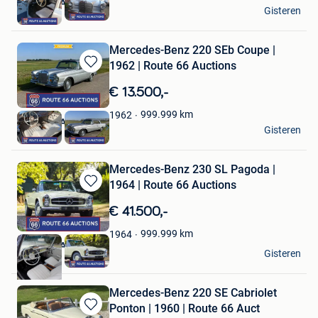
Route 66 Auctions
Gisteren
Waalwijk
Mercedes-Benz 220 SEb Coupe |
1962 | Route 66 Auctions
Bewaren
in
€ 13.500,-
Mijn
Favorieten
999.999
km
1962
Route 66 Auctions
Gisteren
Waalwijk
Mercedes-Benz 230 SL Pagoda |
1964 | Route 66 Auctions
Bewaren
in
€ 41.500,-
Mijn
Favorieten
999.999
km
1964
Route 66 Auctions
Gisteren
Waalwijk
Mercedes-Benz 220 SE Cabriolet
Ponton | 1960 | Route 66 Auct
Bewaren