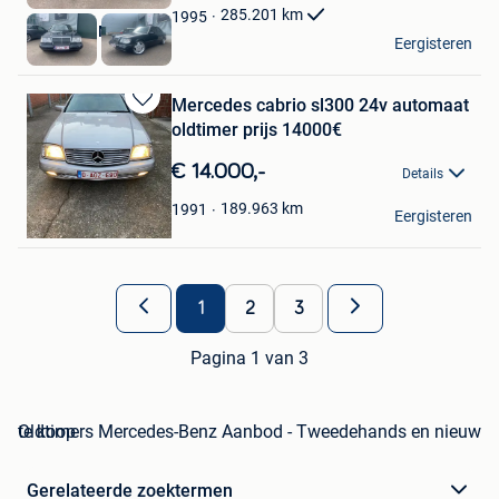
Favorieten
285.201
km
1995
RS Cars & Motors
Eergisteren
Niel
Mercedes cabrio sl300 24v automaat
Bewaren
oldtimer prijs 14000€
in
Mijn
€ 14.000,-
Details
Favorieten
Fk
189.963
km
1991
Eergisteren
Gent
1
2
3
Pagina 1 van 3
Oldtimers Mercedes-Benz Aanbod - Tweedehands en nieuw te koop
Gerelateerde zoektermen