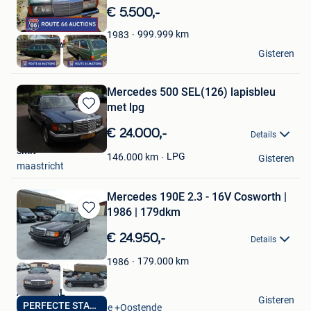
in
€ 5.500,-
Mijn
Favorieten
999.999
km
1983
Route 66 Auctions
Gisteren
Waalwijk
Mercedes 500 SEL(126) lapisbleu
met lpg
Bewaren
in
€ 24.000,-
Details
Mijn
smit
Favorieten
LPG
146.000
km
Gisteren
maastricht
Mercedes 190E 2.3 - 16V Cosworth |
1986 | 179dkm
Bewaren
in
€ 24.950,-
Details
Mijn
Favorieten
179.000
km
1986
AUTO'S SIL
Gisteren
PERFECTE STAAT
Oostende Zandvoorde +Oostende