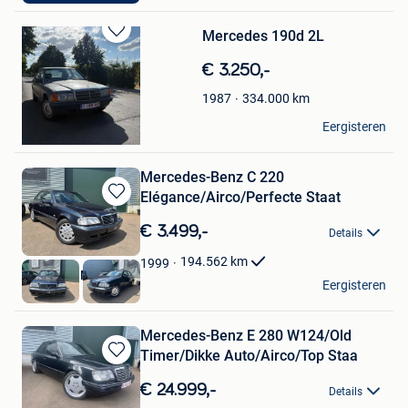
Mercedes 190d 2L
Bewaren
in
€ 3.250,-
Mijn
Favorieten
334.000
km
1987
Jan pieter
Eergisteren
Wevelgem
Mercedes-Benz C 220
Elégance/Airco/Perfecte Staat
Bewaren
in
€ 3.499,-
Details
Mijn
Favorieten
194.562
km
1999
RS Cars & Motors
Eergisteren
Niel
Mercedes-Benz E 280 W124/Old
Timer/Dikke Auto/Airco/Top Staa
Bewaren
in
€ 24.999,-
Details
Mijn