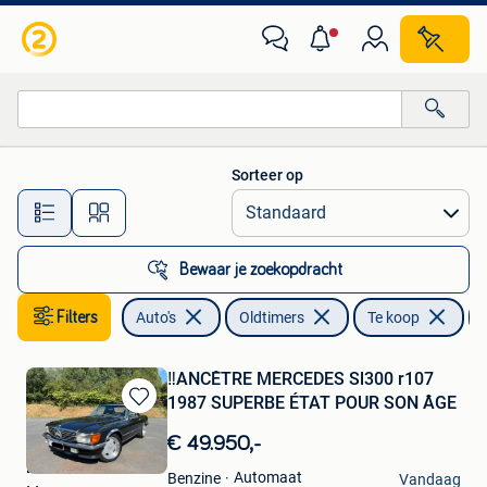
Oldtimers
Sorteer op
Alle afstanden…
Bewaar je zoekopdracht
Filters
Auto's
Oldtimers
Te koop
‼️ANCÊTRE MERCEDES Sl300 r107
1987 SUPERBE ÉTAT POUR SON ÂGE
Bewaren
in
€ 49.950,-
Mijn
Enzo Criscenzo
Favorieten
Automaat
Benzine
Vandaag