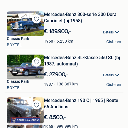
Mercedes-Benz 300-serie 300 Dora
Cabriolet (bj 1958)
Bewaren
in
€ 189.900,-
Details
Mijn
Classic Park
Favorieten
6.230
km
1958
Gisteren
BOXTEL
Mercedes-Benz SL-Klasse 560 SL (bj
1987, automaat)
Bewaren
in
€ 27.900,-
Details
Mijn
Classic Park
Favorieten
138.367
km
1987
Gisteren
BOXTEL
Mercedes-Benz 190 C | 1965 | Route
66 Auctions
Bewaren
in
€ 8.500,-
Mijn
Favorieten
999.999
km
1965