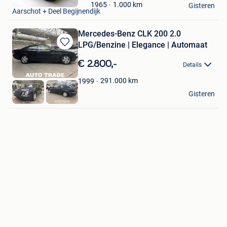
Oldtimers Gilis
Mijn
1.000
km
1965
Gisteren
Aarschot + Deel Begijnendijk
Favorieten
Mercedes-Benz CLK 200 2.0
LPG/Benzine | Elegance | Automaat
Bewaren
in
€ 2.800,-
Details
Mijn
Favorieten
291.000
km
1999
Autotrade
Gisteren
Hasselt