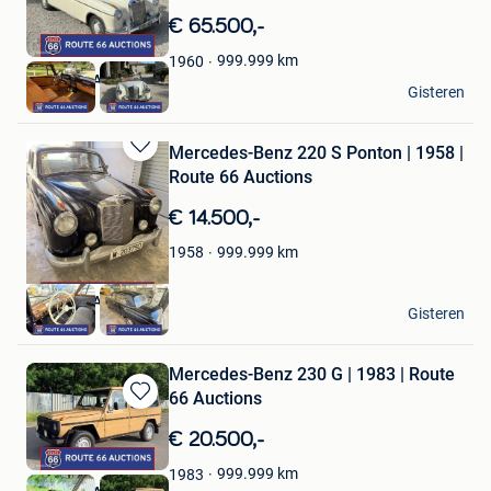
in
€ 65.500,-
Mijn
Favorieten
999.999
km
1960
Route 66 Auctions
Gisteren
Waalwijk
Mercedes-Benz 220 S Ponton | 1958 |
Bewaren
Route 66 Auctions
in
Mijn
€ 14.500,-
Favorieten
999.999
km
1958
Route 66 Auctions
Gisteren
Waalwijk
Mercedes-Benz 230 G | 1983 | Route
66 Auctions
Bewaren
in
€ 20.500,-
Mijn
Favorieten
999.999
km
1983