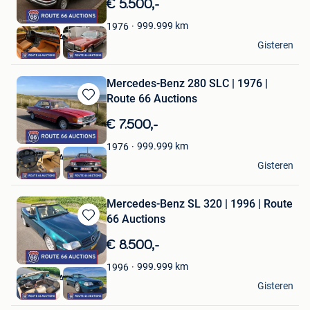
€ 5.500,-
Mijn
Favorieten
999.999
km
1976
Route 66 Auctions
Gisteren
Waalwijk
Mercedes-Benz 280 SLC | 1976 |
Route 66 Auctions
Bewaren
in
€ 7.500,-
Mijn
Favorieten
999.999
km
1976
Route 66 Auctions
Gisteren
Waalwijk
Mercedes-Benz SL 320 | 1996 | Route
66 Auctions
Bewaren
in
€ 8.500,-
Mijn
Favorieten
999.999
km
1996
Route 66 Auctions
Gisteren
Waalwijk