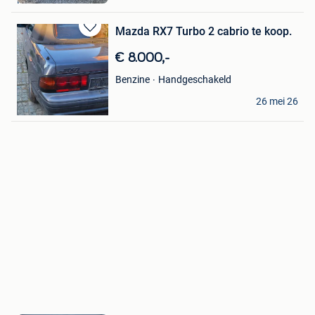
Favorieten
Mazda RX7 Turbo 2 cabrio te koop.
Bewaren
in
€ 8.000,-
Mijn
Favorieten
Handgeschakeld
Benzine
Peter Vanderborght
26 mei 26
Kampenhout