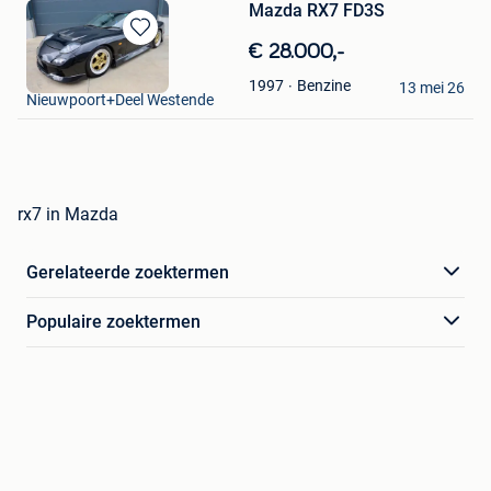
Mazda RX7 FD3S
Bewaren
€ 28.000,-
in
Pauline Vervloesem
Benzine
1997
Mijn
13 mei 26
Nieuwpoort+Deel Westende
Favorieten
rx7 in Mazda
Gerelateerde zoektermen
Populaire zoektermen