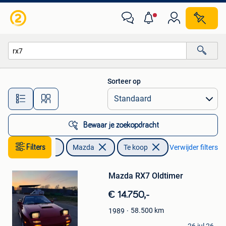
Mazda
Sorteer op
Alle afstanden…
Bewaar je zoekopdracht
Auto's
Filters
Mazda
Te koop
Verwijder filters
Bewaren
Mazda RX7 Oldtimer
in
Mijn
€ 14.750,-
Favorieten
58.500
km
1989
MRT