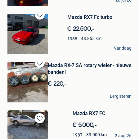
26 jul 26
Aalst
Mazda RX7 Fc turbo
Bewaren
in
€ 22.500,-
Mijn
Favorieten
48.855
km
1988
Philippe
Vandaag
Jabbeke
Mazda RX-7 SA rotary wielen- nieuwe
Bewaren
banden!
in
Mijn
€ 220,-
Favorieten
sibo jan
Eergisteren
Langdorp
Mazda RX7 FC
Bewaren
€ 5.000,-
in
heidi
33.000
km
1987
Mijn
2 aug 26
Paal