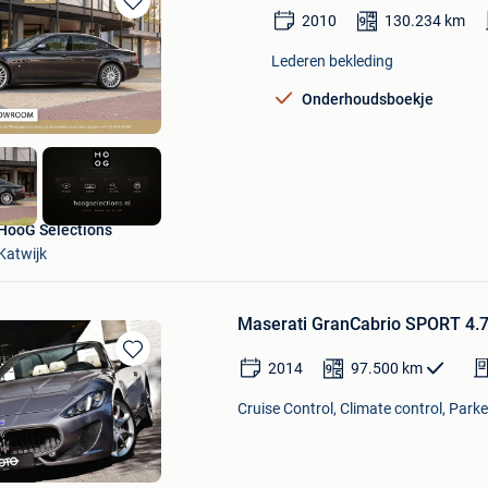
2010
130.234
km
Bewaren
in
Lederen bekleding
Mijn
Favorieten
Onderhoudsboekje
HooG Selections
Katwijk
Maserati GranCabrio SPORT 4.
2014
97.500
km
Bewaren
in
Cruise Control, Climate control, Park
Mijn
Favorieten