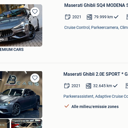
Maserati Ghibli SQ4 MODENA 
2021
79.999
km
Bewaren
in
Cruise Control, Parkeercamera, Clima
Mijn
Favorieten
EMIUM CARS
Maserati Ghibli 2.0E SPORT *
Bewaren
2021
32.645
km
in
Mijn
Parkeerassistent, Adaptive Cruise Con
Favorieten
Alle milieu/emissie zones