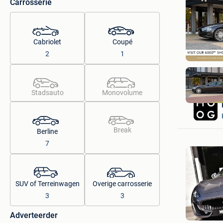
Carrosserie
Cabriolet
Coupé
2
1
Stadsauto
Monovolume
Break
Berline
7
SUV of Terreinwagen
Overige carrosserie
3
3
Adverteerder