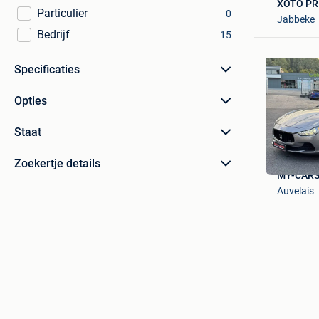
XOTO PR
Particulier
0
Jabbeke
Bedrijf
15
Specificaties
Opties
Staat
Zoekertje details
MY-CARS
Auvelais