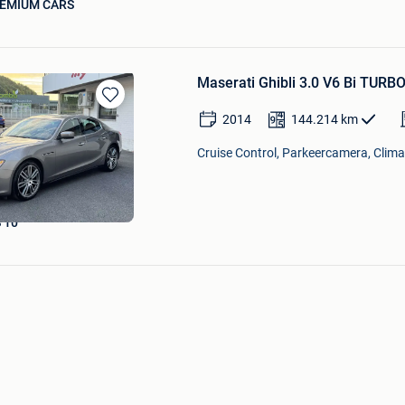
EMIUM CARS
Maserati Ghibli 3.0 V6 Bi TU
Bewaren
2014
144.214
km
in
Mijn
Cruise Control, Parkeercamera, Climat
Favorieten
 10