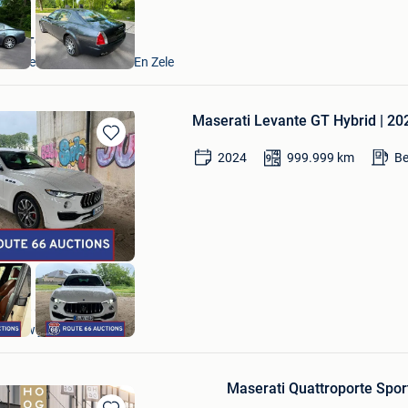
VAVATO Auctions
Lokeren+Deel Overmere En Zele
Maserati Levante GT Hybrid | 20
Bewaren
2024
999.999
km
Be
in
Mijn
Favorieten
Route 66 Auctions
Waalwijk
Maserati Quattroporte Spor