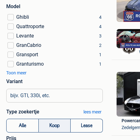
Model
Ghibli
4
Quattroporte
4
Levante
3
GranCabrio
2
Gransport
1
Granturismo
1
Toon meer
Variant
Type zoekertje
lees meer
Powercar
Alle
Koop
Lease
Zedelge
Prijs