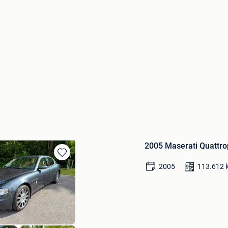
2005 Maserati Quattr
Bewaren
2005
113.612
in
Mijn
Favorieten