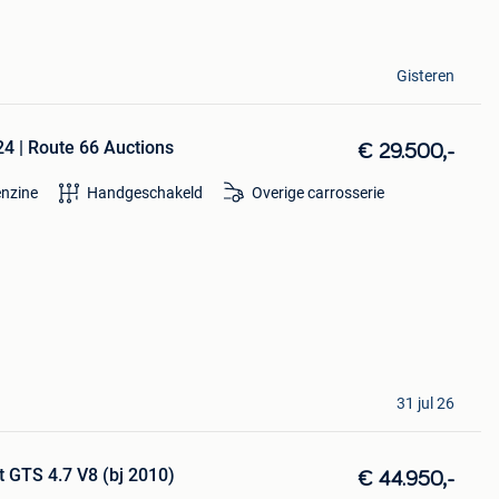
Gisteren
24 | Route 66 Auctions
€ 29.500,-
nzine
Handgeschakeld
Overige carrosserie
31 jul 26
t GTS 4.7 V8 (bj 2010)
€ 44.950,-