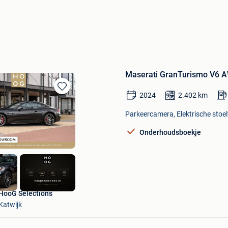
Maserati GranTurismo V6 A
2024
2.402
km
Bewaren
in
Parkeercamera, Elektrische stoel
Mijn
Favorieten
Onderhoudsboekje
HooG Selections
Katwijk