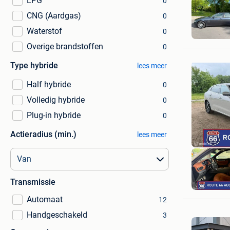
LPG
0
CNG (Aardgas)
0
Waterstof
0
Overige brandstoffen
0
Type hybride
lees meer
Half hybride
0
Volledig hybride
0
Plug-in hybride
0
Actieradius (min.)
lees meer
Transmissie
Automaat
12
Handgeschakeld
3