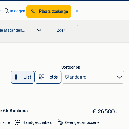
n
Inloggen
FR
Plaats zoekertje
lle afstanden…
Zoek
Sorteer op
Lijst
Foto’s
e 66 Auctions
€ 26.500,-
nzine
Handgeschakeld
Overige carrosserie