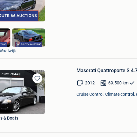
in
Mijn
Favorieten
Route 66 Auctions
Waalwijk
Maserati Quattroporte S 4.7 
2012
69.500
km
Bewaren
in
Cruise Control, Climate control,
Mijn
Favorieten
s & Boats
m