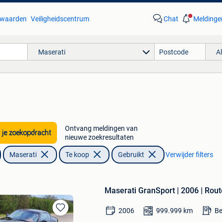
waarden
Veiligheidscentrum
Chat
Meldinge
Maserati
A
Ontvang meldingen van
 je zoekopdracht
nieuwe zoekresultaten
Maserati
Te koop
Gebruikt
Verwijder filters
Maserati GranSport | 2006 | Rout
2006
999.999
km
Be
Bewaren