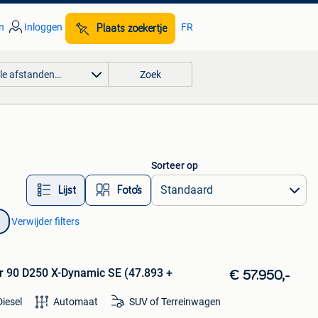
n
Inloggen
FR
Plaats zoekertje
lle afstanden…
Zoek
Sorteer op
Lijst
Foto’s
Verwijder filters
r 90 D250 X-Dynamic SE (47.893 +
€ 57.950,-
Diesel
Automaat
SUV of Terreinwagen