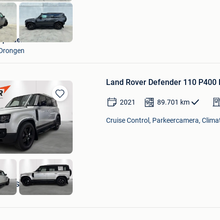
Spardex
Drongen
Land Rover Defender 110 P400 F
2021
89.701
km
Bewaren
in
Cruise Control, Parkeercamera, Climat
Mijn
Favorieten
 ROESELARE