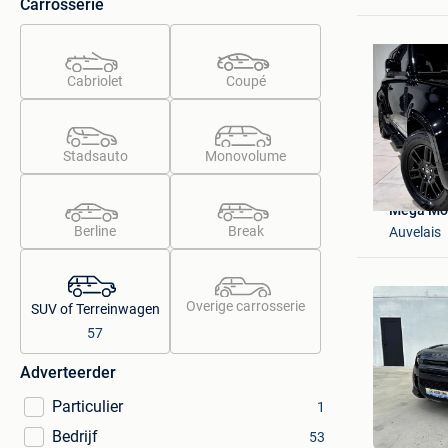
Carrosserie
Cabriolet
Coupé
Stadsauto
Monovolume
Mega Mo
Berline
Break
Auvelais
Overige carrosserie
SUV of Terreinwagen
57
Adverteerder
Particulier
1
Bedrijf
53