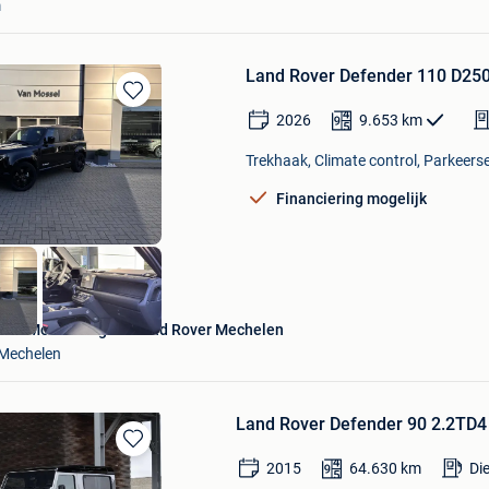
m
Land Rover Defender 110 D25
Bewaren
2026
9.653
km
in
Mijn
Trekhaak, Climate control, Parkeerse
Favorieten
Financiering mogelijk
Van Mossel Jaguar Land Rover Mechelen
Mechelen
Land Rover Defender 90 2.2TD4 -
Bewaren
2015
64.630
km
Di
in