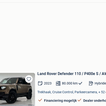
Land Rover Defender 110 / P400e S / AW
2023
80.000
km
Hybride
Bewaren
in
Trekhaak, Cruise Control, Parkeercamera, + 52 
Mijn
Favorieten
Financiering mogelijk
Dealer onderh