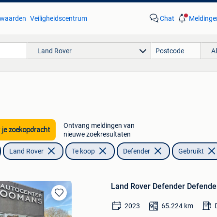
waarden
Veiligheidscentrum
Chat
Meldinge
Land Rover
A
Ontvang meldingen van
 je zoekopdracht
nieuwe zoekresultaten
Land Rover
Te koop
Defender
Gebruikt
Land Rover Defender Defende
Bewaren
2023
65.224
km
in