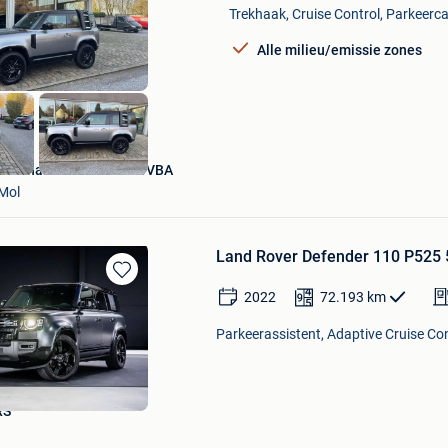
Mijn
Trekhaak, Cruise Control, Parkeerc
Favorieten
Alle milieu/emissie zones
Autohandel Coomans BVBA
Mol
Land Rover Defender 110 P525 5.
Bewaren
2022
72.193
km
in
Mijn
Parkeerassistent, Adaptive Cruise Con
Favorieten
RS