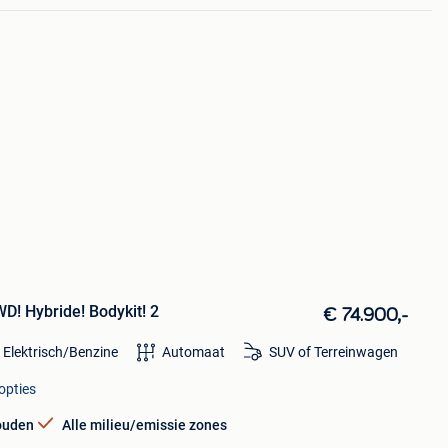
D! Hybride! Bodykit! 2
€ 74.900,-
 Elektrisch/Benzine
Automaat
SUV of Terreinwagen
opties
ouden
Alle milieu/emissie zones