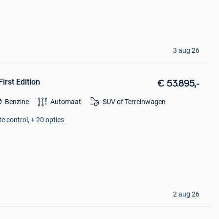
3 aug 26
irst Edition
€ 53.895,-
Benzine
Automaat
SUV of Terreinwagen
e control, + 20 opties
2 aug 26