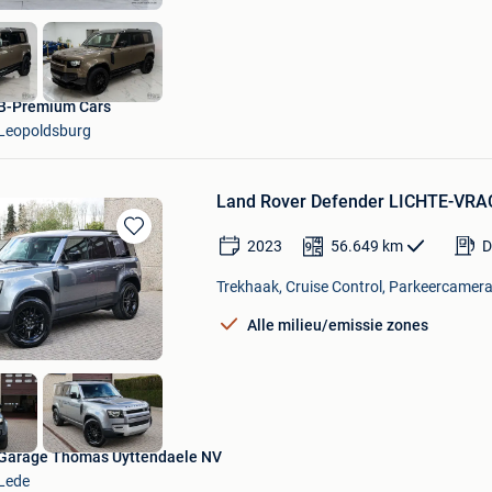
B-Premium Cars
Leopoldsburg
Land Rover Defender LICHTE-
2023
56.649
km
D
Bewaren
in
Trekhaak, Cruise Control, Parkeercamera
Mijn
Favorieten
Alle milieu/emissie zones
Garage Thomas Uyttendaele NV
Lede