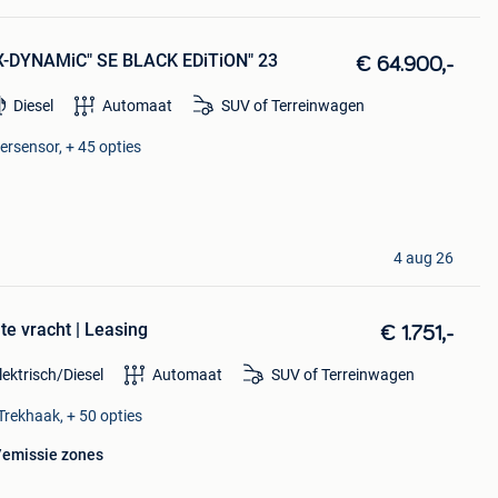
 X-DYNAMiC" SE BLACK EDiTiON" 23
€ 64.900,-
Diesel
Automaat
SUV of Terreinwagen
eersensor, + 45 opties
4 aug 26
te vracht | Leasing
€ 1.751,-
lektrisch/Diesel
Automaat
SUV of Terreinwagen
Trekhaak, + 50 opties
u/emissie zones