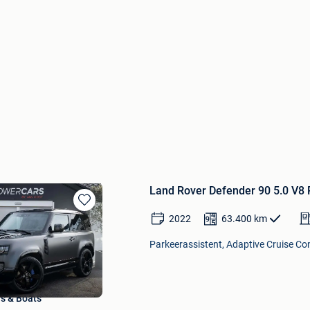
Land Rover Defender 90 5.0 V8 P
Bewaren
2022
63.400
km
in
Mijn
Parkeerassistent, Adaptive Cruise Con
Favorieten
s & Boats