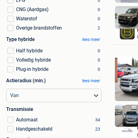
LPG
0
CNG (Aardgas)
0
Waterstof
0
Overige brandstoffen
2
Type hybride
lees meer
Half hybride
0
Volledig hybride
0
Plug-in hybride
0
Actieradius (min.)
lees meer
Transmissie
Automaat
34
Handgeschakeld
23