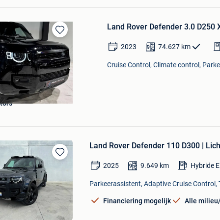
Land Rover Defender 3.0 D250
Bewaren
2023
74.627
km
in
Mijn
Cruise Control, Climate control, Park
Favorieten
tors
Land Rover Defender 110 D300 | Lich
Bewaren
2025
9.649
km
Hybride E
in
Mijn
Parkeerassistent, Adaptive Cruise Control, 
Favorieten
Financiering mogelijk
Alle milie