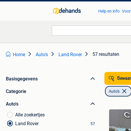
Help en info
Voor
57 resultaten
Home
Auto's
Land Rover
Basisgegevens
Bewaar
Categorie
Auto's
Auto's
Alle zoekertjes
Land Rover
57