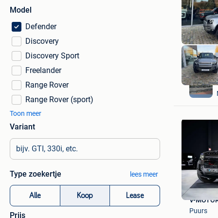
Model
Defender
Discovery
Discovery Sport
Freelander
Range Rover
Range Rover (sport)
Toon meer
Variant
Type zoekertje
lees meer
Alle
Koop
Lease
V-MOTO
Puurs
Prijs