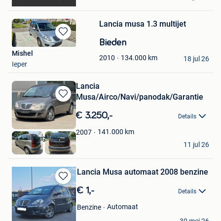
Chatelet
Lancia musa 1.3 multijet
Bewaren
Bieden
in
Mishel
134.000
km
2010
Mijn
18 jul 26
Ieper
Favorieten
Lancia
Musa/Airco/Navi/panodak/Garantie
Bewaren
in
€ 3.250,-
Details
Mijn
Favorieten
141.000
km
2007
DriveLux Genk
11 jul 26
Genk
Lancia Musa automaat 2008 benzine
Bewaren
€ 1,-
Details
in
Mijn
Automaat
Benzine
Favorieten
Lido
30 mei 26