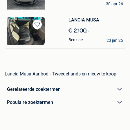
nino
30 apr 26
Mons
LANCIA MUSA
Bewaren
€ 2.100,-
in
mia
Benzine
Mijn
23 jan 25
Brussel
Favorieten
Lancia Musa Aanbod - Tweedehands en nieuw te koop
Gerelateerde zoektermen
Populaire zoektermen