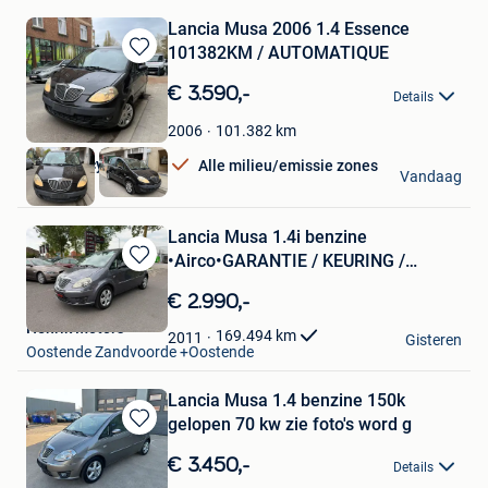
Lancia Musa 2006 1.4 Essence
101382KM / AUTOMATIQUE
Bewaren
in
€ 3.590,-
Details
Mijn
Favorieten
101.382
km
2006
AM Agency
Alle milieu/emissie zones
Vandaag
Zaventem
Lancia Musa 1.4i benzine
•Airco•GARANTIE / KEURING /
Bewaren
CARPASS
in
€ 2.990,-
Mijn
Henrik Motors
Favorieten
169.494
km
2011
Gisteren
Oostende Zandvoorde +Oostende
Lancia Musa 1.4 benzine 150k
gelopen 70 kw zie foto's word g
Bewaren
in
€ 3.450,-
Details
Mijn