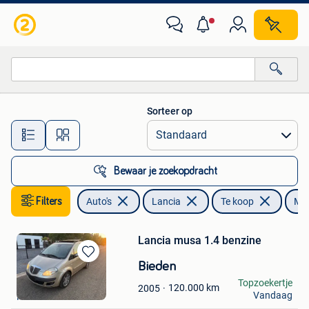
Lancia
Sorteer op
Alle afstanden…
Bewaar je zoekopdracht
Filters
Auto's
Lancia
Te koop
Mu
Lancia musa 1.4 benzine
Bewaren
Bieden
in
JEF
Topzoekertje
120.000
km
2005
Mijn
Vandaag
Heusden
Favorieten