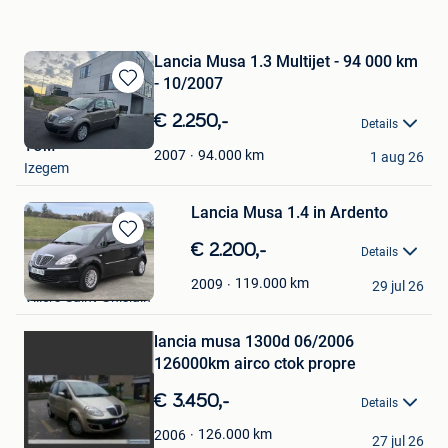
Lancia Musa 1.3 Multijet - 94 000 km
- 10/2007
Bewaren
in
€ 2.250,-
Details
Mijn
TOM
Favorieten
94.000
km
2007
1 aug 26
Izegem
Lancia Musa 1.4 in Ardento
Bewaren
€ 2.200,-
Details
in
Farhat Abitov
Mijn
119.000
km
2009
29 jul 26
Villers-Saint-Ghislain
Favorieten
Bewaren
in
lancia musa 1300d 06/2006
Mijn
Favorieten
126000km airco ctok propre
€ 3.450,-
Details
M-top cars
126.000
km
2006
27 jul 26