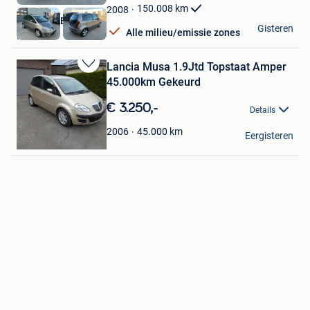
Favorieten
150.008
km
2008
Autoweld BV
Gisteren
Alle milieu/emissie zones
Ravels
Lancia Musa 1.9Jtd Topstaat Amper
Bewaren
45.000km Gekeurd
in
Mijn
€ 3.250,-
Details
Favorieten
fil4566
45.000
km
2006
Eergisteren
Evergem