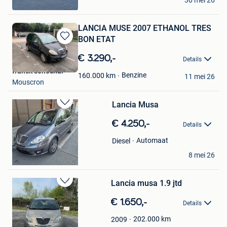
Kortrijk
LANCIA MUSE 2007 ETHANOL TRES
BON ETAT
Bewaren
in
€ 3.290,-
Details
Mijn
franck senechal
Favorieten
Benzine
160.000
km
11 mei 26
Mouscron
Lancia Musa
Bewaren
in
€ 4.250,-
Details
Mijn
Favorieten
Automaat
Diesel
Pepstar
8 mei 26
Gozee
Lancia musa 1.9 jtd
Bewaren
in
€ 1.650,-
Details
Mijn
Favorieten
202.000
km
2009