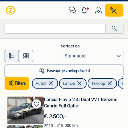
Lancia
Sorteer op
Alle afstanden…
Bewaar je zoekopdracht
Filters
Auto's
Lancia
Te koop
Fla
Lancia Flavia 2.4i Dual VVT Benzine
Cabrio Full Optie
Bewaren
in
€ 2.500,-
Mijn
Favorieten
218.000
km
2013