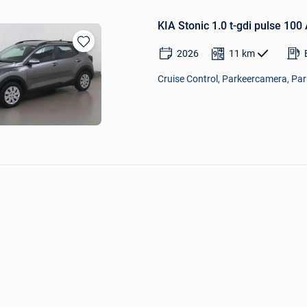
KIA Stonic 1.0 t-gdi pulse 100
2026
11
km
Bewaren
in
Cruise Control, Parkeercamera, Par
Mijn
Favorieten