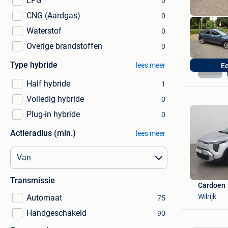
LPG
0
CNG (Aardgas)
0
Waterstof
0
Overige brandstoffen
0
Type hybride
lees meer
Ee
Half hybride
1
Volledig hybride
0
Plug-in hybride
0
Actieradius (min.)
lees meer
Transmissie
Cardoen
Wilrijk
Automaat
75
Handgeschakeld
90