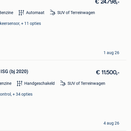
€ 24.798,-
Benzine
Automaat
SUV of Terreinwagen
keersensor, + 11 opties
1 aug 26
 ISG (bj 2020)
€ 11.500,-
enzine
Handgeschakeld
SUV of Terreinwagen
ontrol, + 34 opties
4 aug 26