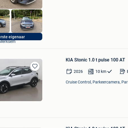
A.B.L
rste eigenaar
Merksem
KIA Stonic 1.0 t pulse 100 AT
2026
10
km
Bewaren
in
Cruise Control, Parkeercamera, Par
Mijn
Favorieten