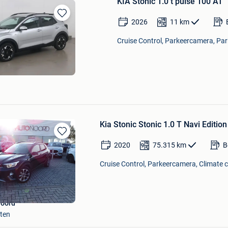
KIA Stonic 1.0 t pulse 100 AT
2026
11
km
Bewaren
in
Cruise Control, Parkeercamera, Par
Mijn
Favorieten
Kia Stonic Stonic 1.0 T Navi Edition
Bewaren
2020
75.315
km
B
in
Mijn
Cruise Control, Parkeercamera, Climate c
Favorieten
Noord
ten