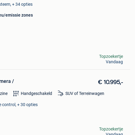
steem, + 34 opties
ieu/emissie zones
Topzoekertje
Vandaag
amera /
€ 10.995,-
zine
Handgeschakeld
SUV of Terreinwagen
 control, + 30 opties
Topzoekertje
Vandaag