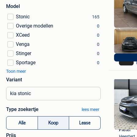
Model
Stonic
165
Overige modellen
0
XCeed
0
Venga
0
Stinger
0
Sportage
0
Toon meer
Variant
Type zoekertje
lees meer
Alle
Koop
Lease
Pieter
Prijs
Heestert