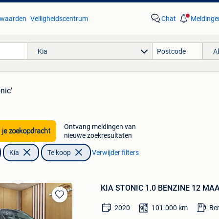
waarden
Veiligheidscentrum
Chat
Meldinge
Kia
A
nic'
Ontvang meldingen van
 je zoekopdracht
nieuwe zoekresultaten
Kia
Te koop
Verwijder filters
KIA STONIC 1.0 BENZINE 12 M
Bewaren
2020
101.000
km
Be
in