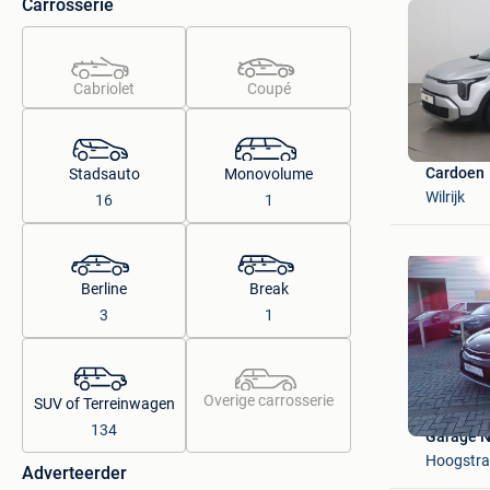
Carrosserie
Cabriolet
Coupé
Cardoen
Stadsauto
Monovolume
Wilrijk
16
1
Berline
Break
3
1
Overige carrosserie
SUV of Terreinwagen
134
Garage 
Hoogstra
Adverteerder