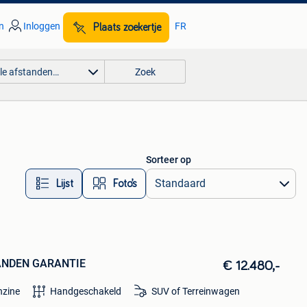
n
Inloggen
FR
Plaats zoekertje
lle afstanden…
Zoek
Sorteer op
Lijst
Foto’s
AANDEN GARANTIE
€ 12.480,-
nzine
Handgeschakeld
SUV of Terreinwagen