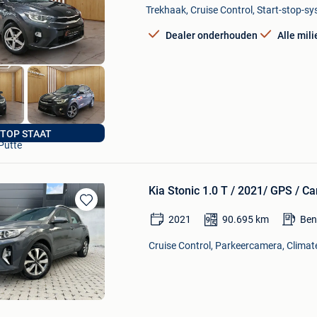
Mijn
Trekhaak, Cruise Control, Start-stop-sy
Favorieten
Dealer onderhouden
Alle mil
autos van muylders
TOP STAAT
Putte
Kia Stonic 1.0 T / 2021/ GPS / C
Bewaren
2021
90.695
km
Ben
in
Mijn
Cruise Control, Parkeercamera, Climate
Favorieten