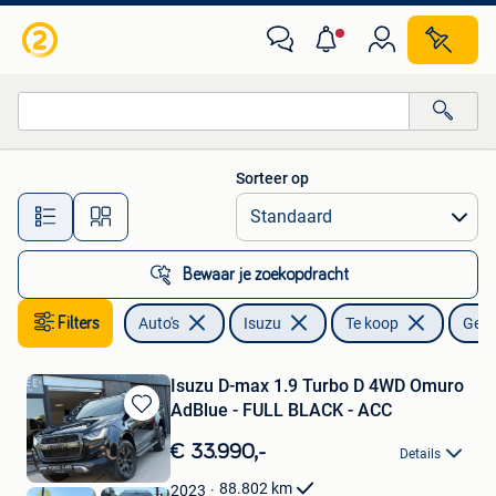
Isuzu
Sorteer op
Alle afstanden…
Bewaar je zoekopdracht
Filters
Auto's
Isuzu
Te koop
Gebr
Isuzu D-max 1.9 Turbo D 4WD Omuro
AdBlue - FULL BLACK - ACC
Bewaren
in
€ 33.990,-
Details
Mijn
Favorieten
88.802
km
2023