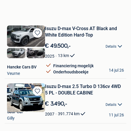
Isuzu D-max V-Cross AT Black and
White Edition Hard-Top
Bewaren
in
€ 49.500,-
Details
Mijn
Favorieten
13
km
2025
Financiering mogelijk
Hancke Cars BV
14 jul 26
Onderhoudsboekje
Veurne
Isuzu D-max 2.5 Turbo D 136cv 4WD
5 PL - DOUBLE CABINE
Bewaren
in
€ 3.490,-
Details
Mijn
Sadi-Car
Favorieten
391.774
km
2007
11 jul 26
Gilly