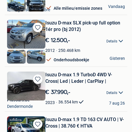
World Cars SRL
Vandaag
Alle milieu/emissie zones
Montignies-Sur-Sambre
Isuzu D-max SLX pick-up full option
1ér pro (bj 2012)
Bewaren
in
€ 12.500,-
Details
Mijn
Favorieten
250.468
km
2012
WRM Cars
Gisteren
Onderhoudsboekje
Gembloux
Isuzu D-max 1.9 TurboD 4WD V-
Cross| Led | Leder | CarPlay |
Bewaren
in
€ 37.990,-
Details
Mijn
PlusCars.be
Favorieten
36.554
km
2023
7 aug 26
Dendermonde
Isuzu D-max 1.9 TD 163 CV AUTO | V-
Cross | 38.760 € HTVA
Bewaren