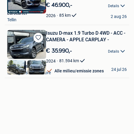
in
€ 46.900,-
Details
Mijn
Eurocartel
Favorieten
85
km
2026
2 aug 26
Tellin
Isuzu D-max 1.9 Turbo D 4WD - ACC -
CAMERA - APPLE CARPLAY -
Bewaren
in
€ 35.990,-
Details
Mijn
Favorieten
81.594
km
2024
World Cars SRL
24 jul 26
Alle milieu/emissie zones
Montignies-Sur-Sambre