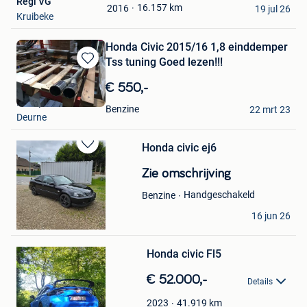
Regi VG
Mijn
16.157
km
2016
19 jul 26
Kruibeke
Favorieten
Honda Civic 2015/16 1,8 einddemper
Tss tuning Goed lezen!!!
Bewaren
in
€ 550,-
Mijn
Busapower
Favorieten
Benzine
22 mrt 23
Deurne
Honda civic ej6
Bewaren
in
Zie omschrijving
Mijn
Favorieten
Handgeschakeld
Benzine
ts
16 jun 26
Hasselt
Bewaren
in
Mijn
Honda civic Fl5
Favorieten
€ 52.000,-
Details
41.919
km
2023