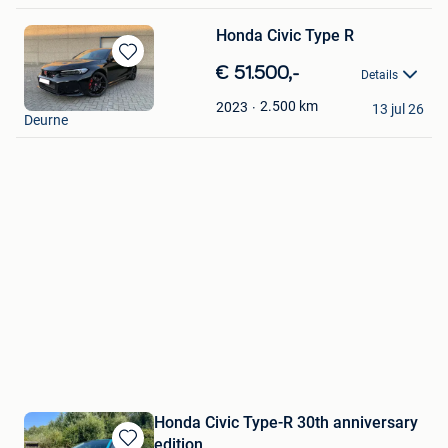
Honda Civic Type R
Bewaren
€ 51.500,-
Details
in
MrFam
Mijn
2.500
km
2023
13 jul 26
Deurne
Favorieten
Honda Civic Type-R 30th anniversary
edition