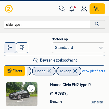
Honda
Sorteer op
Alle afstanden…
Bewaar je zoekopdracht
Auto's
Filters
Honda
Te koop
Verwijder filters
Honda Civic FN2 type R
Bewaren
€ 8.750,-
in
Kevin
Benzine
Mijn
Gisteren
Lochristi
Favorieten