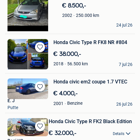
€ 8.500,-
250.000
km
2002
XCHRISX
24 jul 26
Jemeppe
Honda Civic Type R FK8 NR #804
Bewaren
€ 38.000,-
in
Joana
56.500
km
2018
Mijn
7 jul 26
Lint
Favorieten
Honda civic em2 coupe 1.7 VTEC
Bewaren
€ 4.000,-
in
E. J
Benzine
2001
Mijn
26 jul 26
Putte
Favorieten
Honda Civic Type R FK2 Black Edition
Bewaren
€ 32.000,-
Details
in