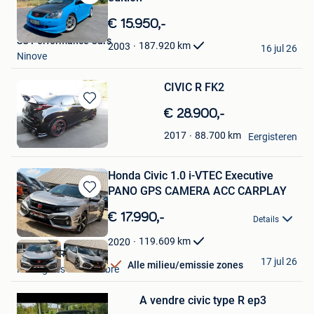
Bewaren
in
€ 15.950,-
Mijn
SC Performance Cars
Favorieten
187.920
km
2003
16 jul 26
Ninove
CIVIC R FK2
Bewaren
€ 28.900,-
in
paulus
88.700
km
2017
Mijn
Eergisteren
Tillet
Favorieten
Honda Civic 1.0 i-VTEC Executive
PANO GPS CAMERA ACC CARPLAY
Bewaren
in
€ 17.990,-
Details
Mijn
Favorieten
119.609
km
2020
BE MOTORS
Bewaren
17 jul 26
Alle milieu/emissie zones
Montignies-Sur-Sambre
in
Mijn
Favorieten
A vendre civic type R ep3