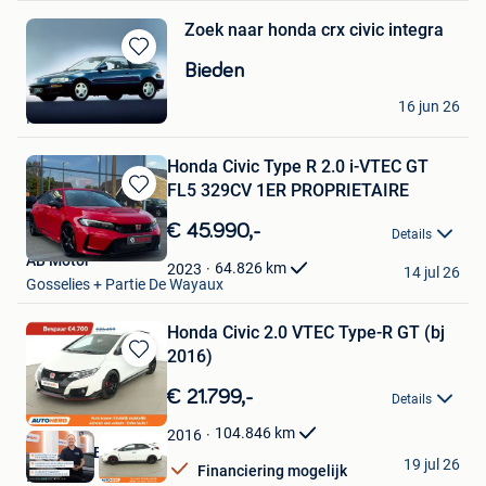
Zoek naar honda crx civic integra
Bewaren
Bieden
in
benoit
Mijn
16 jun 26
Fosses-La-Ville
Favorieten
Honda Civic Type R 2.0 i-VTEC GT
FL5 329CV 1ER PROPRIETAIRE
Bewaren
in
€ 45.990,-
Details
Mijn
AB Motor
Favorieten
64.826
km
2023
14 jul 26
Gosselies + Partie De Wayaux
Honda Civic 2.0 VTEC Type-R GT (bj
2016)
Bewaren
in
€ 21.799,-
Details
Mijn
Favorieten
104.846
km
2016
Autohero België
19 jul 26
Financiering mogelijk
Brussel