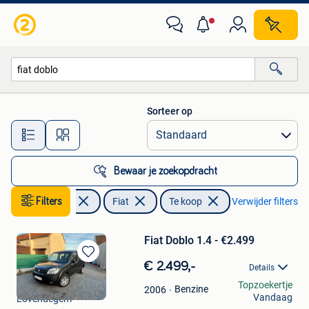
Fiat
Sorteer op
Alle afstanden…
Bewaar je zoekopdracht
Filters
Auto's
Fiat
Te koop
Verwijder filters
Fiat Doblo 1.4 - €2.499
Bewaren
€ 2.499,-
Details
in
Alphamotive
Topzoekertje
Mijn
Benzine
2006
Vandaag
Lovendegem
Favorieten