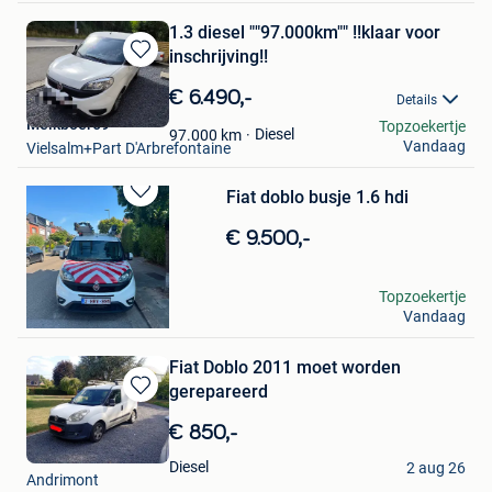
1.3 diesel ""97.000km"" !!klaar voor
inschrijving!!
Bewaren
in
€ 6.490,-
Details
Mijn
Melkboer69
Topzoekertje
Favorieten
Diesel
97.000
km
Vandaag
Vielsalm+Part D'Arbrefontaine
Fiat doblo busje 1.6 hdi
Bewaren
in
€ 9.500,-
Mijn
Favorieten
Hicham Soussie
Topzoekertje
Vandaag
Antwerpen
Fiat Doblo 2011 moet worden
gerepareerd
Bewaren
in
€ 850,-
Mijn
Umit
Favorieten
Diesel
2 aug 26
Andrimont