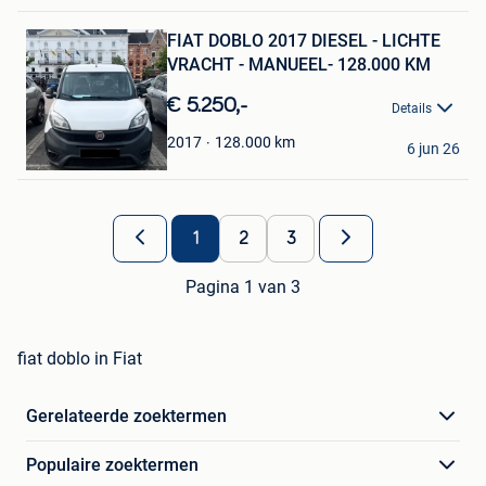
Bewaren
FIAT DOBLO 2017 DIESEL - LICHTE
in
Mijn
VRACHT - MANUEEL- 128.000 KM
Favorieten
€ 5.250,-
Details
Omran Dawud
128.000
km
2017
6 jun 26
Aalst
1
2
3
Pagina 1 van 3
fiat doblo in Fiat
Gerelateerde zoektermen
Populaire zoektermen