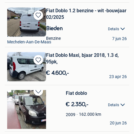
Fiat Doblo 1.2 benzine - wit -bouwjaar
02/2025
Bewaren
in
Bieden
Details
Mijn
Priscilla
Favorieten
Benzine
7 jun 26
Mechelen-Aan-De-Maas
Fiat Doblo Maxi, bjaar 2018, 1.3 d,
95pk,
Bewaren
in
€ 4.600,-
Maria Mu
Mijn
23 apr 26
Roeselare
Favorieten
Fiat doblo
Bewaren
in
€ 2.350,-
Details
Mijn
Favorieten
162.000
km
2009
anick
20 jun 26
Sint-Amandsberg