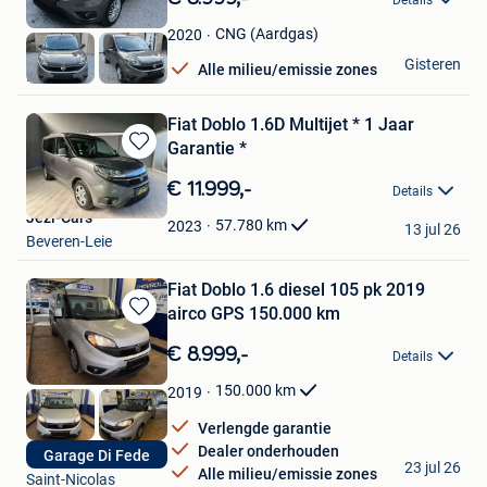
Mijn
Favorieten
CNG (Aardgas)
2020
Keny
Gisteren
Alle milieu/emissie zones
Ransart
Fiat Doblo 1.6D Multijet * 1 Jaar
Garantie *
Bewaren
in
€ 11.999,-
Details
Mijn
Jezi-Cars
Favorieten
57.780
km
2023
13 jul 26
Beveren-Leie
Fiat Doblo 1.6 diesel 105 pk 2019
airco GPS 150.000 km
Bewaren
in
€ 8.999,-
Details
Mijn
Favorieten
150.000
km
2019
Verlengde garantie
Dealer onderhouden
Garage Di Fede
GARAGE DI FEDE
23 jul 26
Alle milieu/emissie zones
Saint-Nicolas