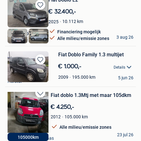
Bewaren
€ 32.400,-
in
10.112
km
2025
Mijn
Favorieten
Financiering mogelijk
GARAGE DE LINDE
3 aug 26
Alle milieu/emissie zones
Aartselaar
Fiat Doblo Family 1.3 multijet
Bewaren
€ 1.000,-
Details
in
Anthony
Mijn
195.000
km
2009
5 jun 26
Herstal
Favorieten
Fiat doblo 1.3Mtj met maar 105dkm
Bewaren
in
€ 4.250,-
Mijn
Favorieten
105.000
km
2012
Alle milieu/emissie zones
D&F CARS
23 jul 26
105000km
Mechelen-Aan-De-Maas