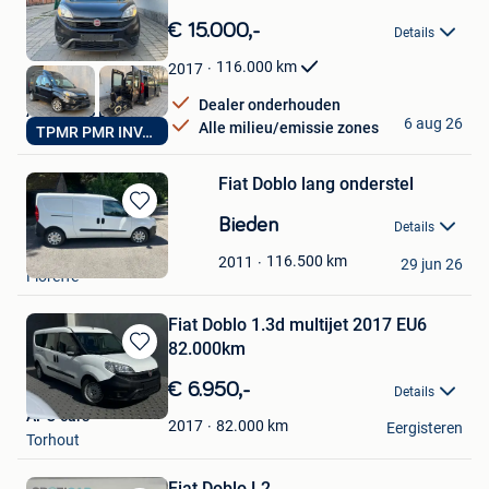
Bewaren
in
€ 15.000,-
Details
Mijn
Favorieten
116.000
km
2017
Dealer onderhouden
A2Z CARS BV
6 aug 26
Alle milieu/emissie zones
TPMR PMR INVALIDE
Hoboken
Fiat Doblo lang onderstel
Bewaren
Bieden
Details
in
MCRACING
Mijn
116.500
km
2011
29 jun 26
Floreffe
Favorieten
Fiat Doblo 1.3d multijet 2017 EU6
82.000km
Bewaren
in
€ 6.950,-
Details
Mijn
APO cars
Favorieten
82.000
km
2017
Eergisteren
Torhout
Fiat Doblo L2