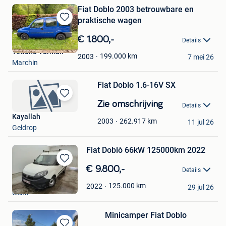
Fiat Doblo 2003 betrouwbare en
praktische wagen
Bewaren
in
€ 1.800,-
Details
Mijn
Tetiana Varman
Favorieten
199.000
km
2003
7 mei 26
Marchin
Fiat Doblo 1.6-16V SX
Bewaren
Zie omschrijving
Details
in
Kayallah
Mijn
262.917
km
2003
11 jul 26
Geldrop
Favorieten
Fiat Doblò 66kW 125000km 2022
Bewaren
€ 9.800,-
Details
in
ITEX CARS
Mijn
125.000
km
2022
29 jul 26
Genk
Favorieten
Minicamper Fiat Doblo