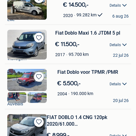
Bewaren
€ 14.500,-
Details
in
Ellen Adriaenssens
Mijn
99.282
km
2020
6 aug 26
Lille
Favorieten
Fiat Doblo Maxi 1.6 JTDM 5 pl
Bewaren
€ 11.500,-
Details
in
EDEMCAR
Mijn
95.700
km
2017
22 jul 26
Wevelgem
Favorieten
Fiat Doblo voor TPMR /PMR
Bewaren
€ 5.500,-
Details
in
Mijn
190.000
km
2004
lorant
Favorieten
20 jul 26
Auvelais
FIAT DOBLO 1.4 CNG 120pk
2020/61.000
Bewaren
KM/AIRCO/GPS/CAMERA
in
€ 8.999,-
Details