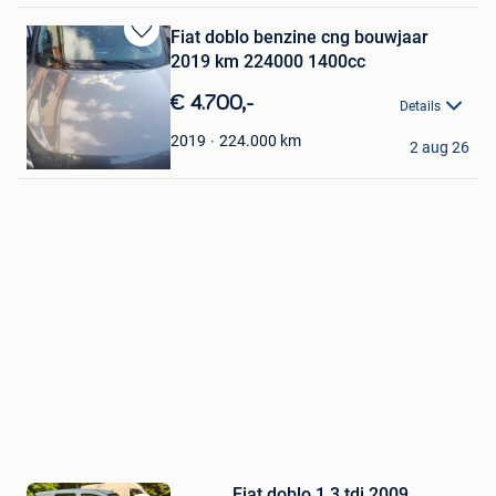
Fiat doblo benzine cng bouwjaar
Bewaren
2019 km 224000 1400cc
in
Mijn
€ 4.700,-
Details
Favorieten
Michele rossini
224.000
km
2019
2 aug 26
Anderlues
Fiat doblo 1.3 tdi 2009