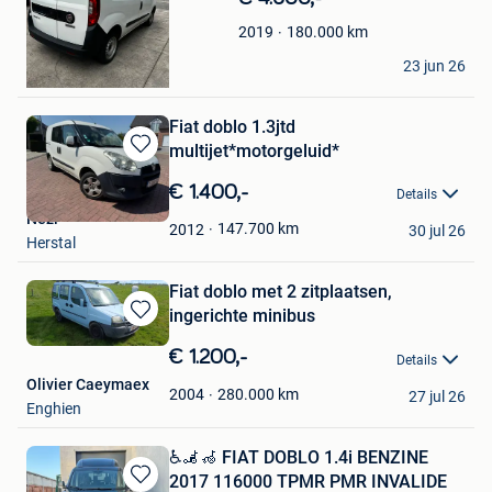
Mijn
Favorieten
180.000
km
2019
sami
23 jun 26
Zoersel & Deel Brecht
Fiat doblo 1.3jtd
multijet*motorgeluid*
Bewaren
in
€ 1.400,-
Details
Mijn
Nezi
Favorieten
147.700
km
2012
30 jul 26
Herstal
Fiat doblo met 2 zitplaatsen,
ingerichte minibus
Bewaren
in
€ 1.200,-
Details
Mijn
Olivier Caeymaex
Favorieten
280.000
km
2004
27 jul 26
Enghien
♿🦼🦽 FIAT DOBLO 1.4i BENZINE
2017 116000 TPMR PMR INVALIDE