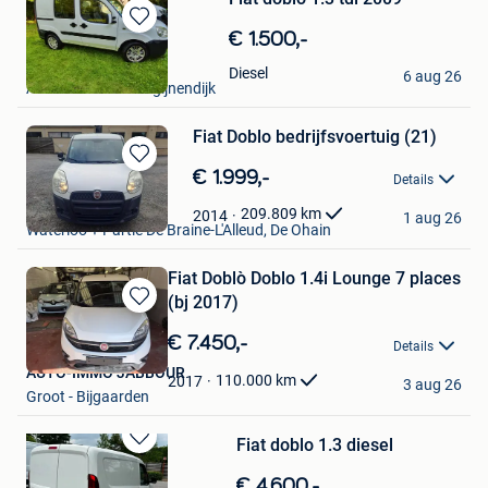
Bewaren
€ 1.500,-
in
Diane
Diesel
Mijn
6 aug 26
Aarschot + Deel Begijnendijk
Favorieten
Fiat Doblo bedrijfsvoertuig (21)
Bewaren
€ 1.999,-
Details
in
Taline Cars
Mijn
209.809
km
2014
1 aug 26
Waterloo + Partie De Braine-L'Alleud, De Ohain
Favorieten
Fiat Doblò Doblo 1.4i Lounge 7 places
(bj 2017)
Bewaren
in
€ 7.450,-
Details
Mijn
AUTO-IMMO JABBOUR
Favorieten
110.000
km
2017
3 aug 26
Groot - Bijgaarden
Fiat doblo 1.3 diesel
Bewaren
in
€ 4.600,-