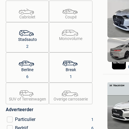
Cabriolet
Coupé
Monovolume
Stadsauto
2
Berline
Break
6
1
SUV of Terreinwagen
Overige carrosserie
Adverteerder
Particulier
1
Bedrijf
6