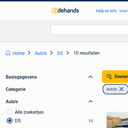
Help en info
Voor
10 resultaten
Home
Auto's
DS
Basisgegevens
Bewaar
Categorie
Auto's
Auto's
Alle zoekertjes
DS
10