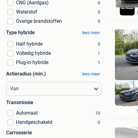
CNG (Aardgas)
0
Waterstof
0
Overige brandstoffen
0
Type hybride
lees meer
Half hybride
0
Volledig hybride
1
Plug-in hybride
1
Actieradius (min.)
lees meer
Transmissie
Automaat
10
Handgeschakeld
0
Carrosserie