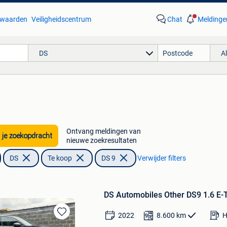
waarden
Veiligheidscentrum
Chat
Meldinge
DS
A
Ontvang meldingen van
 je zoekopdracht
nieuwe zoekresultaten
DS
Te koop
DS 9
Verwijder filters
DS Automobiles Other DS9 1.6 E-
2022
8.600
km
H
Bewaren