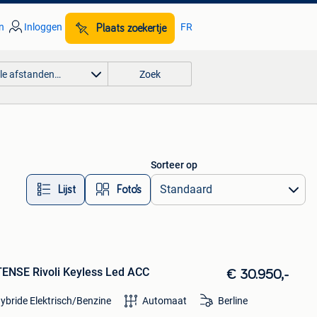
n
Inloggen
FR
Plaats zoekertje
lle afstanden…
Zoek
Sorteer op
Lijst
Foto’s
TENSE Rivoli Keyless Led ACC
€ 30.950,-
ybride Elektrisch/Benzine
Automaat
Berline