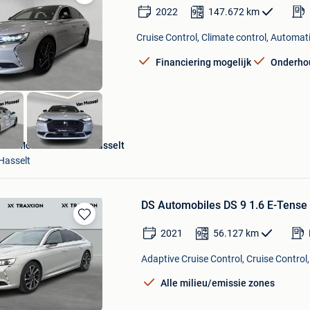
Bewaren
2022
147.672
km
in
Mijn
Cruise Control, Climate control, Automat
Favorieten
Financiering mogelijk
Onderho
Van Mossel DS Store Hasselt
Hasselt
DS Automobiles DS 9 1.6 E-Tense 
Bewaren
2021
56.127
km
in
Mijn
Adaptive Cruise Control, Cruise Control
Favorieten
Alle milieu/emissie zones