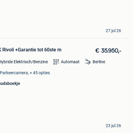
27 jul 26
Rivoli +Garantie tot 60ste m
€ 35.950,-
Hybride Elektrisch/Benzine
Automaat
Berline
, Parkeercamera, + 45 opties
oudsboekje
23 jul 26