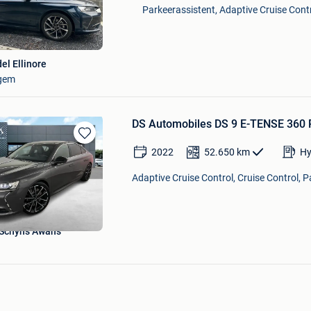
in
Parkeerassistent, Adaptive Cruise Contr
Mijn
Favorieten
el Ellinore
gem
DS Automobiles DS 9 E-TENSE 360 
Bewaren
2022
52.650
km
Hy
in
Mijn
Adaptive Cruise Control, Cruise Control, 
Favorieten
Schyns Awans