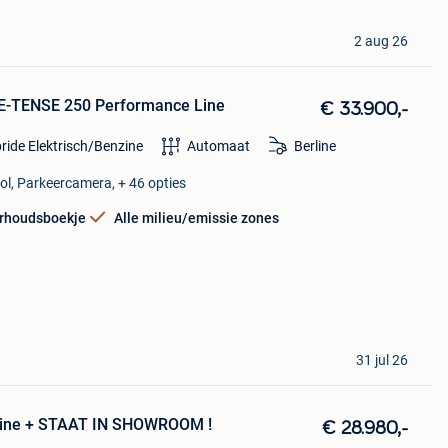
2 aug 26
 E-TENSE 250 Performance Line
€ 33.900,-
ride Elektrisch/Benzine
Automaat
Berline
rol, Parkeercamera, + 46 opties
rhoudsboekje
Alle milieu/emissie zones
31 jul 26
ine + STAAT IN SHOWROOM !
€ 28.980,-