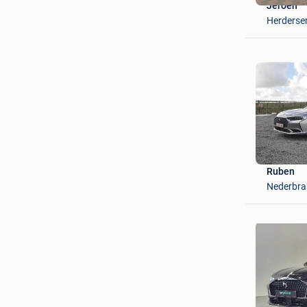
Jeroen
Herders
Ruben
Nederbra