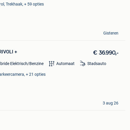
ol, Trekhaak, + 59 opties
Gisteren
RIVOLI +
€ 36.990,-
bride Elektrisch/Benzine
Automaat
Stadsauto
Parkeercamera, + 21 opties
3 aug 26