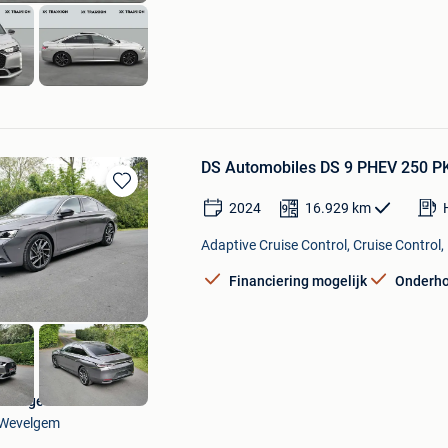
Tielt
DS Automobiles DS 9 PHEV 250 PK 
Bewaren
2024
16.929
km
in
Mijn
Adaptive Cruise Control, Cruise Control
Favorieten
Financiering mogelijk
Onderh
Garage Palermo
Wevelgem