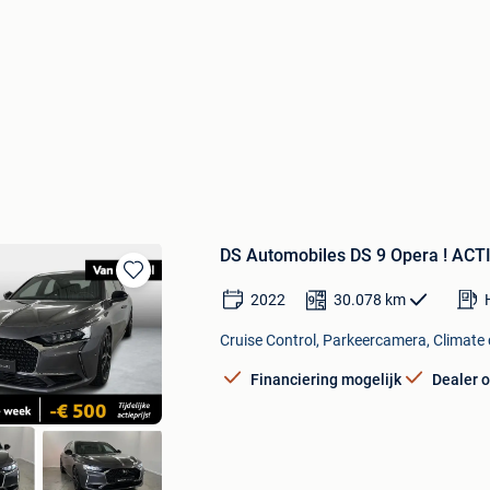
DS Automobiles DS 9 Opera ! ACT
Bewaren
2022
30.078
km
in
Mijn
Cruise Control, Parkeercamera, Climate c
Favorieten
Financiering mogelijk
Dealer 