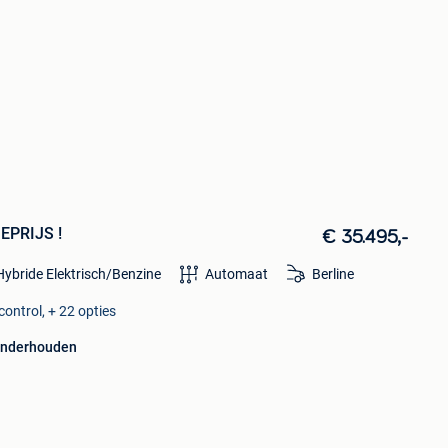
IEPRIJS !
€ 35.495,-
Hybride Elektrisch/Benzine
Automaat
Berline
ontrol, + 22 opties
onderhouden