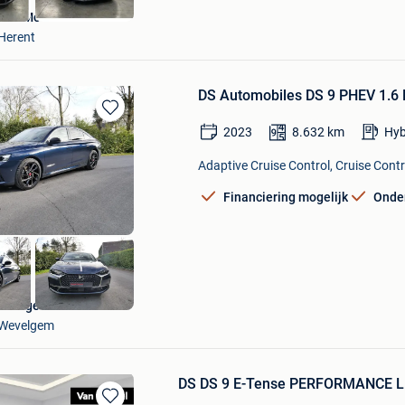
Van Mossel DS Leuven
Herent
DS Automobiles DS 9 PHEV 1.6
Bewaren
2023
8.632
km
Hyb
in
Mijn
Adaptive Cruise Control, Cruise Cont
Favorieten
Financiering mogelijk
Onde
Garage Palermo
Wevelgem
DS DS 9 E-Tense PERFORMANCE L