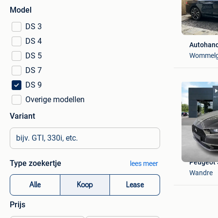
Model
DS 3
DS 4
Autohand
DS 5
Wommel
DS 7
DS 9
Overige modellen
Variant
Peugeot 
Type zoekertje
lees meer
Wandre
Alle
Koop
Lease
Prijs