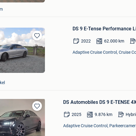
em
DS 9 E-Tense Performance Li
2022
62.000
km
Bewaren
in
Adaptive Cruise Control, Cruise C
Mijn
Favorieten
kel
DS Automobiles DS 9 E-TENSE 4
Bewaren
2025
9.876
km
Hybri
in
Mijn
Adaptive Cruise Control, Parkeercamera
Favorieten