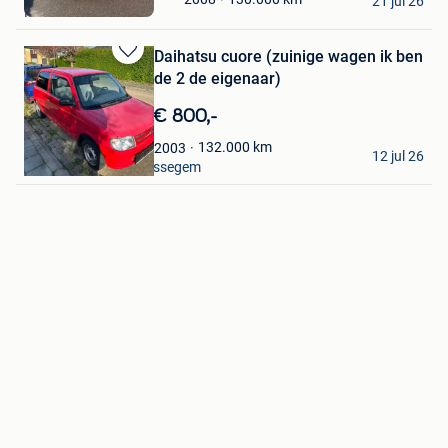
Mijn
21 jul 26
Mere
Favorieten
Daihatsu cuore (zuinige wagen ik ben
Bewaren
de 2 de eigenaar)
in
Mijn
€ 800,-
Favorieten
suffys evan
132.000
km
2003
12 jul 26
Meise + Deel Van Brussegem