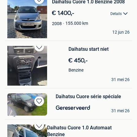
Daihatsu Cuore 1.0 Benzine 2008
Bewaren
in
€ 1.400,-
Details
Mijn
Favorieten
155.000
km
2008
Anas
12 jun 26
Antwerpen
Daihatsu start niet
Bewaren
in
€ 450,-
Mijn
Favorieten
Benzine
Mechelaar
31 mei 26
Mechelen
Daihatsu Cuore série spéciale
Bewaren
ALESS_AUTO
Gereserveerd
31 mei 26
in
Soignies
Mijn
Favorieten
Daihatsu Cuore 1.0 Automaat
Bewaren
Benzine
in