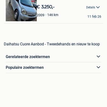
Mijn
€ 3.250,-
Details
Favorieten
Bar
146
km
2009
11 feb 26
Gent
Daihatsu Cuore Aanbod - Tweedehands en nieuw te koop
Gerelateerde zoektermen
Populaire zoektermen