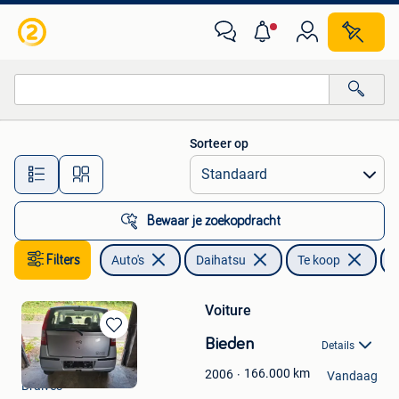
Daihatsu
Sorteer op
Alle afstanden…
Bewaar je zoekopdracht
Filters
Auto's
Daihatsu
Te koop
C
Voiture
Bewaren
Bieden
Details
in
michael scalais
Mijn
166.000
km
2006
Vandaag
Braives
Favorieten