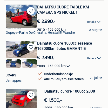
DAIHATSU CUORE FAIBLE KM
CAMERA GPS NICKEL !
Bewaren
in
€ 2.990,-
Details
Mijn
Auto Gold
Favorieten
103.000
km
2010
3 aug 26
Oupeye+Partie De Cheratte, Herstal Et Wandre
Daihatsu cuore 1000cc essence
163000km 5ptes GARANTIE
Bewaren
in
€ 2.490,-
Details
Mijn
Favorieten
163.000
km
2008
Onderhoudsboekje
JCARS
29 jul 26
Alle milieu/emissie zones
Jemappes
Daihatsu curore 1000cc 2008
Bewaren
€ 1.500,-
in
Pascal De Dobbeleer
130.000
km
2008