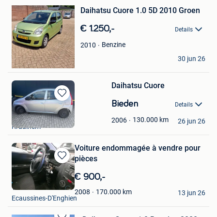
Bewaren
Daihatsu Cuore 1.0 5D 2010 Groen
in
Mijn
€ 1.250,-
Favorieten
Details
Benzine
2010
Arthur Soons
30 jun 26
Lanaken
Daihatsu Cuore
Bewaren
Bieden
Details
in
Tony Michel
Mijn
130.000
km
2006
26 jun 26
Kraainem
Favorieten
Voiture endommagée à vendre pour
pièces
Bewaren
in
€ 900,-
Mijn
T. Burlion
Favorieten
170.000
km
2008
13 jun 26
Ecaussines-D'Enghien