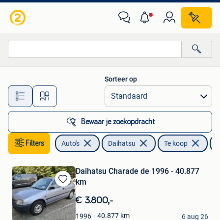
Daihatsu
Sorteer op
Alle afstanden…
Bewaar je zoekopdracht
Filters
Auto's
Daihatsu
Te koop
C
Daihatsu Charade de 1996 - 40.877
km
Bewaren
in
€ 3.800,-
Mijn
Gouzhou
Favorieten
40.877
km
1996
6 aug 26