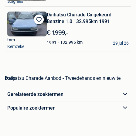
Soignies
Daihatsu Charade Cx gekeurd
Benzine 1.0 132.995km 1991
Bewaren
in
€ 1.999,-
Mijn
tom
Favorieten
132.995
km
1991
29 jul 26
Kemzeke
Daihatsu Charade Aanbod - Tweedehands en nieuw te koop
Gerelateerde zoektermen
Populaire zoektermen