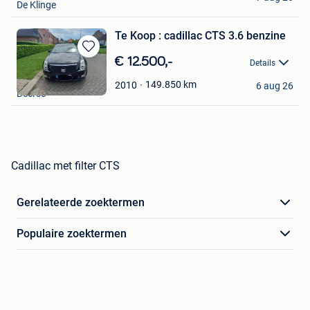
De Klinge
Te Koop : cadillac CTS 3.6 benzine
Bewaren
€ 12.500,-
Details
in
Pat2000
Mijn
149.850
km
2010
6 aug 26
Beerse
Favorieten
Cadillac met filter CTS
Gerelateerde zoektermen
Populaire zoektermen