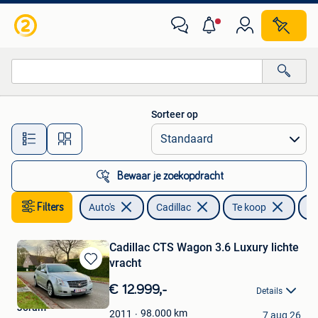
Cadillac
Sorteer op
Alle afstanden…
Bewaar je zoekopdracht
Filters
Auto's
Cadillac
Te koop
C
Cadillac CTS Wagon 3.6 Luxury lichte
vracht
Bewaren
in
€ 12.999,-
Details
Mijn
Joram
Favorieten
98.000
km
2011
7 aug 26