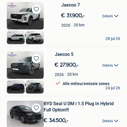
Jaecoo 7
Bewaren
€ 31.900,-
Details
in
Mijn
20
km
2026
Favorieten
AUTOKRUISPUNT
28 jul 26
Tielt
Jaecoo 5
Bewaren
€ 27.900,-
Details
in
Mijn
20
km
2026
Favorieten
Alle milieu/emissie zones
AUTOKRUISPUNT
24 jul 26
Tielt
BYD Seal U DM i 1.5 Plug In Hybrid
Full Option!!!
Bewaren
in
€ 34.500,-
Details
Mijn