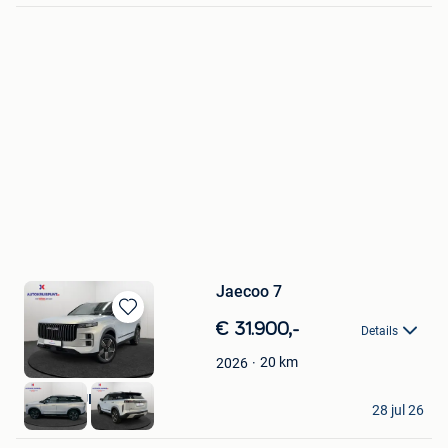
Jaecoo 7
Bewaren
€ 31.900,-
Details
in
Mijn
20
km
2026
Favorieten
AUTOKRUISPUNT
28 jul 26
Tielt