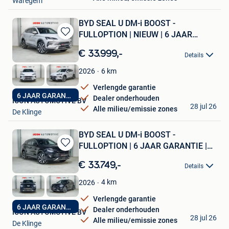
Waregem
BYD SEAL U DM-i BOOST -
FULLOPTION | NIEUW | 6 JAAR
Bewaren
GARANTIE
in
€ 33.999,-
Details
Mijn
Favorieten
6
km
2026
Verlengde garantie
6 JAAR GARANTIE
Dealer onderhouden
ICON AUTOMOTIVE BV
28 jul 26
Alle milieu/emissie zones
De Klinge
BYD SEAL U DM-i BOOST -
FULLOPTION | 6 JAAR GARANTIE |
Bewaren
NIEUW
in
€ 33.749,-
Details
Mijn
Favorieten
4
km
2026
Verlengde garantie
6 JAAR GARANTIE
Dealer onderhouden
ICON AUTOMOTIVE BV
28 jul 26
Alle milieu/emissie zones
De Klinge