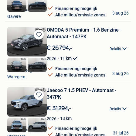
Financiering mogelijk
Dhont Gavere
3 aug 26
Alle milieu/emissie zones
Gavere
OMODA 5 Premium - 1.6 Benzine -
Automaat - 147PK
Bewaren
in
€ 26.794,-
Details
Mijn
Favorieten
11
km
2026
Financiering mogelijk
Dhont Waregem
3 aug 26
Alle milieu/emissie zones
Waregem
Jaecoo 7 1.5 PHEV - Automaat -
347PK
Bewaren
in
€ 31.294,-
Details
Mijn
Favorieten
13
km
2026
Financiering mogelijk
Dhont Waregem
31 jul 26
Alle milieu/emissie zones