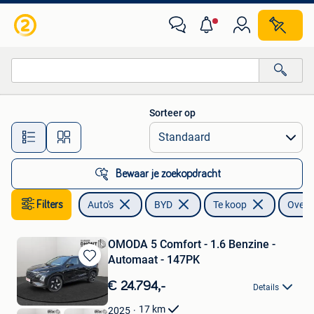
BYD
Sorteer op
Alle afstanden…
Bewaar je zoekopdracht
Filters
Auto's
BYD
Te koop
Overi
OMODA 5 Comfort - 1.6 Benzine -
Automaat - 147PK
Bewaren
in
€ 24.794,-
Details
Mijn
Favorieten
17
km
2025