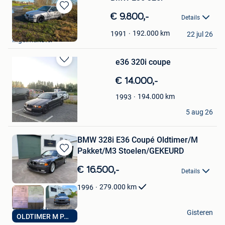
Bewaren
€ 9.800,-
Details
in
Michiel Gekiere
Mijn
192.000
km
1991
22 jul 26
Ingelmunster
Favorieten
e36 320i coupe
Bewaren
in
€ 14.000,-
Mijn
Favorieten
194.000
km
1993
shochan
5 aug 26
Lint
BMW 328i E36 Coupé Oldtimer/M
Pakket/M3 Stoelen/GEKEURD
Bewaren
in
€ 16.500,-
Details
Mijn
Favorieten
279.000
km
1996
Ultra Cars Mol
Gisteren
OLDTIMER M PAKKET
Mol