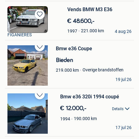
Vends BMW M3 E36
Bewaren
€ 48.600,-
in
Pierre André
221.000
km
1997
Mijn
4 aug 26
FIGANIERES
Favorieten
Bmw e36 Coupe
Bewaren
in
Bieden
Mijn
Favorieten
Overige brandstoffen
219.000
km
Pat
19 jul 26
Jumet
Bmw e36 320i 1994 coupé
Bewaren
in
€ 12.000,-
Details
Mijn
Favorieten
190.000
km
1994
bert
17 jul 26
Heusden