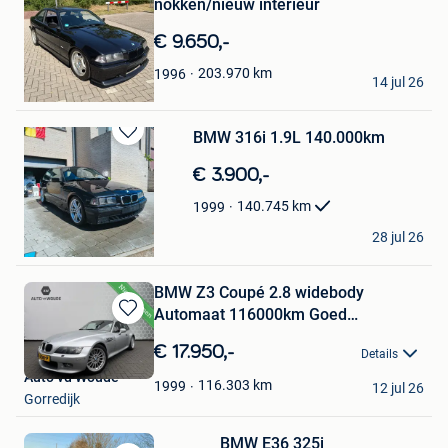
nokken/nieuw interieur
in
Mijn
€ 9.650,-
Favorieten
marco
203.970
km
1996
14 jul 26
Antwerpen
BMW 316i 1.9L 140.000km
Bewaren
in
€ 3.900,-
Mijn
Favorieten
140.745
km
1999
Jasper
28 jul 26
Kessel-Lo
BMW Z3 Coupé 2.8 widebody
Automaat 116000km Goed
Bewaren
onderhoude
in
€ 17.950,-
Details
Mijn
Auto vd Woude
Favorieten
116.303
km
1999
12 jul 26
Gorredijk
BMW E36 325i