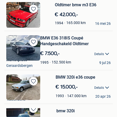
Oldtimer bmw m3 E36
Bewaren
€ 42.000,-
in
Chris007
165.000
km
1994
Mijn
16 mei 26
Wetteren
Favorieten
BMW E36 318IS Coupé
Handgeschakeld Oldtimer
Bewaren
in
€ 7.500,-
Details
Mijn
Marketplace
Favorieten
152.500
km
1995
9 jul 26
Geraardsbergen
BMW 320i e36 coupe
Bewaren
€ 15.000,-
Details
in
laurens
Mijn
147.000
km
1993
20 apr 26
Tessenderlo
Favorieten
bmw 320i
Bewaren