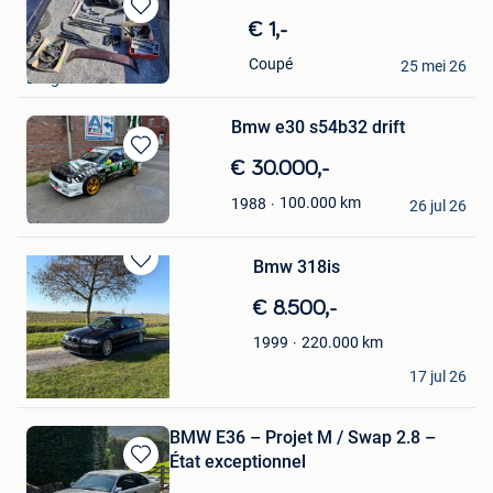
Bewaren
€ 1,-
in
AaronSmith
Coupé
Mijn
25 mei 26
Brugelette
Favorieten
Bmw e30 s54b32 drift
Bewaren
€ 30.000,-
in
Jean Luc
100.000
km
1988
Mijn
26 jul 26
Glain & Partie Ans
Favorieten
Bmw 318is
Bewaren
in
€ 8.500,-
Mijn
Favorieten
220.000
km
1999
mahmood ali
17 jul 26
Bredene
BMW E36 – Projet M / Swap 2.8 –
État exceptionnel
Bewaren