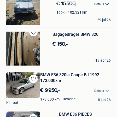
in
€ 15.500,-
Details
Mijn
Favorieten
102.321
km
1994
jurgen
29 jul 26
Mol
Bagagedrager BMW 320
Bewaren
in
€ 150,-
Mijn
Favorieten
Mortier
19 apr 26
Gentbrugge
BMW E36 320ia Coupe BJ.1992
173.000km
Bewaren
in
€ 9.950,-
Details
Mijn
P. Smeets
Favorieten
Benzine
173.000
km
8 jun 26
Kinrooi
BMW E36 PIÈCES