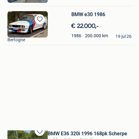
Tournai
BMW e30 1986
Bewaren
€ 22.000,-
in
BMwPoWer
200.000
km
1986
Mijn
19 jul 26
Bertogne
Favorieten
BMW E36 320i 1996 168pk Scherpe
Bewaren