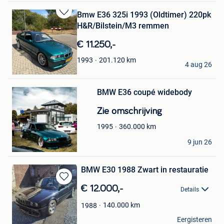
Bmw E36 325i 1993 (Oldtimer) 220pk
Bewaren
H&R/Bilstein/M3 remmen
in
Mijn
€ 11.250,-
Favorieten
marco
201.120
km
1993
4 aug 26
Antwerpen
Bewaren
BMW E36 coupé widebody
in
Mijn
Zie omschrijving
Favorieten
360.000
km
1995
gabriel
9 jun 26
Comines
BMW E30 1988 Zwart in restauratie
Bewaren
€ 12.000,-
Details
in
Mijn
140.000
km
1988
Favorieten
michael
Eergisteren