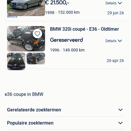
in
€ 21.500,-
Details
Mijn
Diego Insalaco
Favorieten
152.000
km
1998
29 jun 26
Mons
BMW 320i coupé - E36 - Oldtimer
Bewaren
Gereserveerd
Details
in
Mijn
149.000
km
1996
Favorieten
Donck
26 apr 26
La Hulpe
e36 coupe in BMW
Gerelateerde zoektermen
Populaire zoektermen