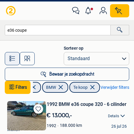
BMW
Sorteer op
Alle afstanden…
Bewaar je zoekopdracht
Filters
Auto's
BMW
Te koop
Verwijder filters
1992 BMW e36 coupe 320 - 6 cilinder
Bewaren
€ 13.000,-
Details
in
Jens
Mijn
188.000
km
1992
26 jul 26
Menen
Favorieten