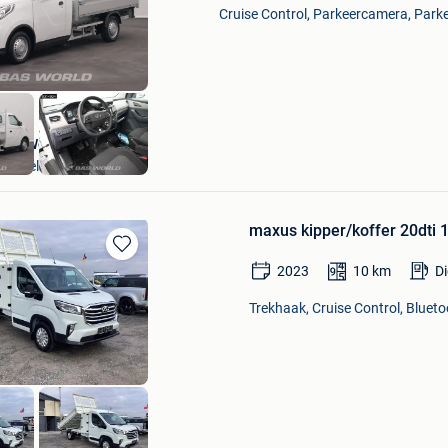
Mijn
Cruise Control, Parkeercamera, Parke
Favorieten
BAS World
Veghel
maxus kipper/koffer 20dti
Bewaren
2023
10
km
Di
in
Mijn
Trekhaak, Cruise Control, Blueto
Favorieten
yers