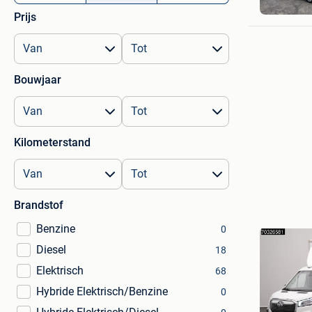
Linter-Dri
Prijs
Bouwjaar
Kilometerstand
Brandstof
Benzine
0
Diesel
18
Elektrisch
68
Hybride Elektrisch/Benzine
0