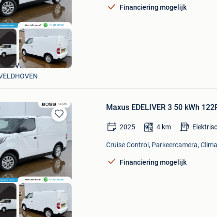
Financiering mogelijk
Boss Vans
VELDHOVEN
Maxus EDELIVER 3 50 kWh 122P
Bewaren
2025
4
km
Elektris
in
Mijn
Cruise Control, Parkeercamera, Climat
Favorieten
Financiering mogelijk