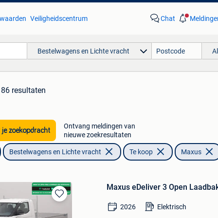
waarden
Veiligheidscentrum
Chat
Meldinge
Bestelwagens en Lichte vracht
A
86 resultaten
Ontvang meldingen van
 je zoekopdracht
nieuwe zoekresultaten
Bestelwagens en Lichte vracht
Te koop
Maxus
Maxus eDeliver 3 Open Laadba
Bewaren
2026
Elektrisch
in