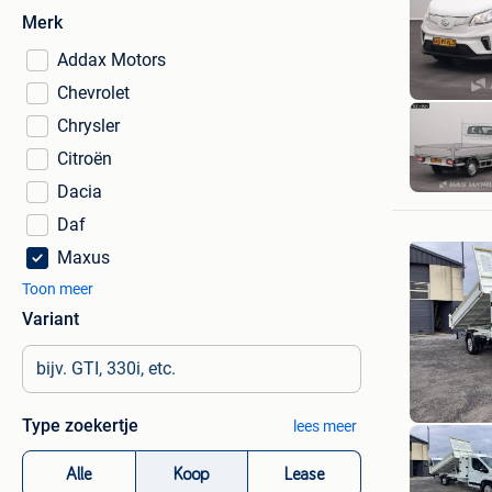
Merk
Addax Motors
Chevrolet
Chrysler
Citroën
Dacia
Daf
Maxus
Toon meer
Variant
Type zoekertje
lees meer
Alle
Koop
Lease
AutosSne