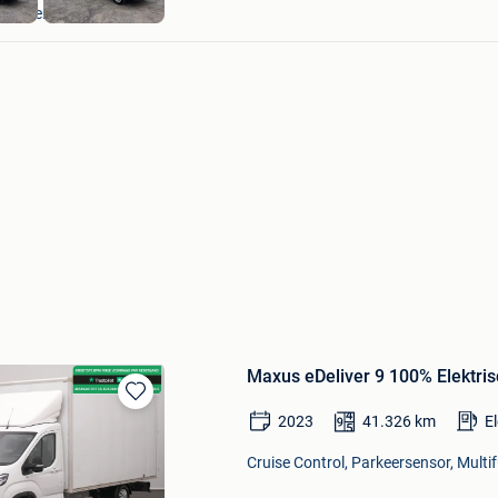
eslinter
Maxus eDeliver 9 100% Elektr
Bewaren
2023
41.326
km
El
in
Mijn
Cruise Control, Parkeersensor, Multif
Favorieten