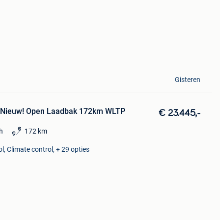
Gisteren
 Nieuw! Open Laadbak 172km WLTP
€ 23.445,-
ch
172 km
l, Climate control, + 29 opties