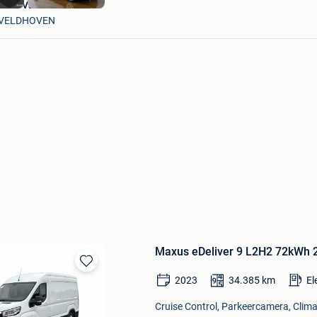
Boss Vans
VELDHOVEN
Maxus eDeliver 9 L2H2 72kWh 
Bewaren
2023
34.385
km
El
in
Mijn
Cruise Control, Parkeercamera, Climat
Favorieten