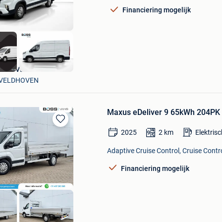
Financiering mogelijk
Boss Vans
VELDHOVEN
Maxus eDeliver 9 65kWh 204PK
Bewaren
2025
2
km
Elektris
in
Mijn
Adaptive Cruise Control, Cruise Contro
Favorieten
Financiering mogelijk