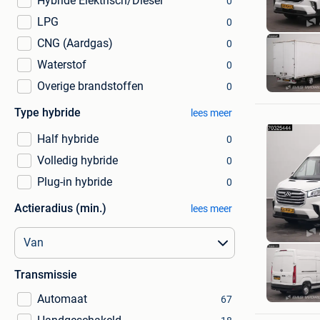
Hybride Elektrisch/Diesel
0
LPG
0
CNG (Aardgas)
0
Waterstof
0
Overige brandstoffen
0
Type hybride
lees meer
Half hybride
0
Volledig hybride
0
Plug-in hybride
0
Actieradius (min.)
lees meer
Transmissie
Automaat
67