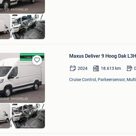
BAS World
Veghel
Maxus Deliver 9 Hoog Dak L3H
Bewaren
2024
18.613
km
in
Mijn
Cruise Control, Parkeersensor, Multi
Favorieten
BAS World
Veghel