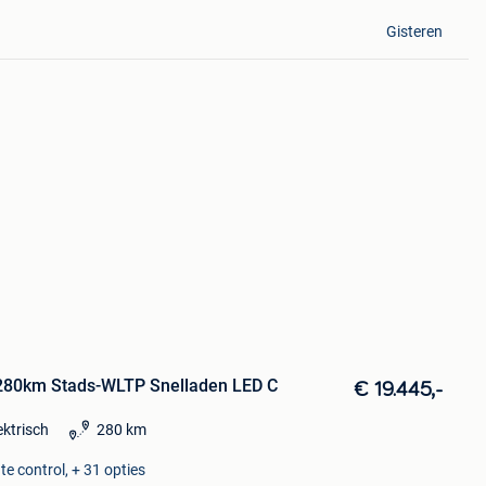
Gisteren
280km Stads-WLTP Snelladen LED C
€ 19.445,-
ektrisch
280 km
e control, + 31 opties