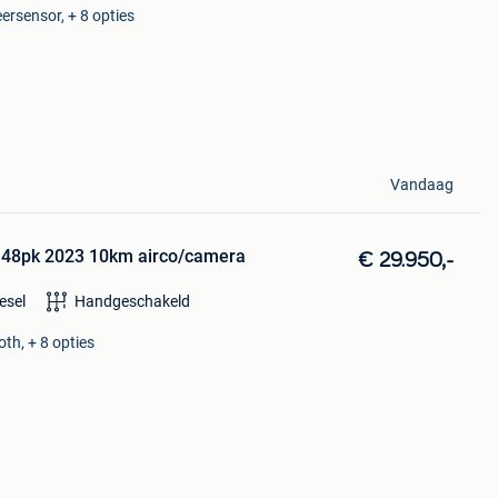
ersensor, + 8 opties
Vandaag
 148pk 2023 10km airco/camera
€ 29.950,-
esel
Handgeschakeld
oth, + 8 opties