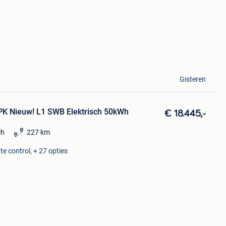
Gisteren
K Nieuw! L1 SWB Elektrisch 50kWh
€ 18.445,-
ch
227 km
e control, + 27 opties