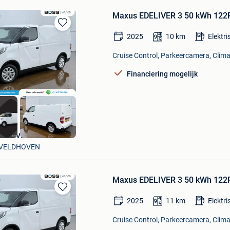
Maxus EDELIVER 3 50 kWh 122P
Bewaren
2025
10
km
Elektri
in
Mijn
Cruise Control, Parkeercamera, Climat
Favorieten
Financiering mogelijk
Boss Vans
VELDHOVEN
Maxus EDELIVER 3 50 kWh 122P
Bewaren
2025
11
km
Elektri
in
Mijn
Cruise Control, Parkeercamera, Climat
Favorieten