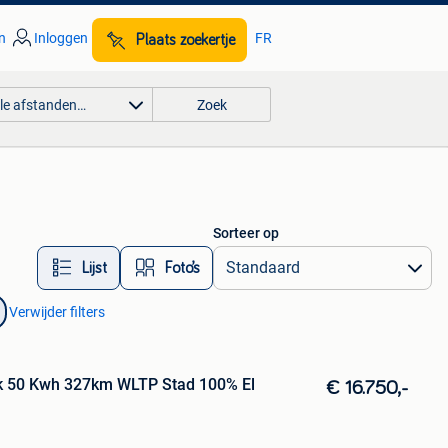
n
Inloggen
FR
Plaats zoekertje
lle afstanden…
Zoek
Sorteer op
Lijst
Foto’s
Verwijder filters
k 50 Kwh 327km WLTP Stad 100% El
€ 16.750,-