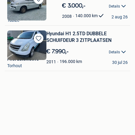
Bewaren
€ 3.000,-
Details
in
Jordan Cars
Mijn
140.000
km
2008
2 aug 26
Tubize
Favorieten
Hyundai H1 2.5TD DUBBELE
SCHUIFDEUR 3 ZITPLAATSEN
Bewaren
in
€ 7.990,-
Details
Mijn
First automotive
Favorieten
196.000
km
2011
30 jul 26
Torhout