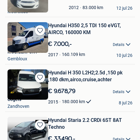
in
AmirAghajani
Mijn
83.000
km
2012
12 jul 26
Moorslede
Favorieten
Hyundai H350 2,5 TDI 150 eVGT,
AIRCO, 160000 KM
Bewaren
in
€ 7.000,-
Details
Mijn
MOBILEXPORT
Favorieten
160.109
km
2017
10 jul 26
Gembloux
Hyundai H 350 L2H2;2.5d ,150 pk
,180 dkm,airco,cruise,achter
Bewaren
in
€ 9.678,79
Details
Mijn
Cogels
Favorieten
180.000
km
2015
8 jul 26
Zandhoven
Hyundai Staria 2.2 CRDi 6ST 8AT
Techno
Bewaren
in
€ 33.490,-
Details