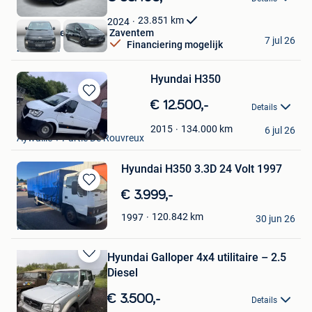
Mijn
Favorieten
23.851
km
2024
Van Mossel Hyundai Zaventem
7 jul 26
Financiering mogelijk
Zaventem
Hyundai H350
Bewaren
€ 12.500,-
Details
in
Geo
Mijn
134.000
km
2015
6 jul 26
Aywaille + Partie De Rouvreux
Favorieten
Hyundai H350 3.3D 24 Volt 1997
Bewaren
€ 3.999,-
in
Reinier
120.842
km
1997
Mijn
30 jun 26
Meerle
Favorieten
Hyundai Galloper 4x4 utilitaire – 2.5
Bewaren
Diesel
in
Mijn
€ 3.500,-
Details
Favorieten