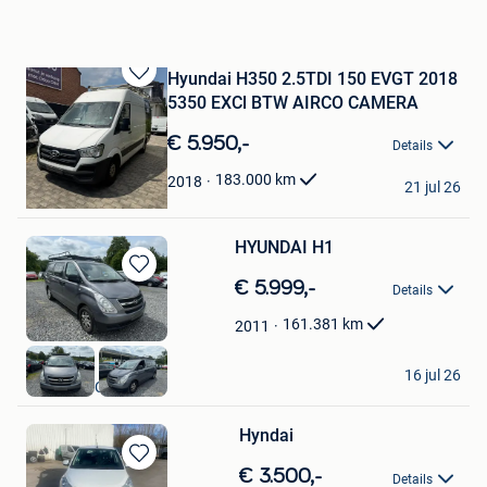
Hyundai H350 2.5TDI 150 EVGT 2018
Bewaren
5350 EXCl BTW AIRCO CAMERA
in
Mijn
€ 5.950,-
Details
Favorieten
VOLUMEWAGENS
183.000
km
2018
21 jul 26
Wemmel
HYUNDAI H1
Bewaren
€ 5.999,-
Details
in
Mijn
161.381
km
2011
Favorieten
Auto-RS
16 jul 26
Braine-Le-Chateau
Hyndai
Bewaren
€ 3.500,-
Details