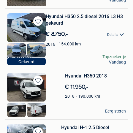
Vandaag
Brussel
Hyundai H350 2.5 diesel 2016 L3 H3
gekeurd
Bewaren
in
€ 8.750,-
Details
Mijn
Favorieten
154.000
km
2016
A&f autodeal
Topzoekertje
Gekeurd
Vandaag
Hasselt
Hyundai H350 2018
Bewaren
€ 11.950,-
in
190.000
km
2018
Mijn
Favorieten
Tim
Eergisteren
Kemzeke
Hyundai H-1 2.5 Diesel ️️️