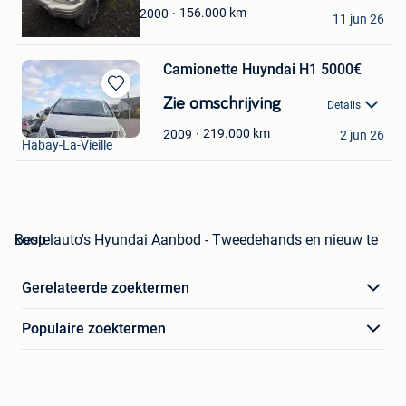
HD MECA
156.000
km
2000
11 jun 26
Beloeil
Camionette Huyndai H1 5000€
Bewaren
Zie omschrijving
Details
in
Christophe Tontini
Mijn
219.000
km
2009
2 jun 26
Habay-La-Vieille
Favorieten
Bestelauto's Hyundai Aanbod - Tweedehands en nieuw te koop
Gerelateerde zoektermen
Populaire zoektermen