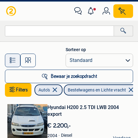
Bestelwagens en Lichte vracht
Sorteer op
Alle afstanden…
Bewaar je zoekopdracht
Filters
Auto's
Bestelwagens en Lichte vracht
Bewaren
in
Mijn
Hyundai H200 2.5 TDI LWB 2004
Favorieten
export
€ 2.200,-
Issy
Diesel
2004