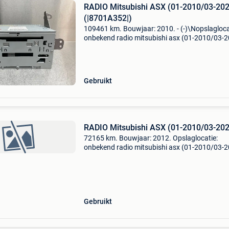
RADIO Mitsubishi ASX (01-2010/03-20
(|8701A352|)
109461 km. Bouwjaar: 2010. - (-)\Nopslagloca
onbekend radio mitsubishi asx (01-2010/03-
(|8701a352|) algemene informatie merk: mitsu
model: asx type: radio bouwjaar: 2010 tellerst
10
Gebruikt
RADIO Mitsubishi ASX (01-2010/03-20
72165 km. Bouwjaar: 2012. Opslaglocatie:
onbekend radio mitsubishi asx (01-2010/03-
algemene informatie merk: mitsubishi model: 
type: radio bouwjaar: jan. 2011 Tellerstand: 7
Km referent
Gebruikt