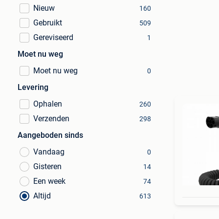
Nieuw
160
Gebruikt
509
Gereviseerd
1
Moet nu weg
Moet nu weg
0
Levering
Ophalen
260
Verzenden
298
Aangeboden sinds
Vandaag
0
Gisteren
14
Een week
74
Altijd
613