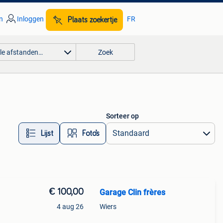
n
Inloggen
FR
Plaats zoekertje
lle afstanden…
Zoek
Sorteer op
Lijst
Foto’s
€ 100,00
Garage Clin frères
4 aug 26
Wiers