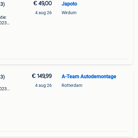
€ 49,00
Japoto
23)
4 aug 26
Wirdum
tie:
2023)
bishi
and:
€ 149,99
A-Team Autodemontage
23)
4 aug 26
Rotterdam
2023)
asx
2.165