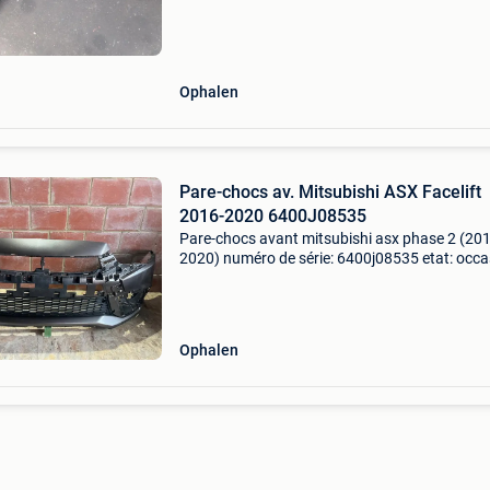
Ophalen
Pare-chocs av. Mitsubishi ASX Facelift
2016-2020 6400J08535
Pare-chocs avant mitsubishi asx phase 2 (201
2020) numéro de série: 6400j08535 etat: occa
/ à repeindre prix: 160e htva / 193,60e tvac
attention veuillez bien réfléchir avant d'achete
Ophalen