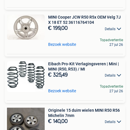
MINI Cooper JCW R50 R5x OEM Velg 7J
X 18 ET 52 36116764104
€ 199,00
Details
Topadvertentie
Bezoek website
27 jul 26
Eibach Pro-Kit Verlagingsveren | Mini |
MINI (R50, R53) / MI
€ 325,49
Details
Topadvertentie
Bezoek website
27 jul 26
Originele 15 duim wielen MINI R50 R56
Michelin 7mm
€ 140,00
Details