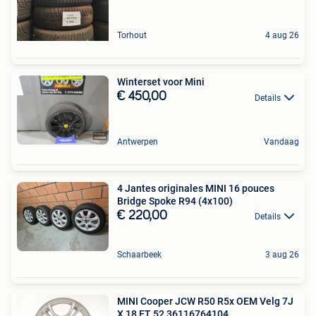
Torhout
4 aug 26
Winterset voor Mini
€ 450,00
Details
Antwerpen
Vandaag
4 Jantes originales MINI 16 pouces
Bridge Spoke R94 (4x100)
€ 220,00
Details
Schaarbeek
3 aug 26
MINI Cooper JCW R50 R5x OEM Velg 7J
X 18 ET 52 36116764104