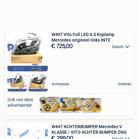
W447 Vito Full LED ILS Koplamp
Mercedes origineel links INTE
€ 725,00
Details
Antwerpen
Gisteren
Ook van deze
adverteerder
W447 ACHTERBUMPER Mercedes V
KLASSE / VITO ACHTER BUMPER ZWA
€ 299,00
Details