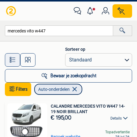
Auto-onderdelen
Sorteer op
Alle afstanden…
Bewaar je zoekopdracht
Filters
Auto-onderdelen
CALANDRE MERCEDES VITO W447 14-
19 NOIR BRILLANT
€ 195,00
Details
Topadvertentie
Bezoek website
28 jul 26