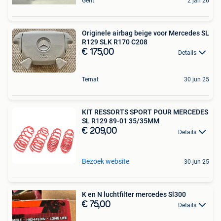
Gent
2 jan 26
Originele airbag beige voor Mercedes SL
R129 SLK R170 C208
€ 175,00
Details
Ternat
30 jun 25
KIT RESSORTS SPORT POUR MERCEDES
SL R129 89-01 35/35MM
€ 209,00
Details
Bezoek website
30 jun 25
K en N luchtfilter mercedes Sl300
€ 75,00
Details