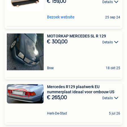
€ 159,00
Details
Bezoek website
25 sep 24
MOTORKAP MERCEDES SL R 129
€ 300,00
Details
Bree
18 okt 25
Mercedes R129 plaatwerk EU
nummerplaat ideaal voor ombouw US
€ 265,00
Details
Herk-De-Stad
5 jul 26