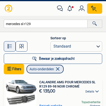
Auto-onderdelen
Sorteer op
Alle afstanden…
Bewaar je zoekopdracht
Filters
Auto-onderdelen
CALANDRE AMG POUR MERCEDES SL
R129 89-98 NOIR CHROMÉ
€ 135,00
Details
Topadvertentie
Bezoek website
Gisteren