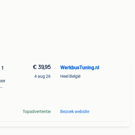
€ 39,95
WerkbusTuning.nl
 1
4 aug 26
Heel België
oor
ne
Topadvertentie
Bezoek website