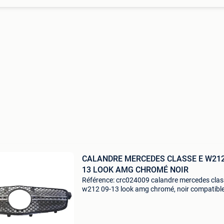
CALANDRE MERCEDES CLASSE E W212
13 LOOK AMG CHROMÉ NOIR
Référence: crc024009 calandre mercedes clas
w212 09-13 look amg chromé, noir compatibl
pour: mercedes classe e w212 (2009-2013)
caracté,ristiques: modè,le: ,look amg maté,riel:
,plastique abs cou