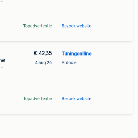
e
Topadvertentie
Bezoek website
€ 42,35
Tuningonlline
met
4 aug 26
Ardooie
t
t
Topadvertentie
Bezoek website