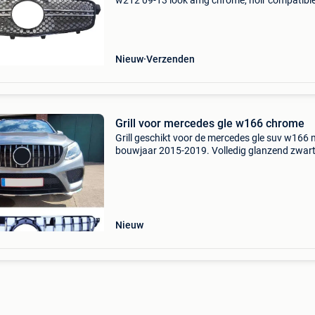
w212 09-13 look amg chromé, noir compatibl
pour: mercedes classe e w212 (2009-2013)
caracté,ristiques: modè,le: ,look amg maté,riel:
,plastique abs cou
Nieuw
Verzenden
Grill voor mercedes gle w166 chrome
Grill geschikt voor de mercedes gle suv w166 
bouwjaar 2015-2019. Volledig glanzend zwar
afgewerkt met verticale chroomlijnen! Geschik
voor alle mercedes-benz gle w166, met
uitzondering van de gl
Nieuw