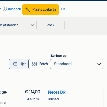
n
Inloggen
FR
Plaats zoekertje
lle afstanden…
Zoek
Sorteer op
Lijst
Foto’s
€ 114,00
Pieces Dix
 09-
4 aug 26
Brussel
se e