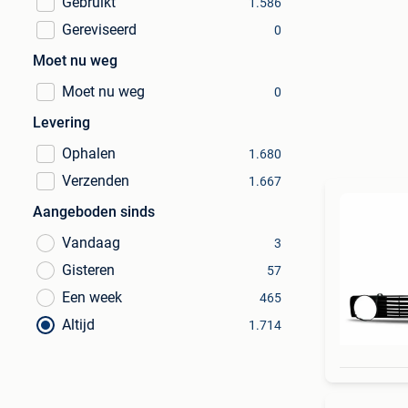
Gebruikt
1.586
Gereviseerd
0
Moet nu weg
Moet nu weg
0
Levering
Ophalen
1.680
Verzenden
1.667
Aangeboden sinds
Vandaag
3
Gisteren
57
Een week
465
Altijd
1.714