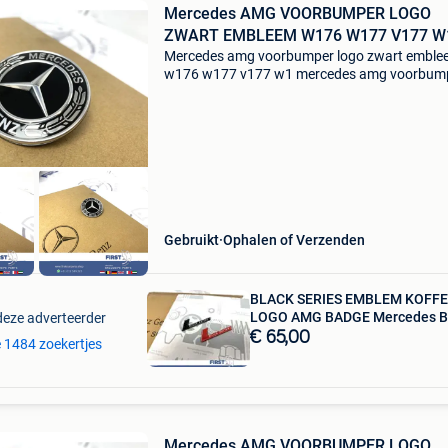
Mercedes AMG VOORBUMPER LOGO
ZWART EMBLEEM W176 W177 V177 W
Mercedes amg voorbumper logo zwart emble
w176 w177 v177 w1 mercedes amg voorbum
logo zwart badge embleem w204 w205 w212
w207 w213 w253 w166 w292 w222 amg ​
mercedes bumper embleem zwart logo w205
Gebruikt
Ophalen of Verzenden
BLACK SERIES EMBLEM KOFF
LOGO AMG BADGE Mercedes 
deze adverteerder
€ 65,00
le 1484 zoekertjes
Mercedes AMG VOORBUMPER LOGO