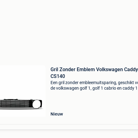
Gril Zonder Emblem Volkswagen Caddy
CS140
Een gril zonder embleemuitsparing, geschikt v
de volkswagen golf 1, golf 1 cabrio en caddy 1
ontdek het ultieme gemak van eenvoudig onli
winkelen op www.werkbustuning.nl , waar u
toegang heeft to
Nieuw