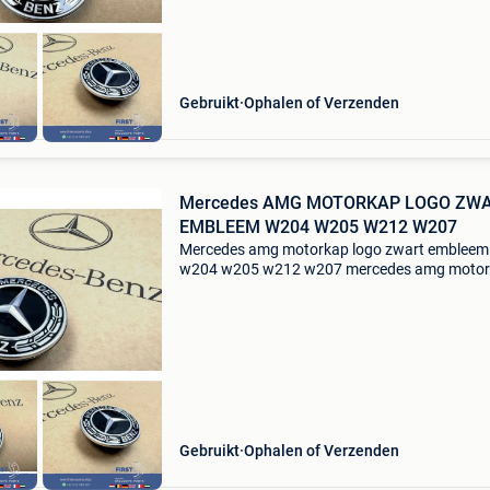
Gebruikt
Ophalen of Verzenden
Mercedes AMG MOTORKAP LOGO ZW
EMBLEEM W204 W205 W212 W207
Mercedes amg motorkap logo zwart embleem
w204 w205 w212 w207 mercedes amg moto
logo zwart badge embleem w204 w205 w212
w207 w213 w253 w166 w292 w222 amg
mercedes motorkap embleem zwart logo w20
Gebruikt
Ophalen of Verzenden