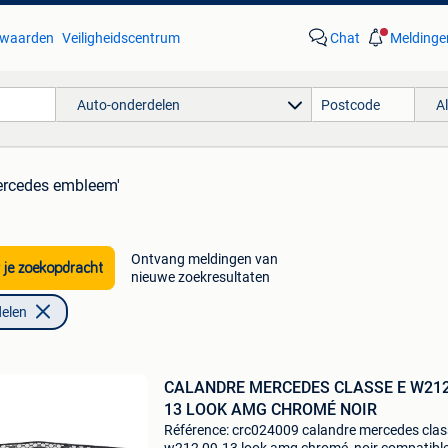
waarden
Veiligheidscentrum
Chat
Meldinge
Auto-onderdelen
A
ercedes embleem'
Ontvang meldingen van
 je zoekopdracht
nieuwe zoekresultaten
elen
CALANDRE MERCEDES CLASSE E W212
13 LOOK AMG CHROMÉ NOIR
Référence: crc024009 calandre mercedes clas