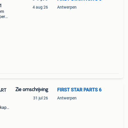
1
4 aug 26
Antwerpen
em
per
Zie omschrijving
FIRST STAR PARTS 6
ART
31 jul 26
Antwerpen
rkap
5 w