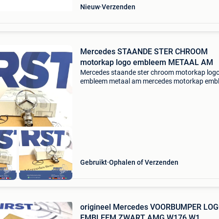
Nieuw
Verzenden
Mercedes STAANDE STER CHROOM
motorkap logo embleem METAAL AM
Mercedes staande ster chroom motorkap log
embleem metaal am mercedes motorkap emb
chroom logo w205 w212 w213 w463 w220 w
w222 w223 w166 w447 w907 amg te koop
aangeboden; mercedes amg motorkap
Gebruikt
Ophalen of Verzenden
origineel Mercedes VOORBUMPER LO
EMBLEEM ZWART AMG W176 W1