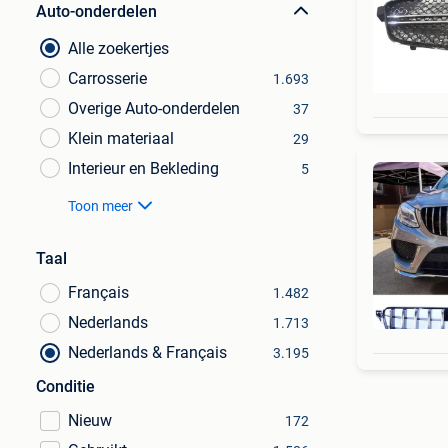
Auto-onderdelen
Alle zoekertjes
Carrosserie
1.693
Overige Auto-onderdelen
37
Klein materiaal
29
Interieur en Bekleding
5
Toon meer
Taal
Français
1.482
Nederlands
1.713
Nederlands & Français
3.195
Conditie
Nieuw
172