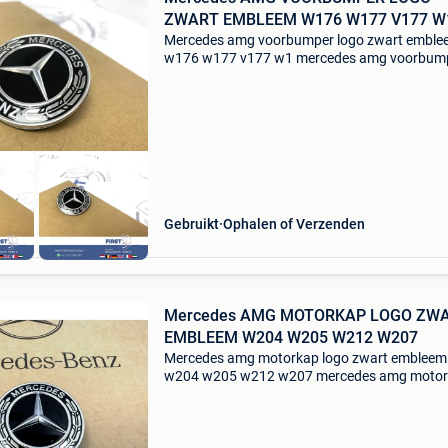
ZWART EMBLEEM W176 W177 V177 W
Mercedes amg voorbumper logo zwart emble
w176 w177 v177 w1 mercedes amg voorbum
logo zwart badge embleem w204 w205 w212
w207 w213 w253 w166 w292 w222 amg ​
mercedes bumper embleem zwart logo w205
Gebruikt
Ophalen of Verzenden
Mercedes AMG MOTORKAP LOGO ZW
EMBLEEM W204 W205 W212 W207
Mercedes amg motorkap logo zwart embleem
w204 w205 w212 w207 mercedes amg moto
logo zwart badge embleem w204 w205 w212
w207 w213 w253 w166 w292 w222 amg
mercedes motorkap embleem zwart logo w20