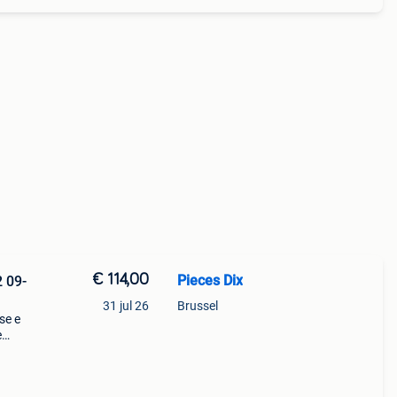
€ 114,00
Pieces Dix
 09-
31 jul 26
Brussel
se e
e