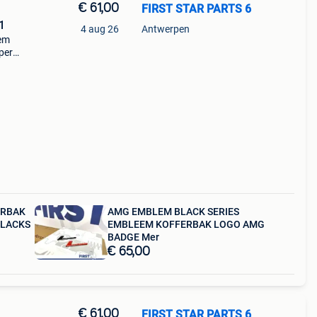
€ 61,00
FIRST STAR PARTS 6
1
4 aug 26
Antwerpen
em
per
ERBAK
AMG EMBLEM BLACK SERIES
BLACKS
EMBLEEM KOFFERBAK LOGO AMG
BADGE Mer
€ 65,00
€ 61,00
FIRST STAR PARTS 6