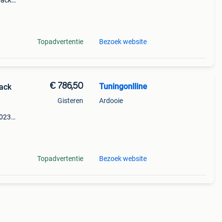
back
chikt
r is
Topadvertentie
Bezoek website
€ 786,50
Tuningonlline
ack
Gisteren
Ardooie
a
2023
an pp
t
Topadvertentie
Bezoek website