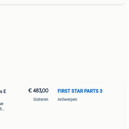
€ 483,00
FIRST STAR PARTS 3
s E
Gisteren
Antwerpen
se
3
mper
3 in