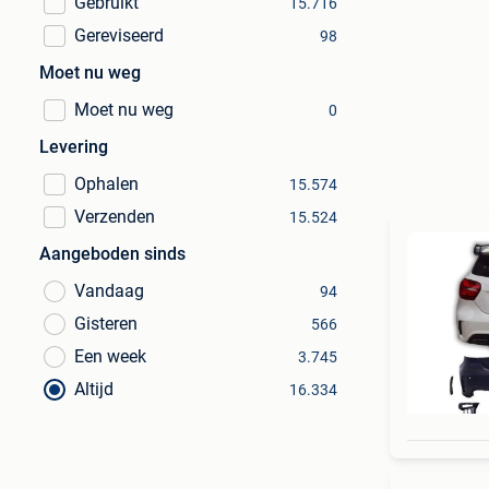
Gebruikt
15.716
Gereviseerd
98
Moet nu weg
Moet nu weg
0
Levering
Ophalen
15.574
Verzenden
15.524
Aangeboden sinds
Vandaag
94
Gisteren
566
Een week
3.745
Altijd
16.334