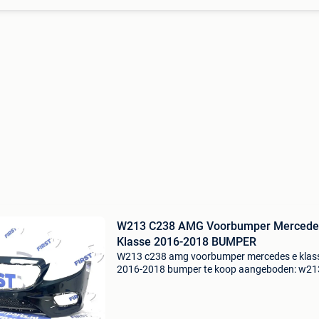
W213 C238 AMG Voorbumper Mercede
Klasse 2016-2018 BUMPER
W213 c238 amg voorbumper mercedes e klas
2016-2018 bumper te koop aangeboden: w21
amg voorbumper mercedes e klasse 2018 bu
pdc * voor bumper tbv mercedes e klasse w21
kleur: diverse origine