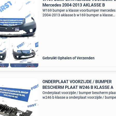
Mercedes 2004-2013 AKLASSE B
W169 bumper a klasse voorbumper mercedes
2004-2013 aklasse b w169 bumper a klasse
voorbumper mercedes 2004-2013 aklasse bu
zwart wit grijs pdc a1698857525 te koop
aangeboden: originele voorbumper
Gebruikt
Ophalen of Verzenden
ONDERPLAAT VOORZIJDE / BUMPER
BESCHERM PLAAT W246 B KLASSE A
Onderplaat voorzijde / bumper bescherm plaa
w246 b klasse a onderplaat voorzijde / bumpe
bescherm plaat w246 b klasse a2468850036
afdekking abdeckung plastic origineel merced
bklasse 2012-2019 a 2