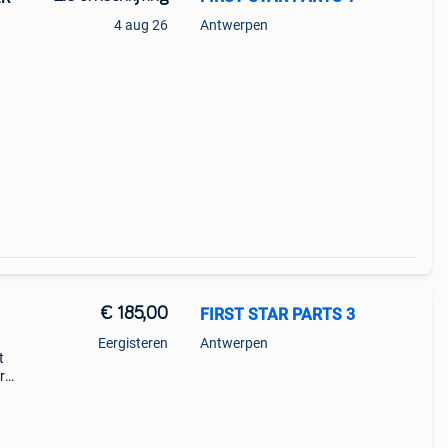
4 aug 26
Antwerpen
mper
€ 185,00
FIRST STAR PARTS 3
Eergisteren
Antwerpen
t
r
es