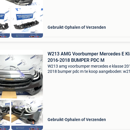
Gebruikt
Ophalen of Verzenden
W213 AMG Voorbumper Mercedes E Kl
2016-2018 BUMPER PDC M
W213 amg voorbumper mercedes e klasse 20
2018 bumper pdc m te koop aangeboden: w2
amg voorbumper mercedes e klasse 2018 bu
pdc * voor bumper tbv mercedes e klasse w21
kleur: diverse origin
Gebruikt
Ophalen of Verzenden