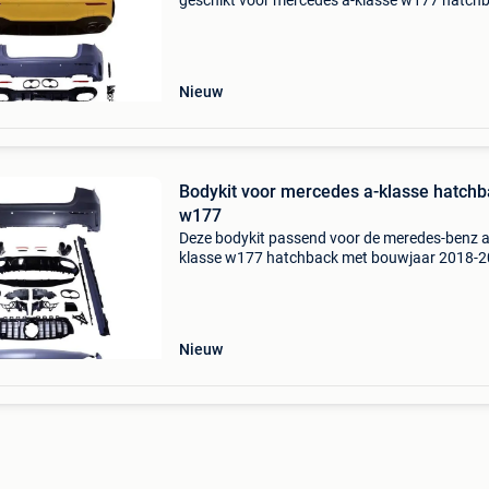
geschikt voor mercedes a-klasse w177 hatch
met bouwjaar 2018+. Deze bumper is niet ges
voor de mercedes a klasse sedan! Deze bumpe
voorzien
Nieuw
Bodykit voor mercedes a-klasse hatchb
w177
Deze bodykit passend voor de meredes-benz 
klasse w177 hatchback met bouwjaar 2018-
bestaat uit: voorbumper amg look gemaakt v
kunststof centrale grill volledig glanzend zwar
panamericana a
Nieuw