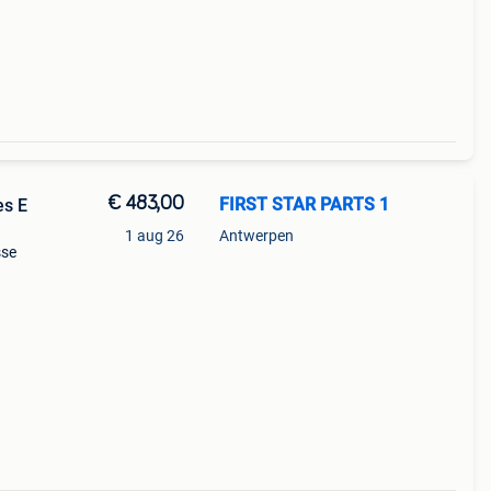
€ 483,00
FIRST STAR PARTS 1
s E
1 aug 26
Antwerpen
sse
oden
eur: