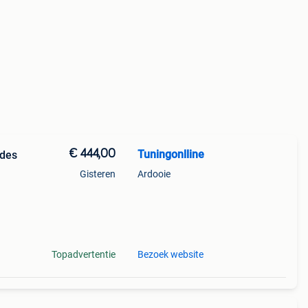
€ 444,00
Tuningonlline
edes
Gisteren
Ardooie
akt
Topadvertentie
Bezoek website