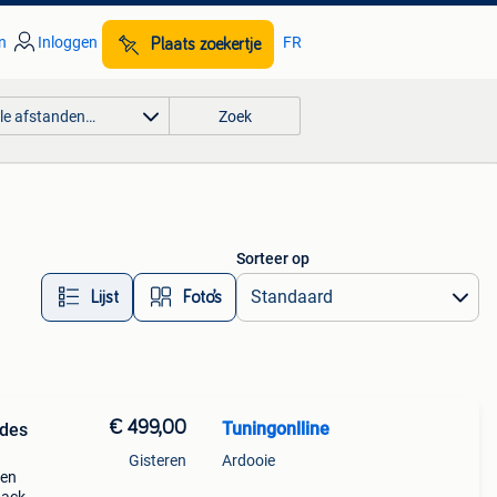
n
Inloggen
FR
Plaats zoekertje
lle afstanden…
Zoek
Sorteer op
Lijst
Foto’s
€ 499,00
Tuningonlline
edes
Gisteren
Ardooie
ken