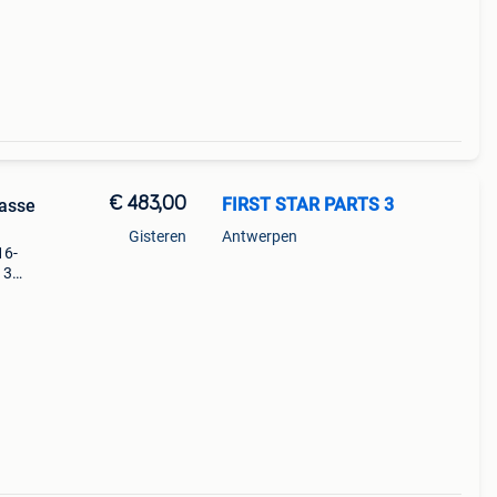
€ 483,00
FIRST STAR PARTS 3
asse
Gisteren
Antwerpen
16-
13
mper
3 in