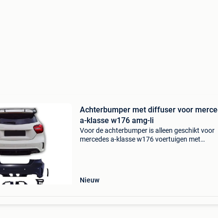
Achterbumper met diffuser voor merc
a-klasse w176 amg-li
Voor de achterbumper is alleen geschikt voor
mercedes a-klasse w176 voertuigen met
parkeersensoren. Deze achterbumper is gema
van pp plastic. De bumper moet geschuurd,
opnieuw geprimed worden en de
Nieuw