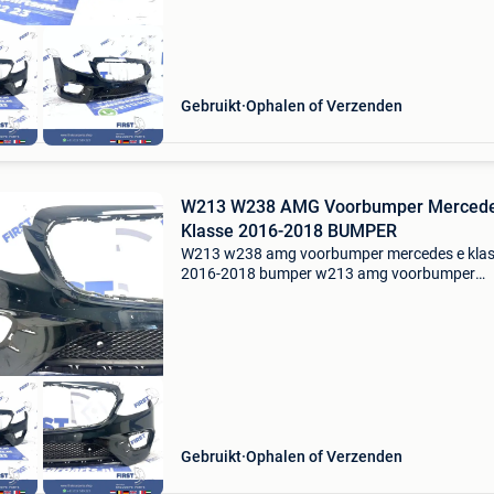
Gebruikt
Ophalen of Verzenden
W213 W238 AMG Voorbumper Mercede
Klasse 2016-2018 BUMPER
W213 w238 amg voorbumper mercedes e kla
2016-2018 bumper w213 amg voorbumper
mercedes e klasse 2018 bumper pdc aangeb
voor bumper tbv mercedes e klasse w213 in kl
diverse kleuren origineel
Gebruikt
Ophalen of Verzenden