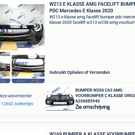
W213 E KLASSE AMG FACELIFT BUMP
PDC Mercedes E Klasse 2020
W213 e klasse amg facelift bumper pdc merce
klasse 2020 facelift w213 w238 amg voorbu
mercedes e klasse 2022 bumper pdc aangeb
voor bumper tbv mercedes e klasse w213 facel
amg line kle
Gebruikt
Ophalen of Verzenden
BUMPER W206 C63 AMG
VOORBUMPER C KLASSE ORIG
deze adverteerder
A206885940
le 12602 zoekertjes
Zie omschrijving
W169 BUMPER A KLASSE VOORBUMP