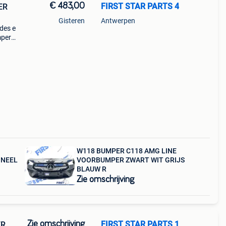
€ 483,00
FIRST STAR PARTS 4
ER
Gisteren
Antwerpen
des e
mper
oden
ift
W118 BUMPER C118 AMG LINE
INEEL
VOORBUMPER ZWART WIT GRIJS
BLAUW R
Zie omschrijving
Zie omschrijving
FIRST STAR PARTS 1
ER